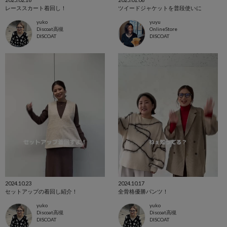
レーススカート着回し！
ツイードジャケットを普段使いに
yuko
yuyu
Discoat高槻
OnlineStore
DISCOAT
DISCOAT
2024.10.23
2024.10.17
セットアップの着回し紹介！
全骨格優勝パンツ！
yuko
yuko
Discoat高槻
Discoat高槻
DISCOAT
DISCOAT