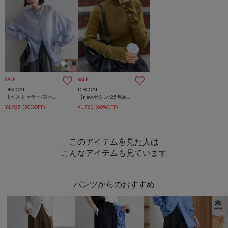
SALE
SALE
DISCOAT
DISCOAT
【ベストセラー/選べる着丈/8色展開】シアーバンドカラーシャツ《WEB限定カラーあり》
【newボタン/25色展開】リブ袖口ボタンタートル《WEB限定カラーあり》
¥1,925
(50%OFF)
¥1,760
(60%OFF)
このアイテムを見た人は
こんなアイテムも見ています
パンツからのおすすめ