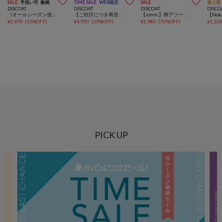



SALE
手洗い可
動画
TIME SALE
WEB限定
SALE
再入荷
DISCOAT
DISCOAT
DISCOAT
DISCO
《オールシーズン使える！》【umm.】ギャザーリボン使いノースリブラウス
【ご好評につき再登場♪】テックリネン半袖シャツジャケット《WEB限定》
【umm.】柄アソートギャザーリボンノースリーブ
¥
2,970
(
55%OFF
)
¥
4,950
(
25%OFF
)
¥
1,980
(
70%OFF
)
¥
1,10
PICK UP