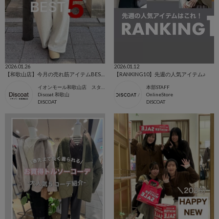
2026.01.26
2026.01.12
【和歌山店】今月の売れ筋アイテムBEST5
【RANKING10】先週の人気アイテム♪
イオンモール和歌山店 スタッフ
本部STAFF
Discoat 和歌山
OnlineStore
DISCOAT
DISCOAT