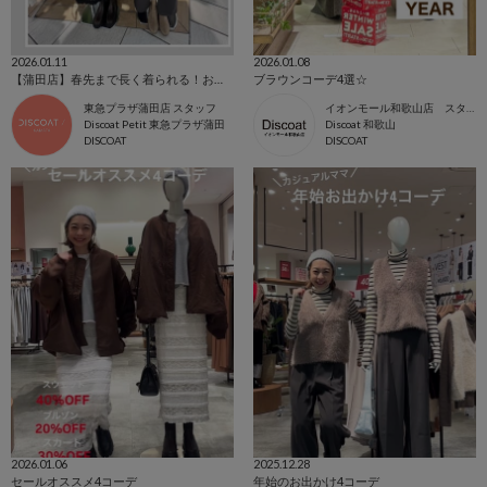
2026.01.11
2026.01.08
【蒲田店】春先まで長く着られる！お買得トルソーコーデ紹介
ブラウンコーデ4選☆
東急プラザ蒲田店 スタッフ
イオンモール和歌山店 スタッフ
Discoat Petit 東急プラザ蒲田
Discoat 和歌山
DISCOAT
DISCOAT
2026.01.06
2025.12.28
セールオススメ4コーデ
年始のお出かけ4コーデ