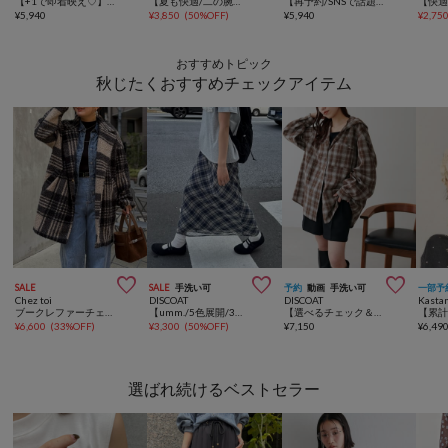
【+1で即着映え♡】ホイップシャーリングキャミソール
【夏も快適/二の腕・腰回り着痩せ】リネンライク半袖シャツジャケット《WEB限定》
【再予約/SNSで話題！/撥水/軽量】シアーリップバックパック
¥
5,940
¥
3,850
(
50%OFF
)
¥
5,940
¥
2,75
おすすめトピック
秋じたくおすすめチェックアイテム



SALE
SALE
手洗い可
予約
動画
手洗い可
一部予
Chez toi
DISCOAT
DISCOAT
Kasta
ブークレファーチェックコート
【umm./5色展開/3サイズ♪】柄アソートスカート
【選べるチェック＆無地】刺繍入りフードシャツ
¥
6,600
(
33%OFF
)
¥
3,300
(
50%OFF
)
¥
7,150
¥
6,49
選ばれ続けるベストセラー