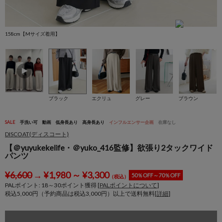
158cm【Mサイズ着用】
1
ブラック
エクリュ
グレー
ブラウン
SALE
手洗い可
動画
低身長あり
高身長あり
インフルエンサー企画
在庫なし
DISCOAT(ディスコート)
【＠yuyukekelife・＠yuko_416監修】欲張り2タックワイド
パンツ
¥
6,600
→
¥
1,980
～
¥
3,300
50％OFF～70％OFF
（税込）
PALポイント:
18
～
30
ポイント獲得 [
PALポイントについて
]
税込5,000円（予約商品は税込3,000円）以上で送料無料[
詳細
]