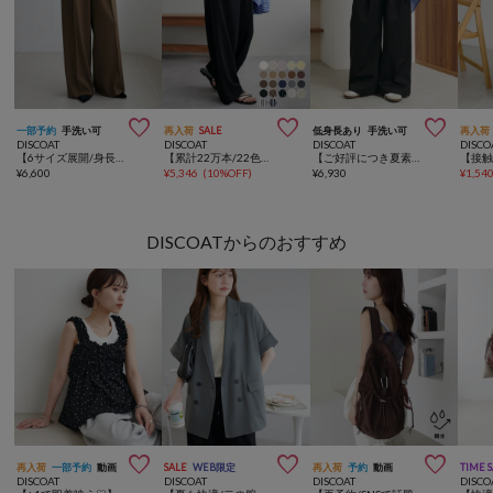



一部予約
手洗い可
再入荷
SALE
低身長あり
手洗い可
再入荷
DISCOAT
DISCOAT
DISCOAT
DISCO
【6サイズ展開/身長別動画あり】とろみ2タックワイドパンツ《WEB限定カラーあり》
【累計22万本/22色展開/7サイズ】－3kg見え！とろみイージーパンツ≪メンズサイズあり≫
【ご好評につき夏素材が登場♪】ライト2タックワイドチノパンツ
¥
6,600
¥
5,346
(
10%OFF
)
¥
6,930
¥
1,54
DISCOATからのおすすめ



再入荷
一部予約
動画
SALE
WEB限定
再入荷
予約
動画
TIME 
DISCOAT
DISCOAT
DISCOAT
DISCO