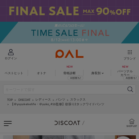
ログイン
ブランド
パーソナル
ベストヒット
オトナ
骨格診断
身長別
カラー
レディース
パンツ
スラックス
DISCOAT
TOP
【＠yuyukekelife・＠yuko_416監修】欲張り2タックワイドパンツ