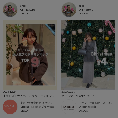
anco
anco
OnlineStore
OnlineStore
DISCOAT
DISCOAT
2025.12.24
2025.12.19
【蒲田店】大人気！アウターランキングTop.9
クリスマス4Looksご紹介
東急プラザ蒲田店 スタッフ
イオンモール和歌山店 スタッフ
Discoat Petit 東急プラザ蒲田
Discoat 和歌山
DISCOAT
DISCOAT