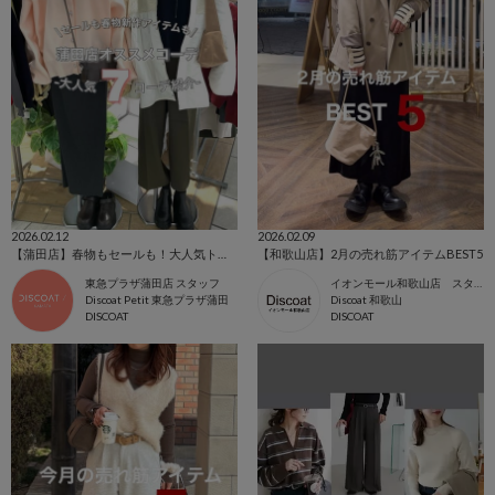
2026.02.12
2026.02.09
【蒲田店】春物もセールも！大人気トルソーコーデ
【和歌山店】2月の売れ筋アイテムBEST5
東急プラザ蒲田店 スタッフ
イオンモール和歌山店 スタッフ
Discoat Petit 東急プラザ蒲田
Discoat 和歌山
DISCOAT
DISCOAT