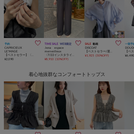



予約
TIME SALE
WEB限定
SALE
動画
一部予
CAPRICIEUX
Jena espace
DISCOAT
DOUD
LE'MAGE
merveilleux
【ベストセラー/選べる着丈/8色展開】シアーバンドカラーシャツ《WEB限定カラーあり》
【ベストセラー】〈GOLDY/ゴールディ〉3SETパールリング
〈7/22インスタライブご紹介アイテム〉【SNSで話題】【高レビュー多数！ベストセラー】【2サイズ展開】トロミイージーパンツ
¥
1,925
(
50%OFF
)
¥
6,49
¥
2,090
¥
8,910
(
10%OFF
)
着心地抜群なコンフォートトップス