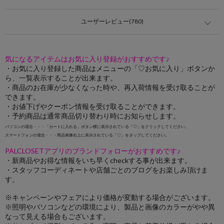
ユーザーレビュー(780)
気になるアイテムはお気に入り登録がおすすめです♪
・お気に入り登録した商品はメニューの「♡お気に入り」ボタンか
ら、一覧表示することが出来ます。
・商品のお在庫が少なくなった時や、再入荷情報を受け取ることが
できます。
・お値下げやクーポン情報を受け取ることができます。
・予約商品は通常商品切り替わり時にお知らせします。
パソコンの場合・・・「カートに入れる」ボタン横に表示されている「♡」をクリックしてください。
スマートフォンの場合・・・商品画像右上に表示されている「♡」をタップしてください。
PALCLOSETアプリのブランドフォローがおすすめです♪
・新商品やお得な情報をいち早くcheckする事が出来ます。
・スタッフコーディネートや店舗ごとのブログをお楽しみ頂けま
す。
※キャンペーンやフェアにより価格が変動する場合がございます。
※照明やパソコンなどの環境により、製品と画像のカラーがやや異
なって見える場合もございます。