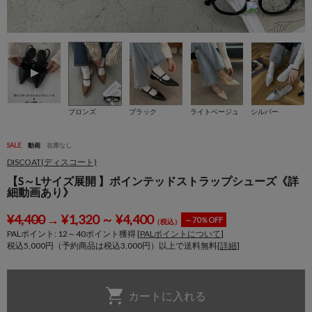
ブロンズ
ブラック
ライトベージュ
シルバー
SALE
動画
在庫なし
DISCOAT(ディスコート)
【S～Lサイズ展開 】ポインテッドストラップシューズ《詳
細動画あり》
¥
4,400
→
¥
1,320
～
¥
4,400
～70％OFF
（税込）
PALポイント:
12
～
40
ポイント獲得 [
PALポイントについて
]
税込5,000円（予約商品は税込3,000円）以上で送料無料[
詳細
]