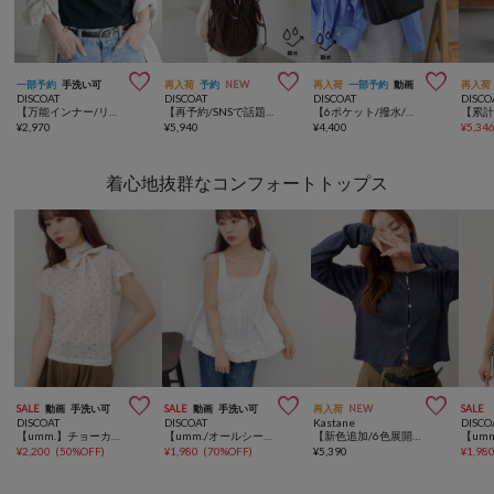



一部予約
手洗い可
再入荷
予約
NEW
再入荷
一部予約
動画
再入荷
DISCOAT
DISCOAT
DISCOAT
DISCO
【万能インナー/リピータ多数/3サイズ展開】吸水速乾カップ付キャミソール
【再予約/SNSで話題！/撥水/軽量】シアーリップバックパック
【6ポケット/撥水/軽量】ユーティリティーパフィーミニショルダーバッグ
¥
2,970
¥
5,940
¥
4,400
¥
5,34
着心地抜群なコンフォートトップス



SALE
動画
手洗い可
SALE
動画
手洗い可
再入荷
NEW
SALE
DISCOAT
DISCOAT
Kastane
DISCO
【umm.】チョーカー付きドットラグランプルオーバー
【umm./オールシーズン着回し可★】裾フリルノースリブラウス
【新色追加/6色展開/前後2WAY】ラインストーンシアーカットソー
¥
2,200
(
50%OFF
)
¥
1,980
(
70%OFF
)
¥
5,390
¥
1,98