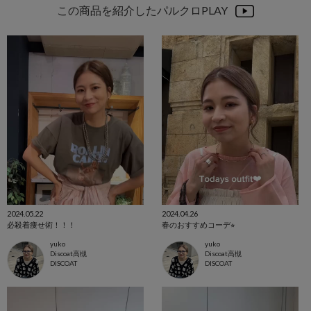
この商品を紹介したパルクロPLAY
2024.05.22
2024.04.26
必殺着痩せ術！！！
春のおすすめコーデ⭐︎
yuko
yuko
Discoat高槻
Discoat高槻
DISCOAT
DISCOAT