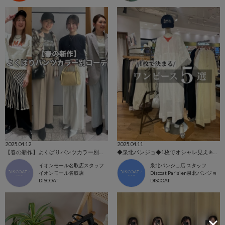
2025.04.12
2025.04.11
【春の新作】よくばりパンツカラー別コーデ
◆泉北パンジョ◆1枚でオシャレ見え✳︎新作ワンピース５選♡
イオンモール名取店スタッフ
泉北パンジョ店 スタッフ
イオンモール名取店
Discoat Parisien泉北パンジョ
DISCOAT
DISCOAT