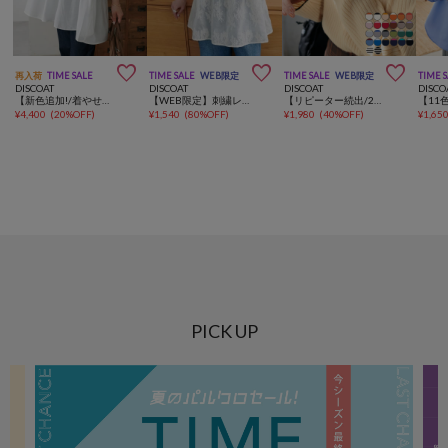



再入荷
TIME SALE
TIME SALE
WEB限定
TIME SALE
WEB限定
TIME 
DISCOAT
DISCOAT
DISCOAT
DISCO
【新色追加!/着やせトップス】前後２WAY袖ボリュームペプラムギャザーブラウス《WEB限定》
【WEB限定】刺繍レースキャミチュニック
【リピーター続出/26色展開】モチモチリブパイピングハイネック《WEB限定》
¥
4,400
(
20%OFF
)
¥
1,540
(
80%OFF
)
¥
1,980
(
40%OFF
)
¥
1,65
PICK UP