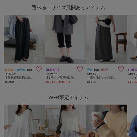
選べる！サイズ展開ありアイテム



再入荷
一部予約
動画
TIME SALE
予約
動画
NEW
TIME 
DISCOAT
Kastane
DISCOAT
DISCO
【新色追加/夏に嬉しい6機能/6サイズ展開】ー3kg見え!多機能とろみイージーパンツ
【2サイズ展開/低身長サイズ/一部店舗限定】フリルカプリパンツ
【選べる3サイズ展開♪】チェックナロースカート
¥
6,600
¥
5,313
(
30%OFF
)
¥
6,600
¥
1,10
WEB限定アイテム