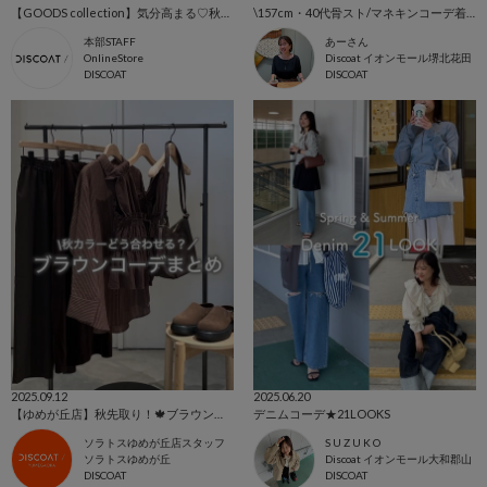
【GOODS collection】気分高まる♡秋冬のとっておきアイテムを一気見せ！
\157cm・40代骨スト/マネキンコーデ着てみた！
本部STAFF
あーさん
OnlineStore
Discoat イオンモール堺北花田
DISCOAT
DISCOAT
2025.09.12
2025.06.20
【ゆめが丘店】秋先取り！🍁ブラウンコーデまとめ！
デニムコーデ★21LOOKS
ソラトスゆめが丘店スタッフ
S U Z U K O
ソラトスゆめが丘
Discoat イオンモール大和郡山
DISCOAT
DISCOAT