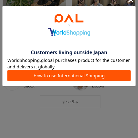
2025.03.02
2025.02.21
【PICKUP！】春のシューズ
【ジャケットコーデまとめご紹介★】
本部STAFF
ｴ .
OnlineStore
Discoat 和歌山
DISCOAT
DISCOAT