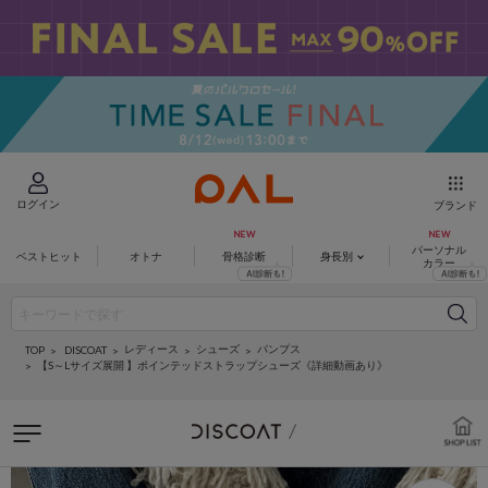
ログイン
ブランド
パーソナル
ベストヒット
オトナ
骨格診断
身長別
カラー
レディース
シューズ
パンプス
DISCOAT
TOP
【S～Lサイズ展開 】ポインテッドストラップシューズ《詳細動画あり》