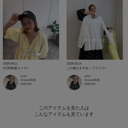
2024.04.11
2024.03.16
6日間春服コーデ⭐︎
この春おすすめ！ブラウス⭐︎
yuko
yuko
Discoat高槻
Discoat高槻
DISCOAT
DISCOAT
このアイテムを見た人は
こんなアイテムも見ています