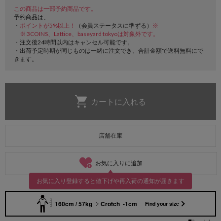
この商品は一部予約商品です。
予約商品は、
・
ポイントが5%以上！
（会員ステータスに準ずる）
※
※ 3COINS、Lattice、baseyard tokyoは対象外です。
・注文後24時間以内はキャンセル可能です。
・出荷予定時期が同じものは一緒に注文でき、合計金額で送料無料にで
きます。
店舗在庫
お気に入りに追加
お気に入り登録すると値下げや再入荷の通知が届きます
160cm / 57kg
Crotch -1cm
Find your size