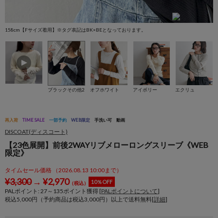
158cm【Fサイズ着用】※タグ表記はBK×BEとなっております。
1
ブラックその他2
オフホワイト
アイボリー
エクリュ
再入荷
TIME SALE
一部予約
WEB限定
手洗い可
動画
DISCOAT(ディスコート)
【23色展開】前後2WAYリブメローロングスリーブ《WEB
限定》
タイムセール価格 （2026.08.13 10:00まで）
¥
3,300
→
¥
2,970
10％OFF
（税込）
PALポイント:
27
～
135
ポイント獲得 [
PALポイントについて
]
税込5,000円（予約商品は税込3,000円）以上で送料無料[
詳細
]