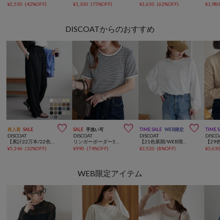
¥
2,530
(
42%OFF
)
¥
1,100
(
75%OFF
)
¥
1,650
(
62%OFF
)
¥
1,98
DISCOATからのおすすめ



再入荷
SALE
SALE
手洗い可
TIME SALE
WEB限定
TIME 
DISCOAT
DISCOAT
DISCOAT
DISCO
【累計22万本/22色展開/7サイズ】－3kg見え！とろみイージーパンツ≪メンズサイズあり≫
リンガーボーダー5分袖
【21色展開/WEB限定】ボーダービッグロングTシャツ
¥
5,346
(
10%OFF
)
¥
990
(
74%OFF
)
¥
3,520
(
8%OFF
)
¥
3,63
WEB限定アイテム