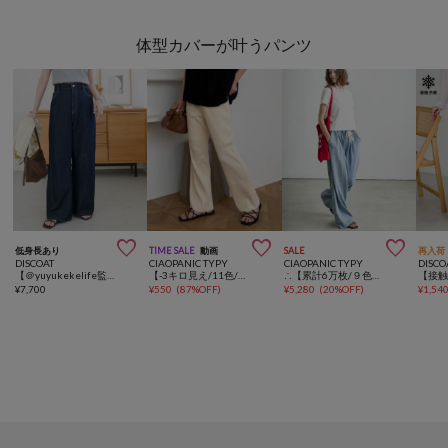
体型カバーが叶うパンツ



低身長あり
TIME SALE
動画
SALE
再入荷
DISCOAT
CIAOPANIC TYPY
CIAOPANIC TYPY
DISCO
【＠yuyukekelife監修/理想を叶える♡】欲張りライトオンスデニムワイドパンツ
【-3キロ見え/11色/低身長・高身長対応】すっきりシルエットリブパンツ
∴【累計6万枚/９色5サイズ展開】スタイルアップ柔らかワイドイージーパンツ
¥
7,700
¥
550
(
87%OFF
)
¥
5,280
(
20%OFF
)
¥
1,54