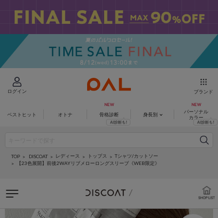
ログイン
ブランド
パーソナル
ベストヒット
オトナ
骨格診断
身長別
カラー
レディース
トップス
Tシャツ/カットソー
DISCOAT
TOP
【23色展開】前後2WAYリブメローロングスリーブ《WEB限定》