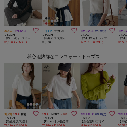



再入荷
TIME SALE
一部予約
手洗い可
TIME SALE
WEB限定
TIME 
DISCOAT
DISCOAT
DISCOAT
DISCO
【WEB限定】スモッキングレースプルオーバー
【新色追加/万能インナー/17色展開】シアープルオーバー 《WEB限定カラーあり》
【WEB限定】ラメプリーツシアーTシャツ
¥
1,650
(
57%OFF
)
¥
3,300
¥
2,200
(
50%OFF
)
¥
1,98
着心地抜群なコンフォートトップス



再入荷
SALE
動画
SALE
UNISEX
NEW
TIME SALE
WEB限定
TIME 
DISCOAT
DISCOAT
DISCOAT
DISCO
【新色追加/万能トップス/10色展開】リブUネックTシャツ
【Enlude】汗染み防止ユーティリティTシャツ《ユニセックス》
【新色追加/万能インナー/12色展開】梨地シアーシンプルTシャツ《WEB限定》
¥
3,080
(
20%OFF
)
¥
2,970
(
40%OFF
)
¥
880
(
80%OFF
)
¥
2,53