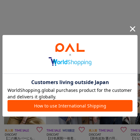
このアイテムを見た人は
こんなアイテムも見ています
トップスからのおすすめ



再入荷
TIME SALE
TIME SALE
WEB限定
再入荷
TIME SALE
TIME 
DISCOAT
DISCOAT
DISCOAT
DISCO
【二の腕カバーにも◎／22色展開】リブメローフレア5分袖≪WEB限定≫
【22色展開/一枚着でもレイヤードにも◎/万能インナー】リブメローフレアスリーブ《WEB限定》
【新色追加/夏の羽織に♪】ライトスポンディッシュ半袖カーディガン《WEB限定》