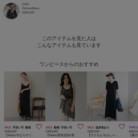
yuko
OnlineStore
DISCOAT
このアイテムを見た人は
こんなアイテムも見ています
ワンピースからのおすすめ



SALE
手洗い可
動画
SALE
動画
手洗い可
SALE
低身長あり
TIME 
DISCOAT
DISCOAT
DISCOAT
DISCO
【Noka/今ならすぐ届く♪/華奢見え&高見え】レース使いキャミワンピース
【Noka/新色追加/着映えアイテム】ヴィンテージレースキャミチュニック
【ラクちん＆おしゃれ見え】リブピコレースヘンリーカット半袖ワンピース