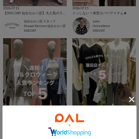
2026.07.11
2026.07.15
【DISCOAT 仙台セルバ店】大人気のライト2タックワイドチノパンツサイズ別コーデ6選！
インしない！体型カバーアイテム★
仙台セルバ店 スタッフ
yuko
Discoat Parisien 仙台セルバ店
OnlineStore
DISCOAT
DISCOAT
2026.04.12
2026.07.21
【廿日市店】パルクロウィーク人気ランキングTOP5
【蒲田店】SALEも新作も、蒲田店オススメ5コーデ紹介
ゆめタウン廿日市店 スタッフ
東急プラザ蒲田店 スタッフ