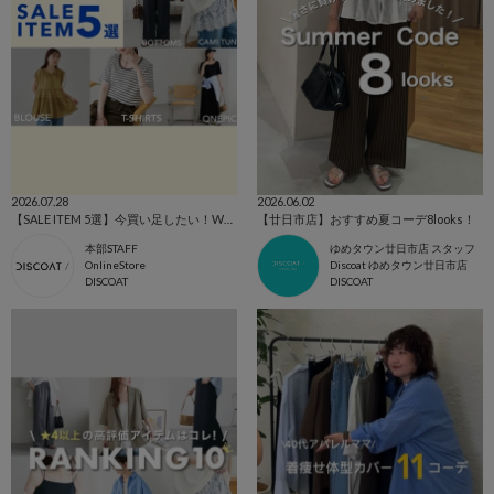
2026.07.28
2026.06.02
【SALE ITEM 5選】今買い足したい！WEBスタッフおすすめアイテム♡
【廿日市店】おすすめ夏コーデ8looks！
本部STAFF
ゆめタウン廿日市店 スタッフ
OnlineStore
Discoat ゆめタウン廿日市店
DISCOAT
DISCOAT