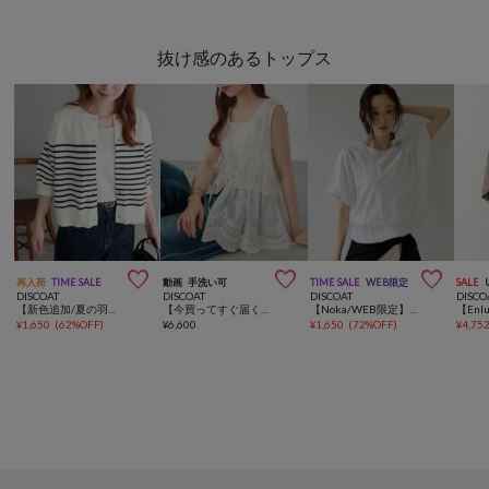
抜け感のあるトップス



再入荷
TIME SALE
動画
手洗い可
TIME SALE
WEB限定
SALE
DISCOAT
DISCOAT
DISCOAT
DISCO
【新色追加/夏の羽織に♪】ライトスポンディッシュ半袖カーディガン《WEB限定》
【今買ってすぐ届く♡】花柄シアーベスト
【Noka/WEB限定】バルーンブラウス
¥
1,650
(
62%OFF
)
¥
6,600
¥
1,650
(
72%OFF
)
¥
4,75