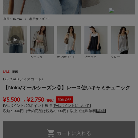
身長：167cm / 着用サイズ：F
身
ベージュ
オフホワイト
ブラック
グレー
SALE
動画
DISCOAT(ディスコート)
【Noka/オールシーズン◎】レース使いキャミチュニック
¥
5,500
→
¥
2,750
50％OFF
（税込）
PALポイント:
25
ポイント獲得 [
PALポイントについて
]
税込5,000円（予約商品は税込3,000円）以上で送料無料[
詳細
]