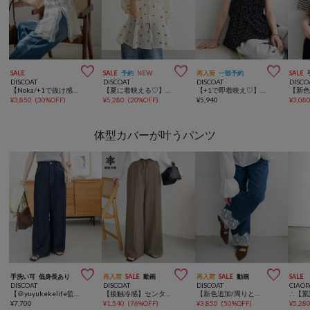



SALE
SALE
予約
NEW
再入荷
一部予約
SALE
DISCOAT
DISCOAT
DISCOAT
DISCO
【Noka/+1で抜け感を作る】サイドレースキャミチュニック
【夏に着映える♡】花柄刺繍ブラウス
【+1で即着映え♡】ホイップシャーリングキャミソール
¥
3,850
(
30%OFF
)
¥
5,280
(
20%OFF
)
¥
5,940
¥
3,08
体型カバーが叶うパンツ



手洗い可
低身長あり
再入荷
SALE
動画
再入荷
SALE
動画
SALE
DISCOAT
DISCOAT
DISCOAT
CIAOP
【＠yuyukekelife監修/理想を叶える♡】欲張りライトオンスデニムワイドパンツ
【接触冷感】センタープレスカットワイドパンツ
【新色追加/周りと差がつく♪】ライトオンス裾レースデニムストレートパンツ
¥
7,700
¥
1,540
(
76%OFF
)
¥
3,850
(
50%OFF
)
¥
5,28