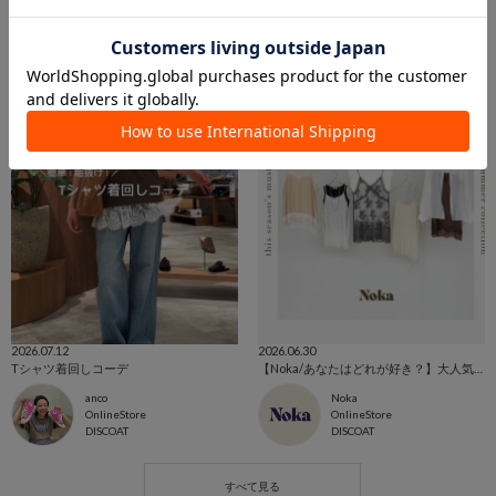
Discoat ゆめタウン廿日市店
Discoat Petit 東急プラザ蒲田
DISCOAT
DISCOAT
2026.07.12
2026.06.30
Tシャツ着回しコーデ
【Noka/あなたはどれが好き？】大人気“キャミチュニック”厳選5アイテムを徹底解説✨
anco
Noka
OnlineStore
OnlineStore
DISCOAT
DISCOAT