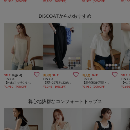
¥
6,930
(
10%OFF
)
¥
3,850
(
30%OFF
)
¥
2,970
(
50%OFF
)
¥
1,10
DISCOATからのおすすめ



SALE
手洗い可
再入荷
SALE
再入荷
SALE
SALE
DISCOAT
DISCOAT
DISCOAT
DISCO
【Noka】サテンレースキャミソール
【累計22万本/22色展開/7サイズ】－3kg見え！とろみイージーパンツ≪メンズサイズあり≫
【新色追加/万能トップス/10色展開】リブUネックTシャツ
¥
1,980
(
70%OFF
)
¥
5,346
(
10%OFF
)
¥
3,080
(
20%OFF
)
¥
2,69
着心地抜群なコンフォートトップス