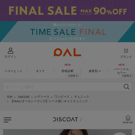
ログイン
ブランド
パーソナル
ベストヒット
オトナ
骨格診断
身長別
カラー
レディース
ワンピース
チュニック
DISCOAT
TOP
【Noka/オールシーズン◎】レース使いキャミチュニック