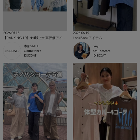
2026.05.18
2026.06.19
【RANKING 10】★4以上の高評価アイテムをcheck✨
LookBookアイテム
本部STAFF
yuyu
OnlineStore
OnlineStore
DISCOAT
DISCOAT