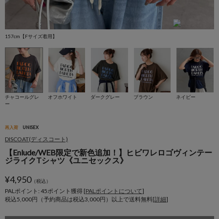
157cm【Fサイズ着用】
1
チャコールグレ
オフホワイト
ダークグレー
ブラウン
ネイビー
ー
再入荷
UNISEX
DISCOAT(ディスコート)
【Enlude/WEB限定で新色追加！】ヒビワレロゴヴィンテー
ジライクTシャツ《ユニセックス》
¥
4,950
（税込）
PALポイント: 45
ポイント獲得 [
PALポイントについて
]
税込5,000円（予約商品は税込3,000円）以上で送料無料[
詳細
]