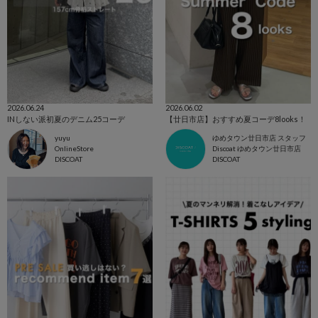
2026.06.24
2026.06.02
INしない派初夏のデニム25コーデ
【廿日市店】おすすめ夏コーデ8looks！
yuyu
ゆめタウン廿日市店 スタッフ
OnlineStore
Discoat ゆめタウン廿日市店
DISCOAT
DISCOAT