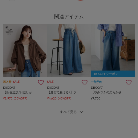
10％OFFクーポン
再入荷
SALE
SALE
一部予約
DISCOAT
DISCOAT
DISCOAT
【新色追加/日差しから守るUPF50】UVカットスタンドシャツブルゾン
【夏まで履ける♪】ライトオンスデニムイージーワイドパンツ
【やみつきの柔らかさ♪】ライトオンスデニムワイドパンツ
¥2,970
(50%OFF)
¥4,620
(40%OFF)
¥7,700