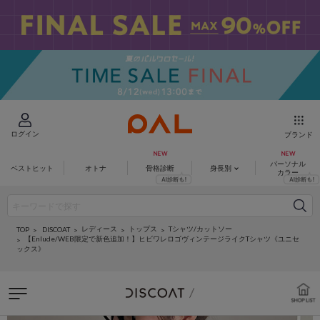
ログイン
ブランド
パーソナル
ベストヒット
オトナ
骨格診断
身長別
カラー
レディース
トップス
Tシャツ/カットソー
DISCOAT
TOP
【Enlude/WEB限定で新色追加！】ヒビワレロゴヴィンテージライクTシャツ《ユニセ
ックス》