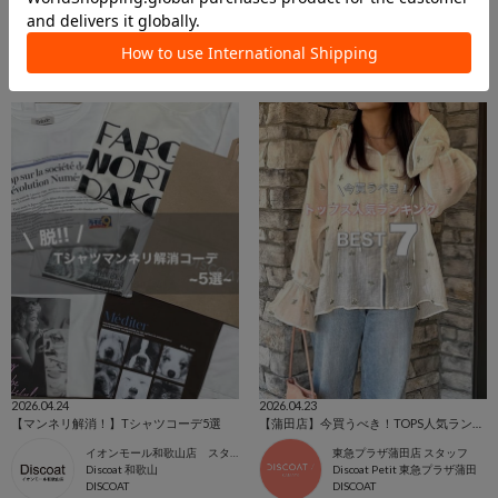
5着で7コーデ着回し
【DISCOAT 仙台セルバ店】Tシャツの着こなしメンズコーデ3選
yuyu
仙台セルバ店 スタッフ
OnlineStore
Discoat Parisien 仙台セルバ店
DISCOAT
DISCOAT
2026.04.24
2026.04.23
【マンネリ解消！】Tシャツコーデ5選
【蒲田店】今買うべき！TOPS人気ランキングTOP.7
イオンモール和歌山店 スタッフ
東急プラザ蒲田店 スタッフ
Discoat 和歌山
Discoat Petit 東急プラザ蒲田
DISCOAT
DISCOAT