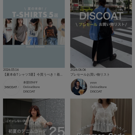
2026.05.16
2026.06.06
【夏本命Tシャツ5選】今買うべき！着映えTをPICK UP♡
プレセールお買い物リスト
本部STAFF
yuyu
OnlineStore
OnlineStore
DISCOAT
DISCOAT