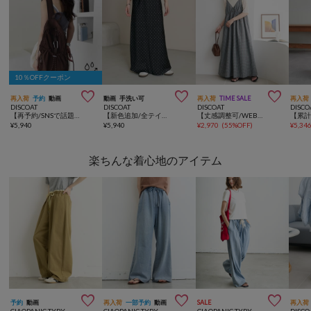
10％OFFクーポン



再入荷
予約
動画
動画
手洗い可
再入荷
TIME SALE
再入荷
DISCOAT
DISCOAT
DISCOAT
DISCO
【再予約/SNSで話題！/撥水/軽量】シアーリップバックパック
【新色追加/全テイスト◎】サテンマーメイドスカート
【丈感調整可/WEB限定 】チェックキャミワンピース
¥
5,940
¥
5,940
¥
2,970
(
55%OFF
)
¥
5,34
楽ちんな着心地のアイテム



予約
動画
再入荷
一部予約
動画
SALE
再入荷
CIAOPANIC TYPY
CIAOPANIC TYPY
CIAOPANIC TYPY
DISCO