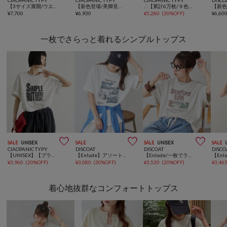
【3サイズ展開/ウエスト配色】裾ドロストバレルイージーパンツ
【新色登場/美脚見え/3サイズ展開】柔らかルーズフレアイージーパンツ
∴【累計6万枚/９色5サイズ展開】スタイルアップ柔らかワイドイージーパンツ
¥
7,700
¥
6,930
¥
5,280
(
20%OFF
)
¥
6,60
一枚でさらっと着れるシンプルトップス



SALE
UNISEX
SALE
SALE
UNISEX
SALE
CIAOPANIC TYPY
DISCOAT
DISCOAT
DISCO
【UNISEX】【プラスサイズあり】スラブ天竺ピグメントロゴTEE
【Enlude】アソートアニマルボックスフォトTシャツ
【Enlude/一枚でラフに決まる！】アソートクラシックカーグラフィックTシャツ《ユニセックス》
¥
3,960
(
20%OFF
)
¥
3,080
(
30%OFF
)
¥
3,520
(
20%OFF
)
¥
3,46
着心地抜群なコンフォートトップス