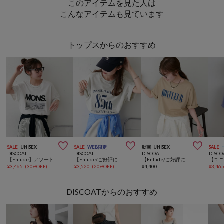
このアイテムを見た人は
こんなアイテムも見ています
トップスからのおすすめ



SALE
UNISEX
SALE
WEB限定
動画
UNISEX
SALE
DISCOAT
DISCOAT
DISCOAT
DISCO
【Enlude】アソートフォトビッグTシャツ《ユニセックス》
【Enlude/ご好評につき新色追加！】アソート縦長ナンバーロゴTシャツ《ユニセックス》
【Enlude/ご好評につき新色追加！】フレンチロゴTシャツ《ユニセックス》
¥
3,465
(
30%OFF
)
¥
3,520
(
20%OFF
)
¥
4,400
¥
3,46
DISCOATからのおすすめ