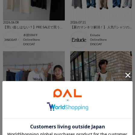
2026.06.08
2026.07.11
【買い逃しはない？】PRE SALEで買うべきアイテム7選！
【夏のマンネリ解消！】 人気Tシャツの着こなしアイデア5選
本部STAFF
Enlude
OnlineStore
OnlineStore
DISCOAT
DISCOAT
2026.05.27
2026.05.16