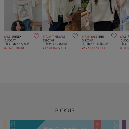



SALE
UNISEX
再入荷
TIME SALE
再入荷
SALE
動画
SALE
DISCOAT
DISCOAT
DISCOAT
DISCO
【Enlude/こなれ感アップデート♪】刺繍ニュースペーパーロゴTシャツ《ユニセックス》
【新色追加/夏の羽織に♪】ライトスポンディッシュ半袖カーディガン《WEB限定》
【Enlude】汗染み防止ユーティリティTシャツ《ユニセックス》
¥
2,475
(
50%OFF
)
¥
1,650
(
62%OFF
)
¥
2,970
(
40%OFF
)
¥
3,08
PICK UP