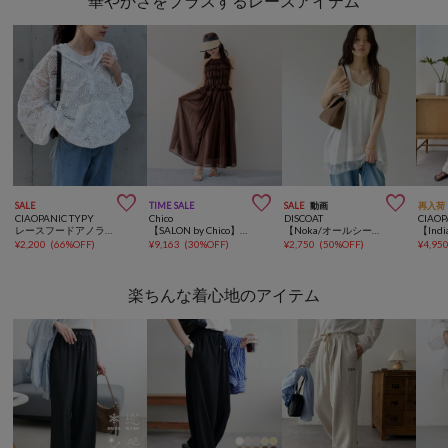
華やかさをプラスするレースアイテム



SALE
TIME SALE
SALE
動画
再入荷
CIAOPANIC TYPY
Chico
DISCOAT
CIAOP
レースフードアノラック
【SALON by Chico】ホルターはさみレースロングワンピース
【Noka/オールシーズン◎】レース使いキャミチュニック
¥
2,200
(
66%OFF
)
¥
9,163
(
30%OFF
)
¥
2,750
(
50%OFF
)
¥
4,95
楽ちんな着心地のアイテム