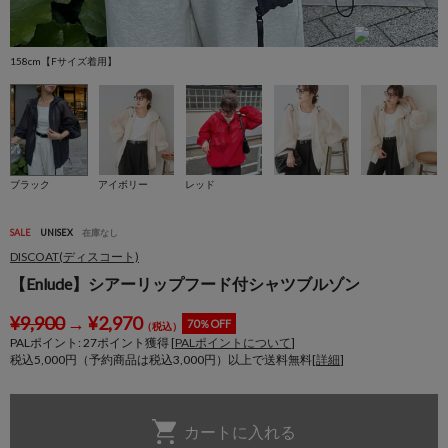
158cm【Fサイズ着用】
ブラック
アイボリー
レッド
SALE
UNISEX
在庫なし
DISCOAT(ディスコート)
【Enlude】シアーリップフード付シャツブルゾン
¥
9,900
→
¥
2,970
70％OFF
（税込）
PALポイント:
27
ポイント獲得 [
PALポイントについて
]
税込5,000円（予約商品は税込3,000円）以上で送料無料[
詳細
]