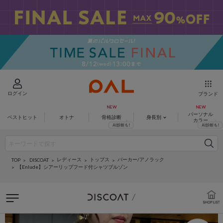
ログイン
ブランド
パーソナル
ベストヒット
オトナ
骨格診断
身長別
カラー
レディース
トップス
パーカー/アノラック
DISCOAT
TOP
【Enlude】シアーリップフード付シャツブルゾン