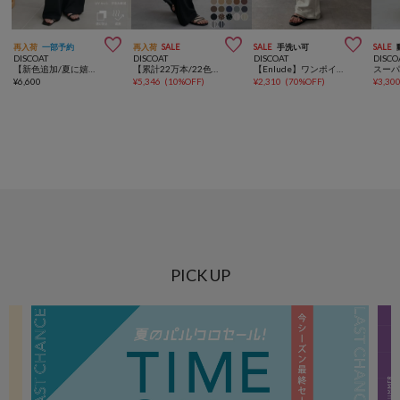



再入荷
一部予約
再入荷
SALE
SALE
手洗い可
SALE
DISCOAT
DISCOAT
DISCOAT
DISCO
【新色追加/夏に嬉しい6機能/6サイズ展開】ー3kg見え!多機能とろみイージーパンツ
【累計22万本/22色展開/7サイズ】－3kg見え！とろみイージーパンツ≪メンズサイズあり≫
【Enlude】ワンポイント刺繍バレルスウェットパンツ《ユニセックス》
¥
6,600
¥
5,346
(
10%OFF
)
¥
2,310
(
70%OFF
)
¥
3,30
PICK UP