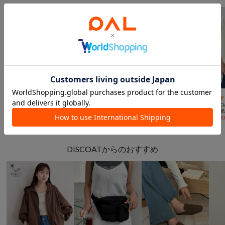



SALE
手洗い可
TIME SALE
手洗い可
SALE
UNISEX
再入荷
DISCOAT
SHENERY
DISCOAT
DISCO
【Enlude/トレンド】ワッシャーナイロンフード付きシャツ《ユニセックス》
PRACTICEロゴBIGTee
【Enlude】ナイロンハーフジッププルオーバー
¥
1,980
(
70%OFF
)
¥
3,960
(
60%OFF
)
¥
2,310
(
70%OFF
)
¥
1,65
DISCOATからのおすすめ