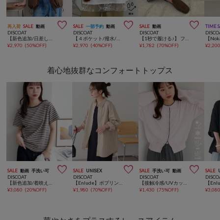



再入荷
SALE
動画
SALE
一部予約
動画
SALE
動画
TIME 
DISCOAT
DISCOAT
DISCOAT
DISCO
【新色追加/日差しから守るUPF50】UVカットスタンドシャツブルゾン
【４ポケット/撥水/軽量】ユーティリティーパフィーボディバッグ
【1秒で履ける♪】 フラットスリッパミュール《詳細動画あり》
¥
2,970
(
50%OFF
)
¥
2,970
(
40%OFF
)
¥
1,782
(
70%OFF
)
¥
2,20
着心地抜群なコンフォートトップス



SALE
動画
手洗い可
SALE
UNISEX
SALE
手洗い可
動画
SALE
DISCOAT
DISCOAT
DISCOAT
DISCO
【新色追加/着映えを叶える♪】マルチボーダー5分袖
【Enlude】ポプリンオーバーシャツ《ユニセックス》
【接触冷感/UVカット/遮熱/吸水速乾】バイカラーカーディガン
¥
3,080
(
20%OFF
)
¥
1,980
(
70%OFF
)
¥
1,430
(
75%OFF
)
¥
3,08