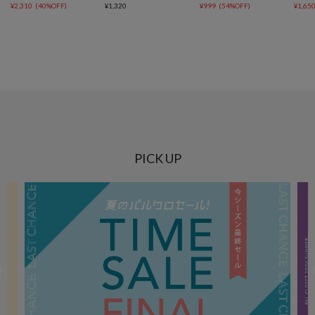
¥
2,310
(
40%OFF
)
¥
1,320
¥
999
(
54%OFF
)
¥
1,65
PICK UP