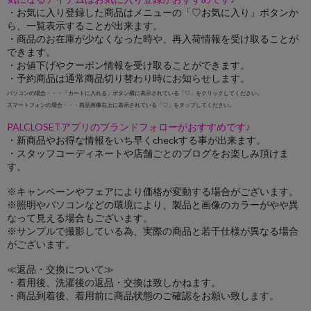
・お気に入り登録した商品はメニューの「♡お気に入り」ボタンか
ら、一覧表示することが出来ます。
・商品のお在庫が少なくなった時や、再入荷情報を受け取ることが
できます。
・お値下げやクーポン情報を受け取ることができます。
・予約商品は通常商品切り替わり時にお知らせします。
パソコンの場合・・・「カートに入れる」ボタン横に表示されている「♡」をクリックしてください。
スマートフォンの場合・・・商品画像右上に表示されている「♡」をタップしてください。
PALCLOSETアプリのブランドフォローがおすすめです♪
・新商品やお得な情報をいち早くcheckする事が出来ます。
・スタッフコーディネートや店舗ごとのブログをお楽しみ頂けま
す。
※キャンペーンやフェアにより価格が変動する場合がございます。
※照明やパソコンなどの環境により、製品と画像のカラーがやや異
なって見える場合もございます。
※サンプルで撮影している為、実際の商品と若干仕様が異なる場合
がございます。
≪返品・交換について≫
・着用後、洗濯後の返品・交換は致しかねます。
・商品到着後、着用前に商品状態のご確認をお願い致します。