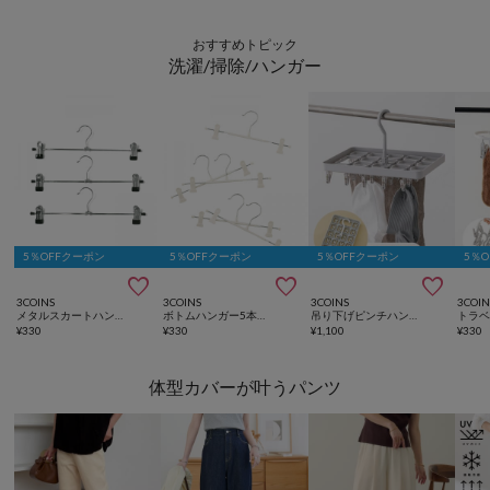
おすすめトピック
洗濯/掃除/ハンガー
5％OFFクーポン
5％OFFクーポン
5％OFFクーポン
5％



3COINS
3COINS
3COINS
3COIN
メタルスカートハンガー3本セット
ボトムハンガー5本セット
吊り下げピンチハンガー：18ピンチ
¥
330
¥
330
¥
1,100
¥
330
体型カバーが叶うパンツ