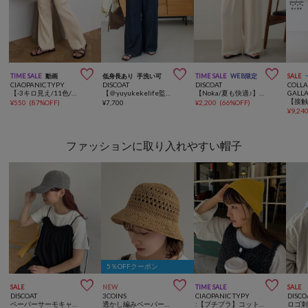



TIME SALE
動画
低身長あり
手洗い可
TIME SALE
WEB限定
SALE
CIAOPANIC TYPY
DISCOAT
DISCOAT
COLL
【-3キロ見え/11色/低身長・高身長対応】すっきりシルエットリブパンツ
【＠yuyukekelife監修/理想を叶える♡】欲張りライトオンスデニムワイドパンツ
【Noka/夏も快適♪】ヨウリュウワイドパンツ《WEB限定》
GALL
¥
550
(
87%OFF
)
¥
7,700
¥
2,200
(
66%OFF
)
¥
9,24
ファッションに取り入れやすい帽子
5％OFFクーポン



SALE
NEW
TIME SALE
SALE
DISCOAT
3COINS
CIAOPANIC TYPY
DISCO
ペーパーサーモキャップ
透かし編みペーパーハット
:【プチプラ】コットンリブビーニー