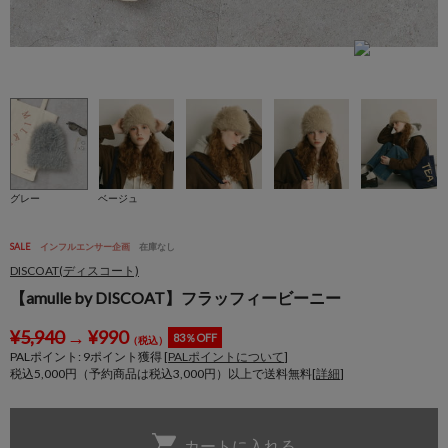
グレー
ベージュ
SALE
インフルエンサー企画
在庫なし
DISCOAT(ディスコート)
【amulle by DISCOAT】フラッフィービーニー
¥
5,940
→
¥
990
83％OFF
（税込）
PALポイント:
9
ポイント獲得 [
PALポイントについて
]
税込5,000円（予約商品は税込3,000円）以上で送料無料[
詳細
]