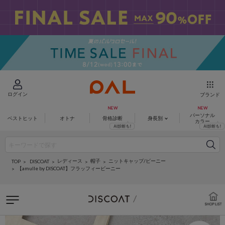
ログイン
ブランド
パーソナル
ベストヒット
オトナ
骨格診断
身長別
カラー
レディース
帽子
ニットキャップ/ビーニー
DISCOAT
TOP
【amulle by DISCOAT】フラッフィービーニー