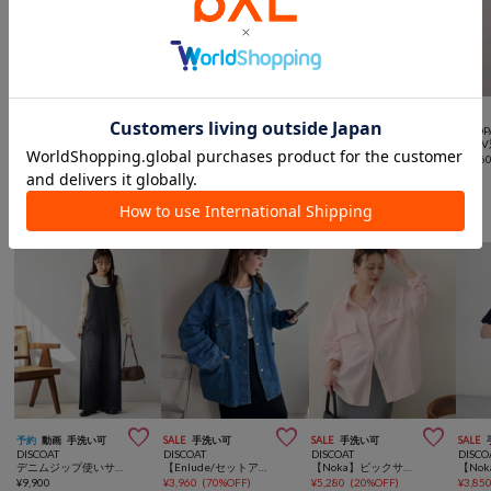
MAX15％OFFクーポン



SALE
SALE
予約
本日発売
CIAOP
GALLARDAGALANTE
DISCOAT
Kastane
＜GLOW 7月号掲載アイテム＞【撥水加工】UVキャップ
ロゴ刺繍リブビーニー
【2026AWカタログ】ビジューモヘアビーニー
¥
3,96
¥
6,050
(
50%OFF
)
¥
990
(
77%OFF
)
¥
4,620
DISCOATからのおすすめ



予約
動画
手洗い可
SALE
手洗い可
SALE
手洗い可
SALE
DISCOAT
DISCOAT
DISCOAT
DISCO
デニムジップ使いサロペット
【Enlude/セットアップ対応】デニムカバーオール《ユニセックス》
【Noka】ビックサファリシャツ
¥
9,900
¥
3,960
(
70%OFF
)
¥
5,280
(
20%OFF
)
¥
3,85