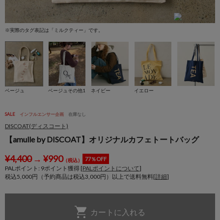
※実際のタグ表記は「ミルクティー」です。
※
ベージュ
ベージュその他1
ネイビー
イエロー
SALE
インフルエンサー企画
在庫なし
DISCOAT(ディスコート)
【amulle by DISCOAT】オリジナルカフェトートバッグ
¥
4,400
→
¥
990
77％OFF
（税込）
PALポイント:
9
ポイント獲得 [
PALポイントについて
]
税込5,000円（予約商品は税込3,000円）以上で送料無料[
詳細
]