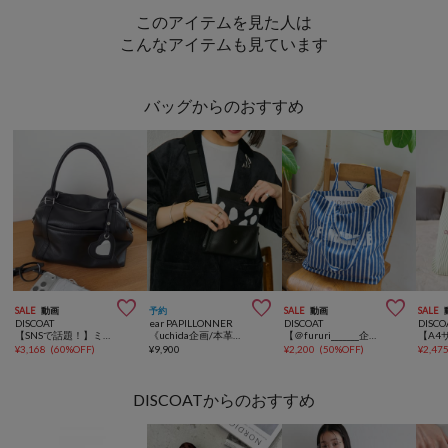
このアイテムを見た人は
こんなアイテムも見ています
バッグからのおすすめ



SALE
動画
予約
SALE
動画
SALE
DISCOAT
ear PAPILLONNER
DISCOAT
DISCO
【SNSで話題！】ミラーチャーム付ソフトボストンバッグ《詳細動画あり》
《uchida企画/本革》ミニワイドテープショルダーバッグ
【＠fururi_______企画】フルリマルシェブロックプリントトートバッグ《WEB限定カラーあり》
¥
3,168
(
60%OFF
)
¥
9,900
¥
2,200
(
50%OFF
)
¥
2,47
DISCOATからのおすすめ