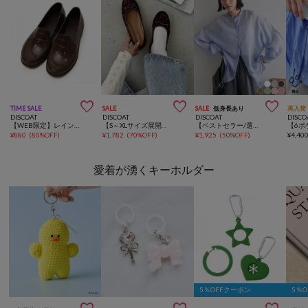



TIME SALE
SALE
SALE
低身長あり
再入荷
DISCOAT
DISCOAT
DISCOAT
DISCO
【WEB限定】レインローファー
【S～XLサイズ展開】コンフォートバレエシューズ
【ベストセラー/選べる着丈/8色展開】シアーバンドカラーシャツ《WEB限定カラーあり》
¥
880
(
80%OFF
)
¥
1,782
(
70%OFF
)
¥
1,925
(
50%OFF
)
¥
4,40
愛着が湧くキーホルダー
5％OFFクーポン
5％