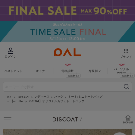
ログイン
ブランド
パーソナル
ベストヒット
オトナ
骨格診断
身長別
カラー
レディース
バッグ
トート/ミニトートバッグ
DISCOAT
TOP
【amulle by DISCOAT】オリジナルカフェトートバッグ