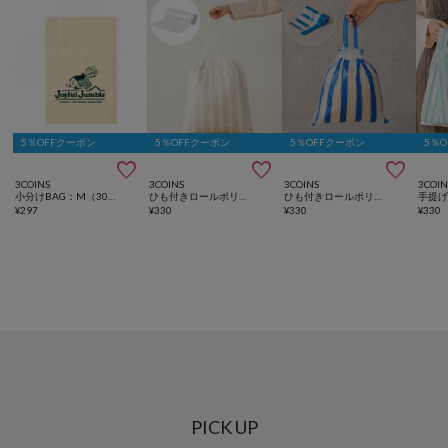
5％OFFクーポン
5％OFFクーポン
5％OFFクーポン
5％



3COINS
3COINS
3COINS
3COIN
小分けBAG：M（30枚入り）
ひも付きロールポリ袋：M（30枚入り）
ひも付きロールポリ袋：SS（50枚入り）
¥
297
¥
330
¥
330
¥
330
PICK UP