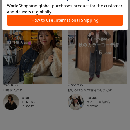
2025.10.26
2025.10.25
10月購入品🍂
おしゃれな秋の色合わせまとめ
akari
kazune
OnlineStore
エミテラス所沢店
DISCOAT
DISCOAT