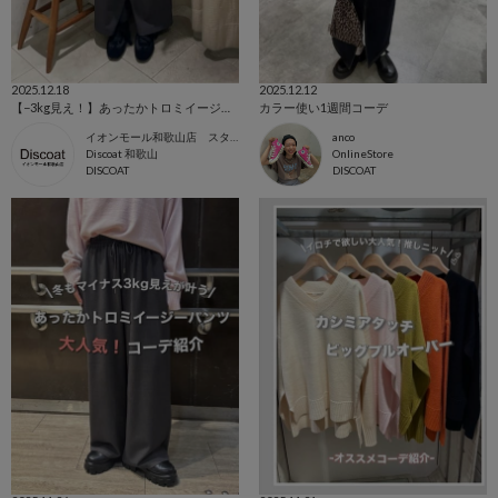
2025.12.18
2025.12.12
【−3kg見え！】あったかトロミイージーパンツご紹介♪
カラー使い1週間コーデ
イオンモール和歌山店 スタッフ
anco
Discoat 和歌山
OnlineStore
DISCOAT
DISCOAT