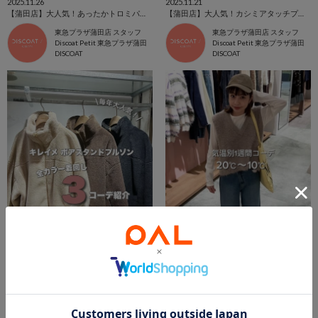
2025.11.26
2025.11.21
【蒲田店】大人気！あったかトロミパンツコーデ紹介
【蒲田店】大人気！カシミアタッチプルオーバー♡コーデ紹介
東急プラザ蒲田店 スタッフ
東急プラザ蒲田店 スタッフ
Discoat Petit 東急プラザ蒲田
Discoat Petit 東急プラザ蒲田
DISCOAT
DISCOAT
2025.11.19
2025.10.31
【蒲田店】毎年大人気！キレイめボアスタンドブルゾン全カラーコーデ紹介！
気温別1週間コーデ
東急プラザ蒲田店 スタッフ
anco
Discoat Petit 東急プラザ蒲田
OnlineStore
DISCOAT
DISCOAT