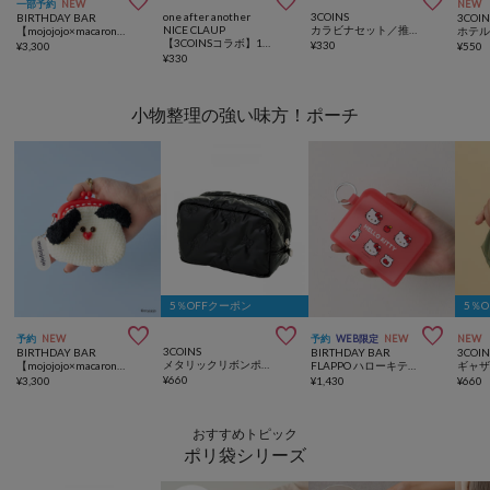



一部予約
NEW
NEW
one after another
3COINS
BIRTHDAY BAR
3COIN
NICE CLAUP
カラビナセット／推し活
【mojojojo×macaroni edge】毛糸のマスコットストラップ
ホテ
【3COINSコラボ】1万お気に入り突破！2Pめじるしチャーム
¥
330
¥
3,300
¥
550
¥
330
小物整理の強い味方！ポーチ
5％OFFクーポン
5％



予約
NEW
予約
WEB限定
NEW
NEW
3COINS
BIRTHDAY BAR
BIRTHDAY BAR
3COIN
メタリックリボンポーチ
【mojojojo×macaroni edge】毛糸のがま口ポーチ
FLAPPO ハローキティ ポーチ
ギャ
¥
660
¥
3,300
¥
1,430
¥
660
おすすめトピック
ポリ袋シリーズ