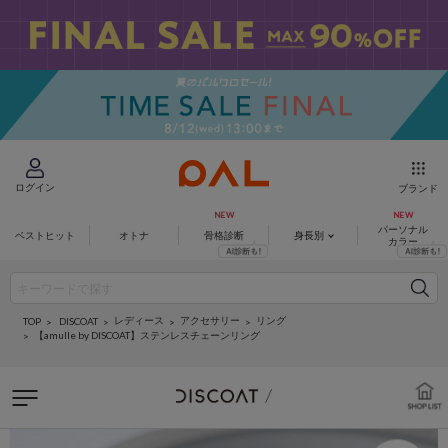
ログイン
ブランド
パーソナル
ベストヒット
オトナ
骨格診断
身長別
カラー
レディース
アクセサリー
リング
DISCOAT
TOP
【amulle by DISCOAT】ステンレスチェーンリング