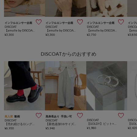



インフルエンサー企画
インフルエンサー企画
インフルエンサー企画
インフ
DISCOAT
DISCOAT
DISCOAT
DISCO
【amulle by DISCOAT】ニュアンスコンビチェーンブレスレット
【amulle by DISCOAT】ステンレスたたきパターンリング
【amulle by DISCOAT】マーブルインセットワイドリング
¥
3,300
¥
3,300
¥
2,750
¥
3,85
DISCOATからのおすすめ



再入荷
動画
高身長あり
手洗い可
DISCOAT
DISCO
DISCOAT
DISCOAT
【GOLDY】ビット×シンプルSETリング
【売れ続けるロングセラー！/S~XLサイズ展開】クロッグサボシューズ≪詳細動画あり≫
【新色追加!/6サイズ展開】キレイメスウェットライクパンツ
¥
1,980
¥
2,42
¥
6,930
¥
5,940