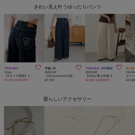
きれい見え叶うゆったりパンツ



TIME SALE
手洗い可
TIME SALE
WEB限定
再入荷
Chico
DISCOAT
DISCOAT
CIAOP
【2サイズ展開】ラインストーンロゴワイドデニムパンツ
【＠yuyukekelife監修/理想を叶える♡】欲張りライトオンスデニムワイドパンツ
【Noka/夏も快適♪】ヨウリュウワイドパンツ《WEB限定》
¥
5,500
(
43%OFF
)
¥
7,700
¥
2,200
(
66%OFF
)
¥
11,8
愛らしいアクセサリー