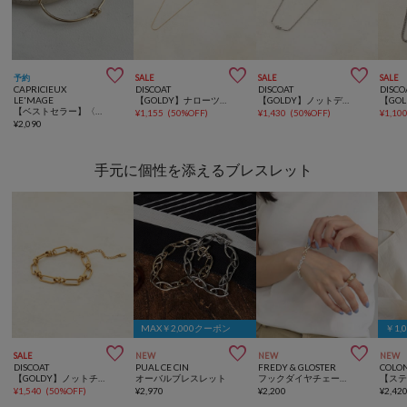



予約
SALE
SALE
SALE
CAPRICIEUX
DISCOAT
DISCOAT
DISCO
LE'MAGE
【GOLDY】ナローツブチェーンステンレスネックレス
【GOLDY】ノットデザインステンレスネックレス
【ベストセラー】〈GOLDY/ゴールディ〉スライドボールノットブレス
¥
1,155
(
50%OFF
)
¥
1,430
(
50%OFF
)
¥
1,10
¥
2,090
手元に個性を添えるブレスレット
MAX￥2,000クーポン
￥1,



SALE
NEW
NEW
NEW
DISCOAT
PUAL CE CIN
FREDY & GLOSTER
COLO
【GOLDY】ノットチェーンステンレスブレスレット
オーバルブレスレット
フックダイヤチェーンブレス
¥
1,540
(
50%OFF
)
¥
2,970
¥
2,200
¥
2,42