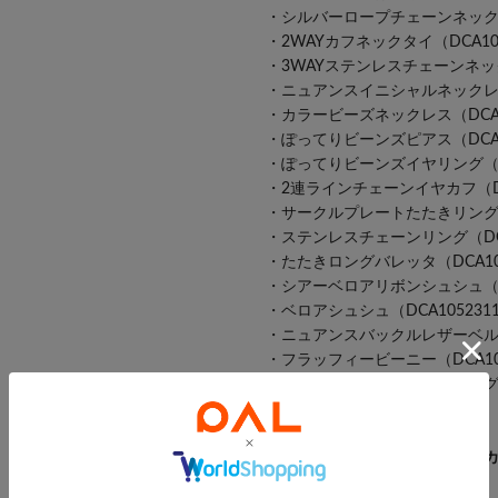
・シルバーロープチェーンネックレス(D
・2WAYカフネックタイ（DCA105
・3WAYステンレスチェーンネックカ
・ニュアンスイニシャルネックレス（D
・カラービーズネックレス（DCA10
・ぽってりビーンズピアス（DCA10
・ぽってりビーンズイヤリング（DCA
・2連ラインチェーンイヤカフ（DCA
・サークルプレートたたきリング（DC
・ステンレスチェーンリング（DCA1
・たたきロングバレッタ（DCA1052
・シアーベロアリボンシュシュ（DCA
・ベロアシュシュ（DCA1052311
・ニュアンスバックルレザーベルト（D
・フラッフィービーニー（DCA1052
・オリジナルカフェトートバッグ（DC
【カラー表記について】
システム上の都合により、一部
す。