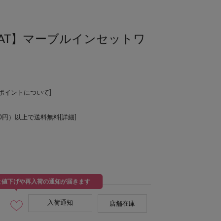
ISCOAT】マーブルインセットワ
Lポイントについて
]
00円）以上で送料無料[
詳細
]
と値下げや再入荷の通知が届きます
入荷通知
店舗在庫