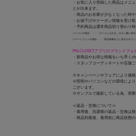
・お気に入り登録した商品はメニュ
とが出来ます。
・商品のお在庫が少なくなった時や
・お値下げやクーポン情報を受け取
・予約商品は通常商品切り替わり時
パソコンの場合・・・「カートに入れる」ボタン横に表示
スマートフォンの場合・・・商品画像右上に表示されてい
PALCLOSETアプリのブランドフ
・新商品やお得な情報をいち早くch
・スタッフコーディネートや店舗ご
※キャンペーンやフェアにより価格
※照明やパソコンなどの環境により
ございます。
※サンプルで撮影している為、実際
≪返品・交換について≫
・着用後、洗濯後の返品・交換は致
・商品到着後、着用前に商品状態の