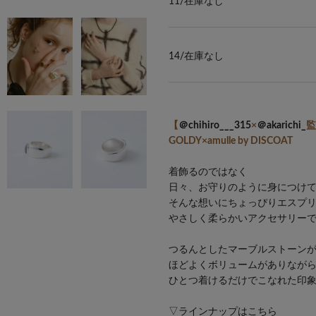
11/
在庫なし
14/
在庫なし
【
＠chihiro___315
×
＠akarichi_
監
GOLDY×amulle by DISCOAT
着飾るのではなく
日々、お守りのように身につけ
そんな想いにちょっぴりエスプ
やさしく柔らかいアクセサリー
つるんとしたマーブルストーン
ほどよくボリュームがありなが
ひとつ着けるだけでこなれた印
▽ラインナップはこちら