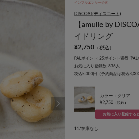
インフルエンサー企画
DISCOAT(ディスコート)
【amulle by D
イドリング
¥
2,750
（税込）
PALポイント: 25ポイント獲得 [
PA
お気に入り登録数:
836
人
税込5,000円（予約商品は税込3,0
カラー：クリア
¥2,750
（税込）
お気に入り登録する
11/
在庫なし