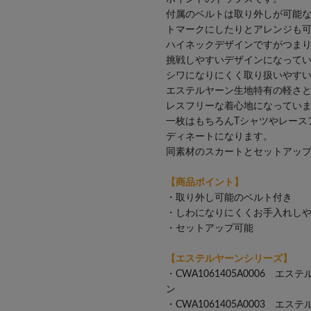
付属のベルトは取り外しが可能
トマークにしたりとアレンジも
ハイネックデザインですがつま
挑戦しやすいデザインになって
シワになりにくく取り扱いやすい
エステルヤーン生地特有の軽さ
レスフリーな着心地になってい
一枚はもちろんTシャツやレース
ディネートになります。
同素材のスカートとセットアッ
【商品ポイント】
・取り外し可能のベルト付き
・しわになりにくくお手入れし
・セットアップ可能
【エステルヤーンシリーズ】
・
CWA1061405A0006 
ン
・
CWA1061405A0003 