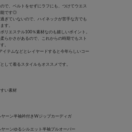
なので、ベルトをせずにラフにも、つけてウエス
可能です◎
り過ぎていないので、ハイネックが苦手な方でも
います。
ポリエステル100％素材なのも嬉しいポイント。
と柔らかさがあるので、これからの時期でもスト
ます。
アイテムなどとレイヤードすると今年らしいコー
プとして着るスタイルもオススメです。
やすい素材
エステルヤーン半袖衿付きWジップカーディガ
エステルヤーンゆるシルエット半袖プルオーバー