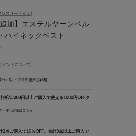
ーワンスリーナイン)
色追加】エステルヤーンベル
トハイネックベスト
）
Lポイントについて
]
00円）以上で送料無料[
詳細
]
合計税込5000円以上ご購入で使える1000円OFFク
[クーポン詳細はこちら]
を合計2点ご購入で10％OFF、合計3点以上ご購入で