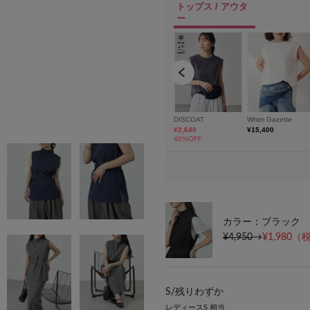
カラー：ブラック
¥4,950
→
¥1,980
（税
S/
残りわずか
レディースS 相当