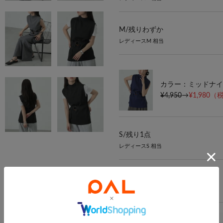
M/
残りわずか
レディースM 相当
カラー：ミッドナイ
¥4,950
→
¥1,980
（税
S/
残り1点
レディースS 相当
M/
在庫なし
レディースM 相当