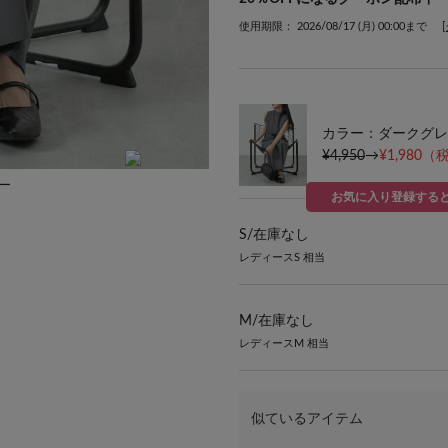
使用期限： 2026/08/17 (月) 00:00まで
カラー：ダークグレ
¥4,950
→
¥1,980
（税
レー
着用スタッフ:160cm 着用サイズ:S カラ
お気に入り登録する
S/
在庫なし
レディースS 相当
M/
在庫なし
レディースM 相当