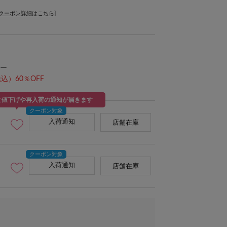
[クーポン詳細はこちら]
ー
込）60％OFF
ー:ブラック
着用スタッフ:160cm 着用サ
と値下げや再入荷の通知が届きます
入荷通知
店舗在庫
入荷通知
店舗在庫