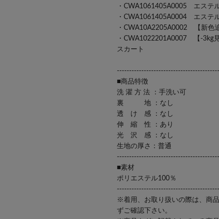
・
CWA1061405A0005 エ
・
CWA1061405A0004 
・
CWA10A2205A0002 
・
CWA1022201A0007 【
スカート
-----------------------------------------
■商品特徴
洗 濯 方 法 ：手洗い可
裏 地 ：なし
透 け 感 ：なし
伸 縮 性 ：あり
光 沢 感 ：なし
生地の厚さ：普通
-----------------------------------------
■素材
ポリエステル100％
-----------------------------------------
※着用、お取り扱いの際は、商
ずご確認下さい。