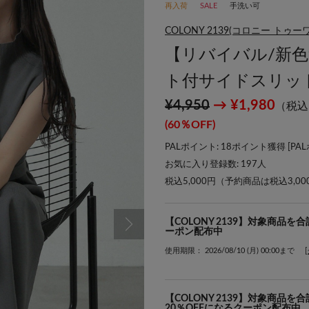
再入荷
SALE
手洗い可
COLONY 2139(コロニー トゥ
【リバイバル/新
ト付サイドスリッ
¥4,950
→ ¥1,980
（税込
(60％OFF)
PALポイント: 18ポイント獲得 [
PA
お気に入り登録数:
197
人
税込5,000円（予約商品は税込3,0
【COLONY 2139】対象商品を
ーポン配布中
使用期限： 2026/08/10 (月) 00:00まで
【COLONY 2139】対象商品
20％OFFになるクーポン配布中