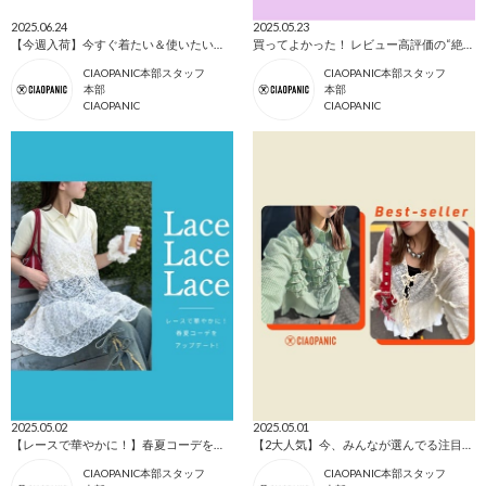
2025.06.24
2025.05.23
【今週入荷】今すぐ着たい＆使いたい♡注目アイテムまとめ
買ってよかった！ レビュー高評価の“絶対ハズさない” アイテム
CIAOPANIC本部スタッフ
CIAOPANIC本部スタッフ
本部
本部
CIAOPANIC
CIAOPANIC
2025.05.02
2025.05.01
【レースで華やかに！】春夏コーデをアップデート！
【2大人気】今、みんなが選んでる注目アイテム！
CIAOPANIC本部スタッフ
CIAOPANIC本部スタッフ