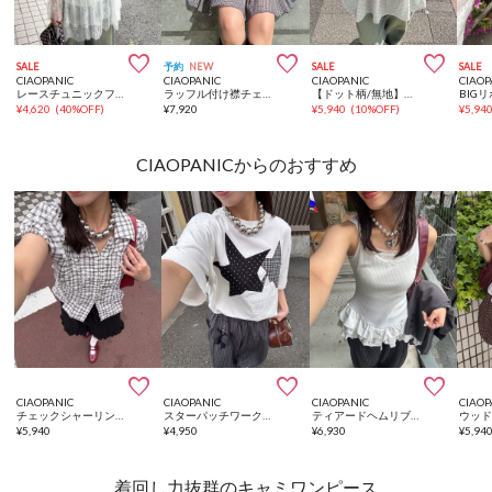



SALE
予約
NEW
SALE
SALE
CIAOPANIC
CIAOPANIC
CIAOPANIC
CIAOP
レースチュニックフーディーブラウス
ラッフル付け襟チェックシアーチュニックブラウス
【ドット柄/無地】くしゅくしゅシャーリングノースリーブチュニック
¥
4,620
(
40%OFF
)
¥
7,920
¥
5,940
(
10%OFF
)
¥
5,94
CIAOPANICからのおすすめ



CIAOPANIC
CIAOPANIC
CIAOPANIC
CIAOP
チェックシャーリングコンパクトシャツ
スターパッチワークTee
ティアードヘムリブタンクトップ
¥
5,940
¥
4,950
¥
6,930
¥
5,94
着回し力抜群のキャミワンピース