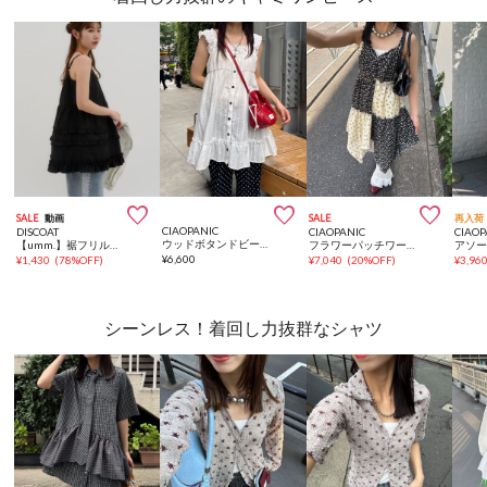



SALE
動画
SALE
再入荷
CIAOPANIC
DISCOAT
CIAOPANIC
CIAOP
ウッドボタンドビーシャーリングキャミチュニックワンピース
【umm.】裾フリルキャミチュニック
フラワーパッチワークキャミチュニックワンピース
¥
6,600
¥
1,430
(
78%OFF
)
¥
7,040
(
20%OFF
)
¥
3,96
シーンレス！着回し力抜群なシャツ