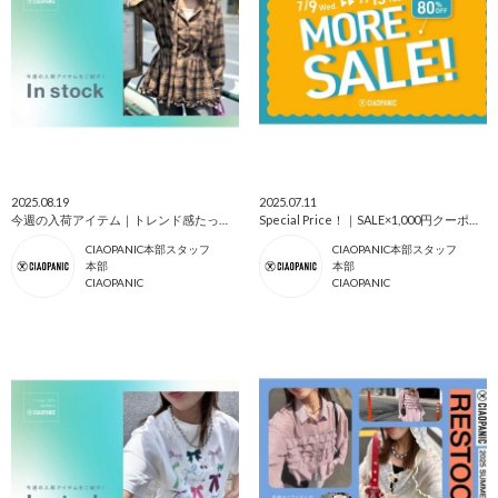
2025.08.19
2025.07.11
今週の入荷アイテム｜トレンド感たっぷり♡新作が大量入荷！
Special Price！｜SALE×1,000円クーポンで人気アイテムがもっとお得に。
CIAOPANIC本部スタッフ
CIAOPANIC本部スタッフ
本部
本部
CIAOPANIC
CIAOPANIC