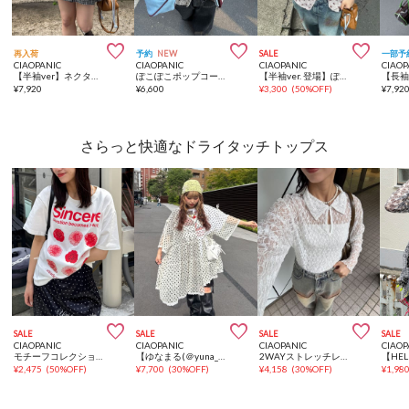



再入荷
予約
NEW
SALE
一部予
CIAOPANIC
CIAOPANIC
CIAOPANIC
CIAOP
【半袖ver】ネクタイ付きティアードチュニックシャツワンピース
ぽこぽこポップコーンスキッパーシャツ
【半袖ver. 登場】ぽこぽこポップコーンスキッパーシャツ
¥
7,920
¥
6,600
¥
3,300
(
50%OFF
)
¥
7,92
さらっと快適なドライタッチトップス



SALE
SALE
SALE
SALE
CIAOPANIC
CIAOPANIC
CIAOPANIC
CIAOP
モチーフコレクションTee
【ゆなまる(＠yuna_maruu)企画】ドットチュールリメイクTシャツワンピース
2WAYストレッチレーストップス
¥
2,475
(
50%OFF
)
¥
7,700
(
30%OFF
)
¥
4,158
(
30%OFF
)
¥
1,98