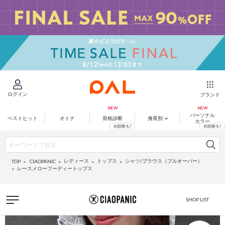
ログイン
ブランド
パーソナル
ベストヒット
オトナ
骨格診断
身長別
カラー
レディース
トップス
シャツ/ブラウス（プルオーバー）
CIAOPANIC
TOP
レースメローフーディートップス
SHOP LIST