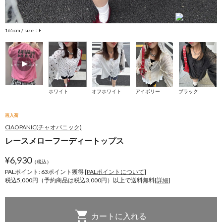
165cm / size：F
1
ホワイト
オフホワイト
アイボリー
ブラック
再入荷
CIAOPANIC(チャオパニック)
レースメローフーディートップス
¥
6,930
（税込）
PALポイント: 63
ポイント獲得 [
PALポイントについて
]
税込5,000円（予約商品は税込3,000円）以上で送料無料[
詳細
]