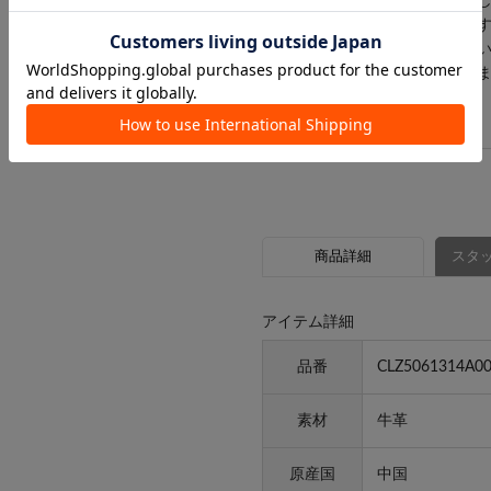
かめくださいます様お願いいた
※サンプルで撮影をしておりま
で予めご了承の上ご注文くださ
※サンプルでの採寸のためあく
商品詳細
スタッ
アイテム詳細
品番
CLZ5061314A0
素材
牛革
原産国
中国