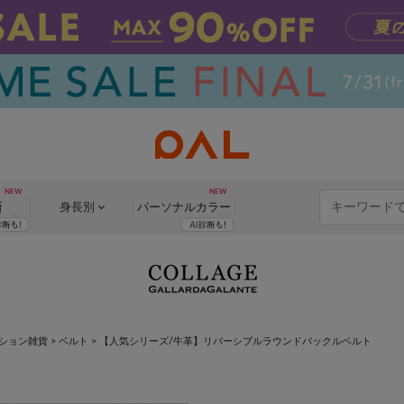
断
身長別
パーソナル
カラー
ション雑貨
>
ベルト
>
【人気シリーズ/牛革】リバーシブルラウンドバックルベルト