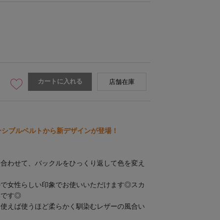
カートに入れる
店舗在庫
ブラック×アイボリー
《シルバー》バックル：シルバ
ーシブルベルトから新デザインが登場！
に合わせて、バックルをひっくり返して色を変え
ルで女性らしい印象でお使いいただけます◎スカ
いです◎
。使えば使うほど柔らかく馴染むレザーの風合い