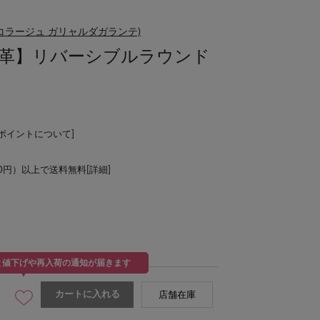
NTE(コラージュ ガリャルダガランテ)
牛革】リバーシブルラウンド
Lポイントについて
]
00円）以上で送料無料[
詳細
]
と値下げや再入荷の通知が届きます
カートに入れる
店舗在庫