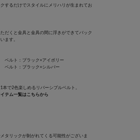
ークするだけでスタイルにメリハリが生まれてお
いただくと金具と金具の間に浮きができてバック
ています。
 ベルト：ブラック×アイボリー
 ベルト：ブラック×シルバー
】
1本で2色楽しめるリバーシブルベルト。
アイテム一覧はこちらから
でメタリックが剝がれてくる可能性がございま