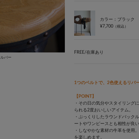
カラー：ブラック
¥7,700
（税込）
FREE/
在庫あり
シルバー
《ブラック》バックル：ゴールド ベルト：
1つのベルトで、2色使えるリバ
【POINT】
・その日の気分やスタイリング
られる2度おいしいアイテム。
・ぷっくりしたラウンドバック
ートやワンピースとも相性が良
・しなやかな素材の牛革を使用
を楽しめます。