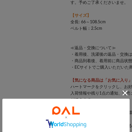
す。予めご了承くださいませ。
【サイズ】
全長: 66～108.5cm
ベルト幅：2.5cm
【PAPILLONNER/パピヨネ】
≪返品・交換について≫
・着用後、洗濯後の返品・交換
・商品到着後、着用前に商品状
・ECサイトでご購入いただいた
26SS others
【気になる商品は「お気に入り
ハートマークをクリックし、お
入荷情報や残り1点の通知、完売
ができます。
※撮影場所やお使いのモニター
す。
特にロケの撮影では明るく見え