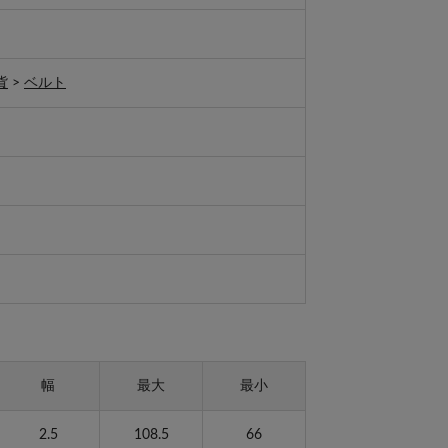
貨
>
ベルト
幅
最大
最小
2.5
108.5
66