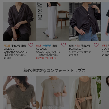



再入荷
手洗い可
動画
SALE
一部予約
動画
動画
NEW
手洗い可
SALE
COLLAGE
COLLAGE
BEARDSLEY
BEAR
GALLARDAGALANTE
GALLARDAGALANTE
シアーシャツカーデ
ギャザ
【丈を変えられる/さらっと着れる】ヴィンテージライクシアーシャツ
【接触冷感/吸水速乾/UVカット/-3kg見えとろみパンツ】《8色６サイズ》ジャージワイドパンツ
¥
22,000
¥
19,8
¥
9,900
¥
9,240
(
40%OFF
)
着心地抜群なコンフォートトップス