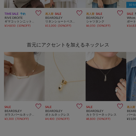
10



TIME SALE
予約
再入荷
SALE
再入荷
SALE
SALE
RIVE DROITE
BEARDSLEY
BEARDSLEY
Whim 
ギマコットンニットベスト
リネンショートベスト【セットアップ】
シャツタンク
¥
14,850
(
10%OFF
)
¥
11,000
(
50%OFF
)
¥
6,050
(
50%OFF
)
¥
16,8
首元にアクセントを加えるネックレス



SALE
SALE
SALE
再入荷
BEARDSLEY
BEARDSLEY
BEARDSLEY
BEAR
ガラスパールネックレス
ボトルネックレス
カトラリーネックレス
¥
3,300
(
70%OFF
)
¥
4,400
(
50%OFF
)
¥
8,800
(
50%OFF
)
¥
11,0