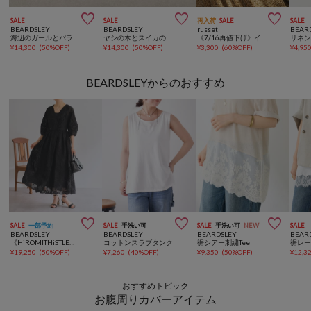



SALE
SALE
再入荷
SALE
SALE
BEARDSLEY
BEARDSLEY
russet
BEAR
海辺のガールとパラソルのバッグ《CITRUS》
ヤシの木とスイカのバッグ《CITRUS》
《7/16再値下げ》インド製ラフィアチャーム
¥
14,300
(
50%OFF
)
¥
14,300
(
50%OFF
)
¥
3,300
(
60%OFF
)
¥
4,95
BEARDSLEYからのおすすめ



SALE
一部予約
SALE
手洗い可
SALE
手洗い可
NEW
SALE
BEARDSLEY
BEARDSLEY
BEARDSLEY
BEAR
《HiROMITHiSTLE》ペイズリーワンピース
コットンスラブタンク
裾シアー刺繍Tee
¥
19,250
(
50%OFF
)
¥
7,260
(
40%OFF
)
¥
9,350
(
50%OFF
)
¥
12,3
おすすめトピック
お腹周りカバーアイテム