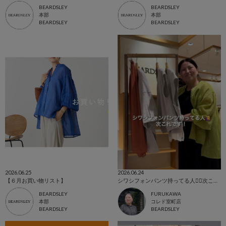
BEARDSLEY
BEARDSLEY
本部
本部
BEARDSLEY
BEARDSLEY
2026.06.25
2026.06.24
【６月お買い物リスト】
シワシフォンパンツ持ってる人🙋‍♀️次これです！
BEARDSLEY
FURUKAWA
本部
コレド室町店
BEARDSLEY
BEARDSLEY