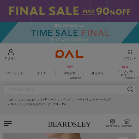
ログイン
ブランド
パーソナル
ベストヒット
オトナ
骨格診断
身長別
カラー
レディース
バッグ
トート/ミニトートバッグ
BEARDSLEY
TOP
サボテンとアボカドのバッグ《CITRUS》