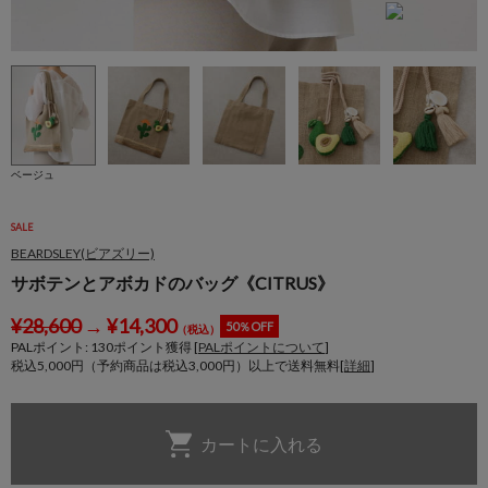
ベージュ
SALE
BEARDSLEY(ビアズリー)
サボテンとアボカドのバッグ《CITRUS》
¥
28,600
→
¥
14,300
50％OFF
（税込）
PALポイント:
130
ポイント獲得 [
PALポイントについて
]
税込5,000円（予約商品は税込3,000円）以上で送料無料[
詳細
]