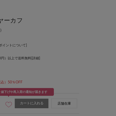
ヤーカフ
）
Lポイントについて
]
00円）以上で送料無料[
詳細
]
込）50％OFF
と値下げや再入荷の通知が届きます
カートに入れる
店舗在庫