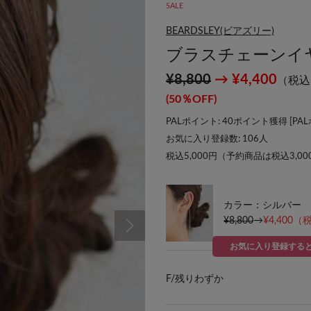
SALE
BEARDSLEY(ビアズリー)
ブラスチェーンイ
¥8,800
→ ¥4,400
（税込
(50％OFF)
PALポイント: 40ポイント獲得 [
PA
お気に入り登録数:
106
人
税込5,000円（予約商品は税込3,0
カラー：シルバー
¥8,800
→
¥4,400
（税
お気に入り登録する
F/
残りわずか