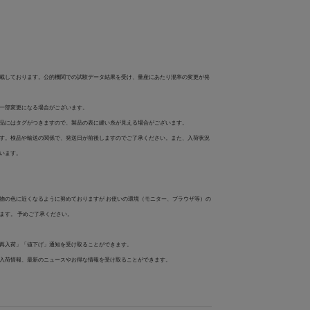
載しております。公的機関での試験データ結果を受け、量産にあたり混率の変更が発
一部変更になる場合がございます。
品にはタグがつきますので、製品の表に縫い糸が見える場合がございます。
す。検品や輸送の関係で、発送日が前後しますのでご了承ください。また、入荷状況
います。
物の色に近くなるように努めておりますが お使いの環境（モニター、ブラウザ等）の
ます。 予めご了承ください。
再入荷」「値下げ」通知を受け取ることができます。
入荷情報、最新のニュースやお得な情報を受け取ることができます。