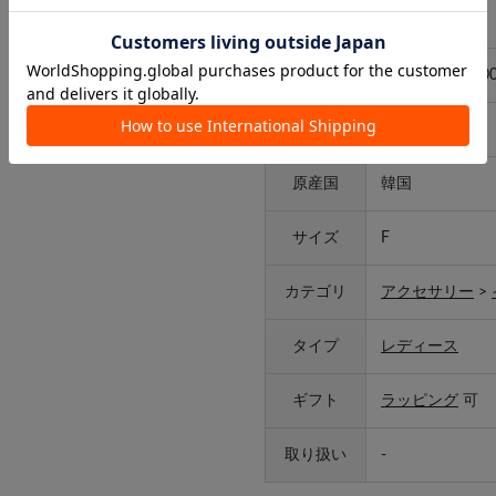
アイテム詳細
品番
BEZ1061311A0
素材
真鍮メッキ
原産国
韓国
サイズ
F
カテゴリ
アクセサリー
>
タイプ
レディース
ギフト
ラッピング
可
取り扱い
-