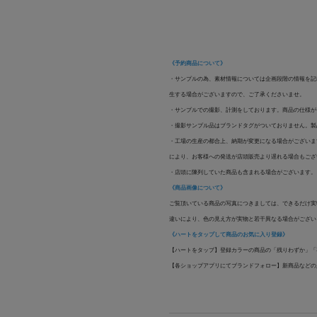
《予約商品について》
・サンプルの為、素材情報については企画段階の情報を記
生する場合がございますので、ご了承くださいませ。
・サンプルでの撮影、計測をしております。商品の仕様が
・撮影サンプル品はブランドタグがついておりません。製
・工場の生産の都合上、納期が変更になる場合がございま
により、お客様への発送が店頭販売より遅れる場合もござ
・店頭に陳列していた商品も含まれる場合がございます。
《商品画像について》
ご覧頂いている商品の写真につきましては、できるだけ実
違いにより、色の見え方が実物と若干異なる場合がござい
《ハートをタップして商品のお気に入り登録》
【ハートをタップ】登録カラーの商品の「残りわずか」「
【各ショップアプリにてブランドフォロー】新商品などの