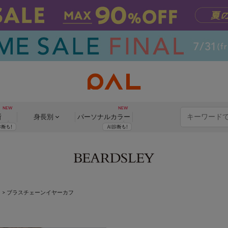
断
身長別
パーソナル
カラー
フ
>
ブラスチェーンイヤーカフ