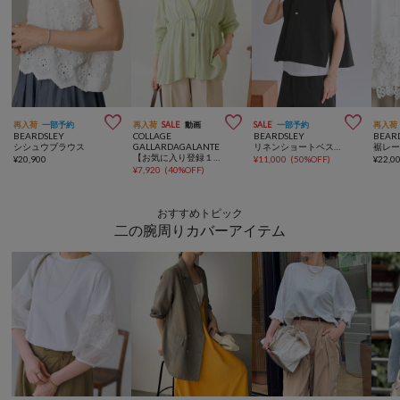



再入荷
一部予約
再入荷
SALE
動画
SALE
一部予約
再入荷
BEARDSLEY
COLLAGE
BEARDSLEY
BEAR
シシュウブラウス
GALLARDAGALANTE
リネンショートベスト【セットアップ】
【お気に入り登録１万超/軽量/体型カバー】ギャザー切替シアーシャツカーディガン
¥
20,900
¥
11,000
(
50%OFF
)
¥
22,0
¥
7,920
(
40%OFF
)
おすすめトピック
二の腕周りカバーアイテム