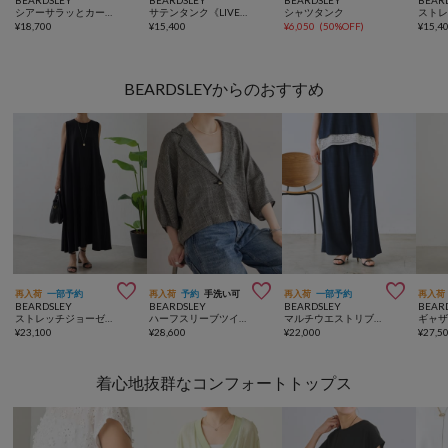
シアーサラッとカーディガン
サテンタンク《LIVETART》
シャツタンク
¥
18,700
¥
15,400
¥
6,050
(
50%OFF
)
¥
15,4
BEARDSLEYからのおすすめ



再入荷
一部予約
再入荷
予約
手洗い可
再入荷
一部予約
再入荷
BEARDSLEY
BEARDSLEY
BEARDSLEY
BEAR
ストレッチジョーゼットマキシワンピ
ハーフスリーブツイードジャケット
マルチウエストリブパンツ《6サイズ展開》【セットアップ】
ギャ
¥
23,100
¥
28,600
¥
22,000
¥
27,5
着心地抜群なコンフォートトップス