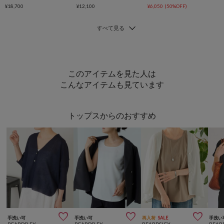
¥18,700
¥12,100
¥6,050
(50%OFF)
このアイテムを見た人は
こんなアイテムも見ています
トップスからのおすすめ



手洗い可
手洗い可
再入荷
SALE
手洗い
BEARDSLEY
BEARDSLEY
BEARDSLEY
BEAR