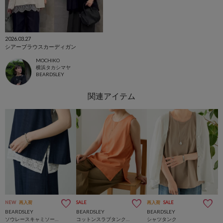
2026.03.27
シアーブラウスカーディガン
MOCHIKO
横浜タカシマヤ
BEARDSLEY
NEW
再入荷
SALE
再入荷
SALE
BEARDSLEY
BEARDSLEY
BEARDSLEY
ソウレースキャミソール
コットンスラブタンクトップ
シャツタンク