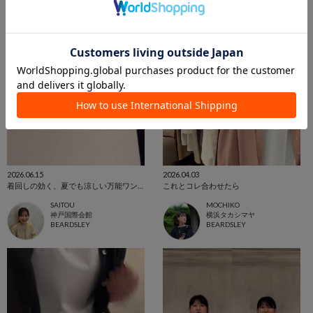
2026.06.15
2026.04.03
着回しの効く、夏でも涼しい万能ワンピース
これとコレ合わせたら
SAITOU
MOCHIKO
神戸国際会館
横浜タカシマヤ
BEARDSLEY
BEARDSLEY