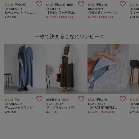



再入荷
手洗い可
SALE
手洗い可
動画
SALE
手洗い可
再入荷
BEARDSLEY
DOUDOU
un dix cors
BEAR
袖チュールキリカエプルオーバー
【完売カラー再追加！/ウォッシャブル】シアーダブルジャケット
接触冷感シャーリング袖プルオーバー
¥
19,800
¥
11,220
(
40%OFF
)
¥
2,200
(
44%OFF
)
¥
23,1
一枚で決まるこなれワンピース



再入荷
予約
低身長あり
NEW
SALE
手洗い可
再入荷
BEARDSLEY
BEARDSLEY
BEARDSLEY
BEAR
デニムシャツワンピ
フィブリルカットワンピ
《HiROMITHiSTLE》ペイズリーワンピース
¥
26,400
¥
23,100
¥
19,250
(
50%OFF
)
¥
29,7