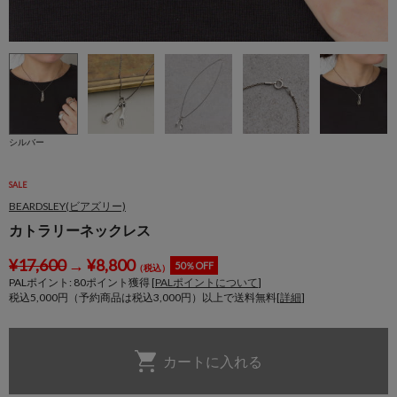
シルバー
SALE
BEARDSLEY(ビアズリー)
カトラリーネックレス
¥
17,600
→
¥
8,800
50％OFF
（税込）
PALポイント:
80
ポイント獲得 [
PALポイントについて
]
税込5,000円（予約商品は税込3,000円）以上で送料無料[
詳細
]