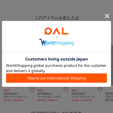
このアイテムを見た人は
こんなアイテムも見ています
アクセサリーからのおすすめ



SALE
SALE
SALE
BEAR
BEARDSLEY
BEARDSLEY
BEARDSLEY
がま
ガラスパールネックレス
コーラル＆シェルモチーフネックレス
ブラスコイルリングカフ
¥
35,2
¥
3,300
(
70%OFF
)
¥
4,950
(
70%OFF
)
¥
4,400
(
50%OFF
)
BEARDSLEYからのおすすめ