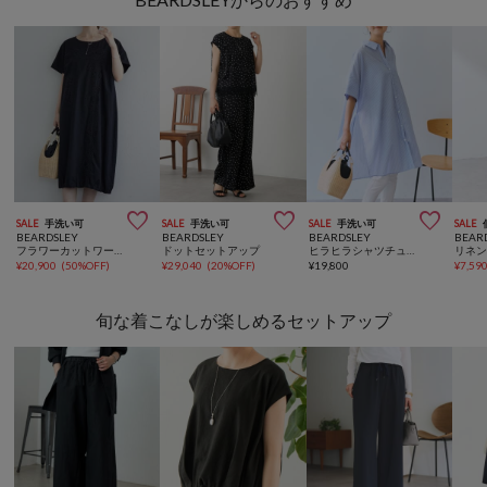



SALE
手洗い可
SALE
手洗い可
SALE
手洗い可
SALE
BEARDSLEY
BEARDSLEY
BEARDSLEY
BEAR
フラワーカットワークパネル刺しゅうワンピ《15 quinze》
ドットセットアップ
ヒラヒラシャツチュニック
¥
20,900
(
50%OFF
)
¥
29,040
(
20%OFF
)
¥
19,800
¥
7,59
旬な着こなしが楽しめるセットアップ