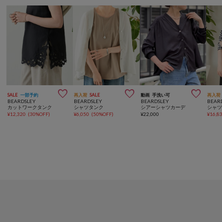



SALE
一部予約
再入荷
SALE
動画
手洗い可
再入荷
BEARDSLEY
BEARDSLEY
BEARDSLEY
BEAR
カットワークタンク
シャツタンク
シアーシャツカーデ
シャツ
¥
12,320
(
30%OFF
)
¥
6,050
(
50%OFF
)
¥
22,000
¥
16,8