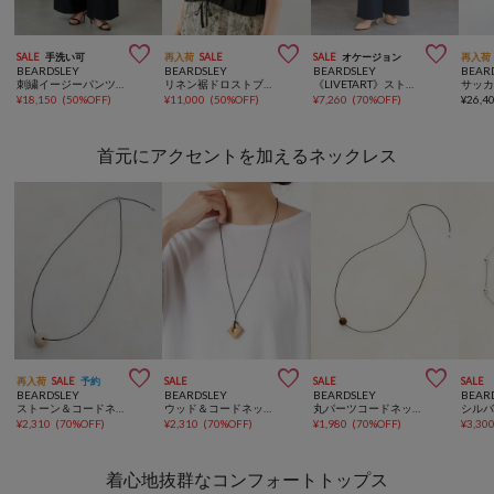



SALE
手洗い可
再入荷
SALE
SALE
オケージョン
再入荷
BEARDSLEY
BEARDSLEY
BEARDSLEY
BEAR
刺繍イージーパンツ【セットアップ】
リネン裾ドロストブラウス【セットアップ】
《LIVETART》ストレッチツイルドロストパンツ【セットアップ】
¥
18,150
(
50%OFF
)
¥
11,000
(
50%OFF
)
¥
7,260
(
70%OFF
)
¥
26,4
首元にアクセントを加えるネックレス



再入荷
SALE
予約
SALE
SALE
SALE
BEARDSLEY
BEARDSLEY
BEARDSLEY
BEAR
ストーン＆コードネックレス
ウッド＆コードネックレス
丸パーツコードネックレス
¥
2,310
(
70%OFF
)
¥
2,310
(
70%OFF
)
¥
1,980
(
70%OFF
)
¥
3,30
着心地抜群なコンフォートトップス