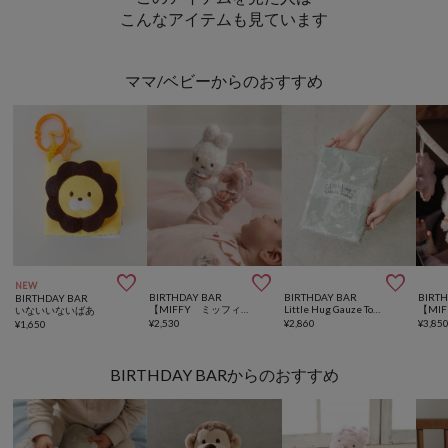
こんなアイテムも見ています
ママ/ベビーからのおすすめ



NEW
BIRTHDAY BAR
BIRTHDAY BAR
BIRT
BIRTHDAY BAR
【MIFFY ミッフィー】 x Little Dutch リングラトル
Little Hug Gauze Towel ベビーガーゼタオル
いないいないばあ
¥
2,530
¥
2,860
¥
3,85
¥
1,650
BIRTHDAY BARからのおすすめ