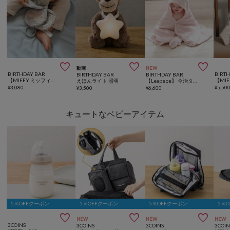



動画
NEW
BIRTHDAY BAR
BIRT
BIRTHDAY BAR
BIRTHDAY BAR
【MIFFY ミッフィー】 x Little Dutch 布えほんストラップ付き
えほんライト 照明
【Leapepe】 今治タオル フード付バスタオル
¥
3,080
¥
5,50
¥
3,500
¥
6,600
キュートなベビーアイテム
5％OFFクーポン
5％OFFクーポン
5％OFFクーポン
5％



NEW
NEW
NEW
3COINS
3COINS
3COINS
3COIN