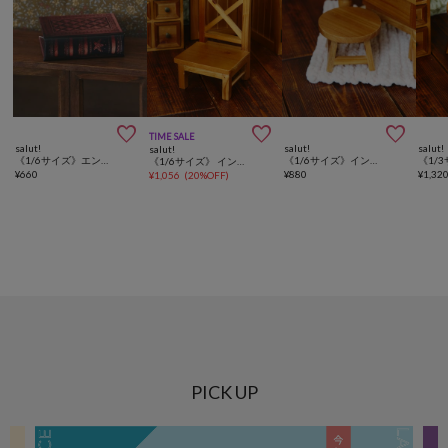



TIME SALE
salut!
salut!
salut!
salut!
《1/6サイズ》エンプティブック：SS／petit monde
《1/6サイズ》インテリアラウンドスツールミニ／petit monde
《1/6サイズ》 インテリアカントリーチェアミニ／petit monde
¥
660
¥
880
¥
1,32
¥
1,056
(
20%OFF
)
PICK UP