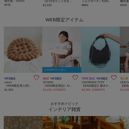
哺乳瓶：260ml
《計12ポケット付き！》バッグインバッグ／KIDSトラベル
ミルクポーチ／KIDSトラベル
¥
550
¥
1,320
¥
880
¥
550
WEB限定アイテム
5％OFFクーポン



WEB限定
SALE
WEB限定
TIME SALE
WEB限定
再入荷
salut!
3COINS
CIAOPANIC TYPY
DISCO
《WEB限定再入荷》cookieシートクッション
《WEB限定商品》KIDS折りたたみイス
【WEB限定】撥水ナイロンハーフムーン2WAYBAG
¥
1,430
¥
1,650
(
31%OFF
)
¥
3,300
(
50%OFF
)
¥
1,65
おすすめトピック
インテリア雑貨