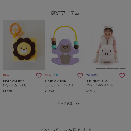
NEW
NEW
予約
WEB限定
BIRTHDAY BAR
BIRTHDAY BAR
BIRTHDAY BAR
いないいないばあ
くるくるルーピングトイ ゆかいな Bongo -ボンゴ-
ブルーナボンボン ふわもこ
¥1,650
¥1,650
¥9,900
このアイテムを見た人は