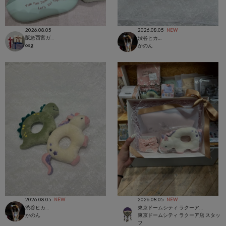
2026.08.05
2026.08.05
NEW
阪急西宮ガーデンズ店
渋谷ヒカリエ店
osg
かのん
2026.08.05
2026.08.05
NEW
NEW
渋谷ヒカリエ店
東京ドームシティ ラクーア店
かのん
東京ドームシティ ラクーア店 スタッ
フ