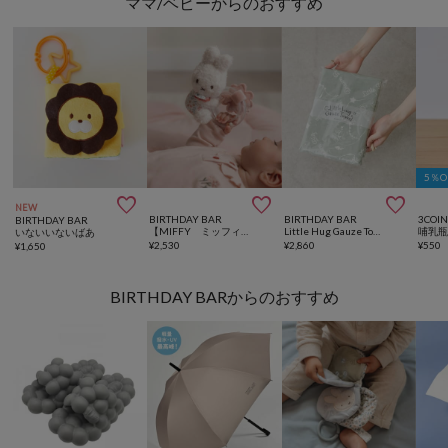
ママ/ベビーからのおすすめ
5％



NEW
BIRTHDAY BAR
BIRTHDAY BAR
3COIN
BIRTHDAY BAR
【MIFFY ミッフィー】 x Little Dutch リングラトル
Little Hug Gauze Towel ベビーガーゼタオル
哺乳瓶
いないいないばあ
¥
2,530
¥
2,860
¥
550
¥
1,650
BIRTHDAY BARからのおすすめ