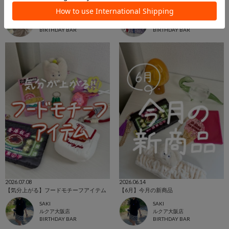
Baby Gift特集
ベビーアイテム♡
mahiro
osg
アミュエスト博多店
阪急西宮ガーデンズ店
BIRTHDAY BAR
BIRTHDAY BAR
2026.07.08
2026.06.14
【気分上がる】フードモチーフアイテム
【6月】今月の新商品
SAKI
SAKI
ルクア大阪店
ルクア大阪店
BIRTHDAY BAR
BIRTHDAY BAR