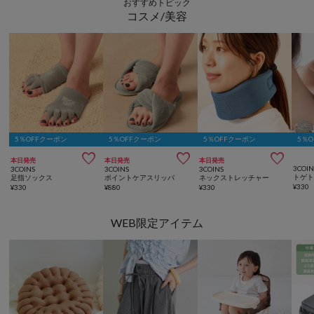
おすすめトピック
コスメ/美容
5％OFFクーポン
5％OFFクーポン
5％OFFクーポン
5％



本日発売
本日発売
本日発売
3COIN
3COINS
3COINS
3COINS
足指ソックス
ポイントケアスリッパ
ネックストレッチャー
¥
330
¥
330
¥
880
¥
330
WEB限定アイテム