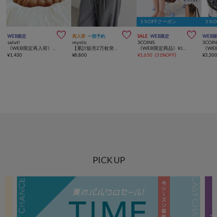
5％OFFクーポン
5％



WEB限定
再入荷
一部予約
SALE
WEB限定
WEB
salut!
mystic
3COINS
3COIN
《WEB限定再入荷》cookieシートクッション
【累計販売2万枚突破】《WEB限定NVY・PSサイズ登場/4サイズ展開》ラインストーンWベルトパンツ
《WEB限定商品》KIDS折りたたみイス
¥
1,430
¥
8,800
¥
1,650
(
31%OFF
)
¥
3,30
PICK UP