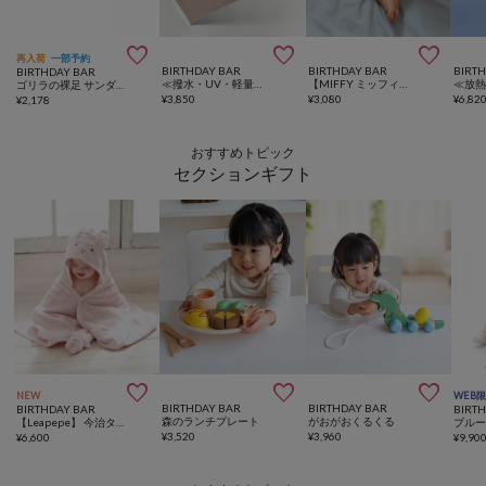



再入荷
一部予約
BIRTHDAY BAR
BIRTHDAY BAR
BIRT
BIRTHDAY BAR
≪撥水・UV・軽量最高峰≫【FULLSPEC】ムジ 完全遮光 晴雨兼用長傘
【MIFFY ミッフィー】 x Little Dutch 布えほんストラップ付き
ゴリラの裸足 サンダル
¥
3,850
¥
3,080
¥
6,82
¥
2,178
おすすめトピック
セクションギフト



NEW
WEB
BIRTHDAY BAR
BIRTHDAY BAR
BIRTHDAY BAR
BIRT
森のランチプレート
がおがおくるくる
【Leapepe】 今治タオル フード付バスタオル
¥
3,520
¥
3,960
¥
6,600
¥
9,90