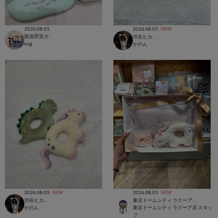
2026.08.05
2026.08.05
NEW
阪急西宮ガーデンズ店
渋谷ヒカリエ店
osg
かのん
2026.08.05
2026.08.05
NEW
NEW
渋谷ヒカリエ店
東京ドームシティ ラクーア店
かのん
東京ドームシティ ラクーア店 スタッ
フ