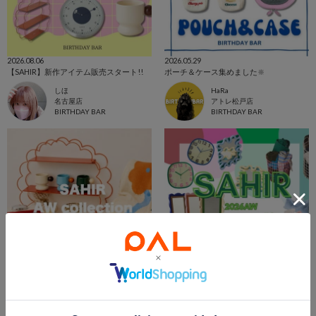
2026.08.06
2026.05.29
【SAHIR】新作アイテム販売スタート!!
ポーチ＆ケース集めました🔆
しほ
HaRa
名古屋店
アトレ松戸店
BIRTHDAY BAR
BIRTHDAY BAR