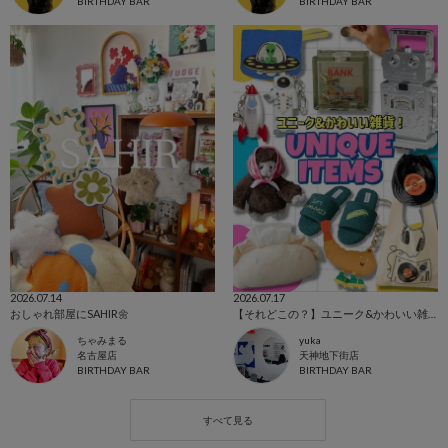
BIRTHDAY BAR
BIRTHDAY BAR
2026.07.14
2026.07.17
おしゃれ部屋にSAHIR🌼
【それどこの？】ユニーク&かわいい雑貨🌟
ちゃみまる
yuka
名古屋店
天神地下街店
BIRTHDAY BAR
BIRTHDAY BAR