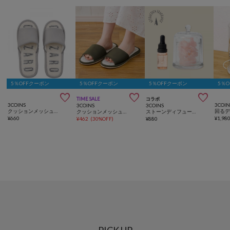
5％OFFクーポン
5％OFFクーポン
5％OFFクーポン
5％



TIME SALE
コラボ
3COINS
3COIN
3COINS
3COINS
クッションメッシュスリッパ：M
クッションメッシュスリッパ：L
ストーンディフューザー／ATTRACTION FRAGRANCE
¥
660
¥
1,98
¥
462
(
30%OFF
)
¥
880
PICK UP