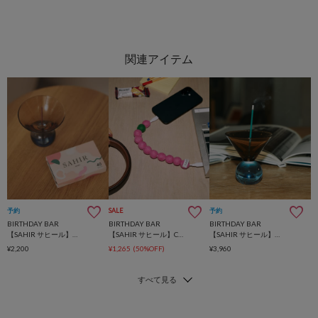
予約
SALE
予約
BIRTHDAY BAR
BIRTHDAY BAR
BIRTHDAY BAR
【SAHIR サヒール】Memorable incense お香/インセンス
【SAHIR サヒール】Charging cabler
【SAHIR サヒール】 Incense holder ○△
¥2,200
¥1,265
(50%OFF)
¥3,960