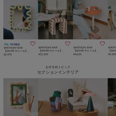



予約
WEB限定
BIRTHDAY BAR
BIRTHDAY BAR
BIRT
BIRTHDAY BAR
【SAHIR サヒール】Mini chair
【SAHIR サヒール】Side table サイドテーブル
【SAHIR サヒール】uneune mirror
¥
12,100
¥
4,620
¥
5,50
¥
2,970
おすすめトピック
セクションインテリア