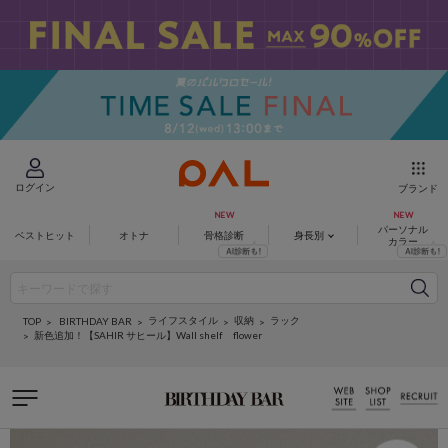
ログイン
ブランド
パーソナル
ベストヒット
オトナ
骨格診断
身長別
カラー
ライフスタイル
収納
ラック
BIRTHDAY BAR
TOP
新色追加！【SAHIR サヒール】Wall shelf flower