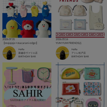
2026.07.31
2026.05.16
【mojojojo × macarani edge】
YUM YUM FRIENDS🥟
HaRa
HaRa
新越谷ヴァリエ店
アトレ松戸店
BIRTHDAY BAR
BIRTHDAY BAR