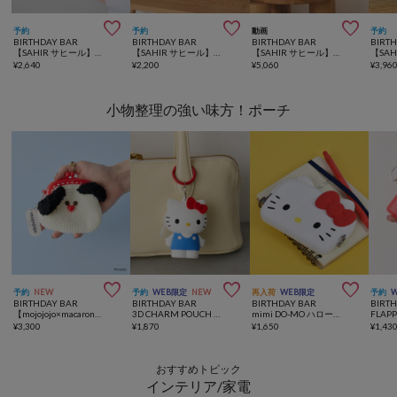



予約
予約
動画
予約
BIRTHDAY BAR
BIRTHDAY BAR
BIRTHDAY BAR
BIRT
【SAHIR サヒール】mokumoku mirror ミラー
【SAHIR サヒール】Wire basket ワイヤーバスケット S
【SAHIR サヒール】Separate desk light デスクライト
¥
2,640
¥
2,200
¥
5,060
¥
3,96
小物整理の強い味方！ポーチ



予約
NEW
予約
WEB限定
NEW
再入荷
WEB限定
予約
BIRTHDAY BAR
BIRTHDAY BAR
BIRTHDAY BAR
BIRT
【mojojojo×macaroni edge】毛糸のがま口ポーチ
3D CHARM POUCH ハローキティ チャームポーチ
mimi DO-MO ハローキティ がまぐちポーチ
¥
3,300
¥
1,870
¥
1,650
¥
1,43
おすすめトピック
インテリア/家電