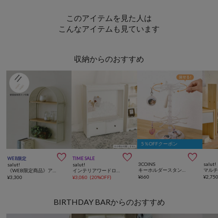
このアイテムを見た人は
こんなアイテムも見ています
収納からのおすすめ
5％OFFクーポン



WEB限定
TIME SALE
3COINS
salut!
salut!
salut!
キーホルダースタンド／コレクション収納
マル
《WEB限定商品》アイアンウッド3段アーチラック
インテリアワードロープ／petit monde
¥
660
¥
2,75
¥
3,300
¥
3,080
(
20%OFF
)
BIRTHDAY BARからのおすすめ