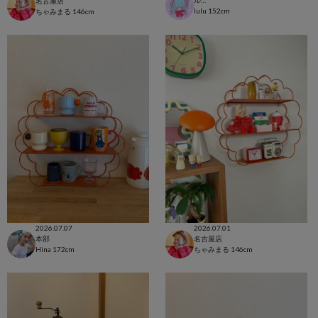
ルクア大阪店
名古屋店
lulu
152cm
ちゃみまる
146cm
2026.07.07
2026.07.01
本部
名古屋店
Hina
172cm
ちゃみまる
146cm