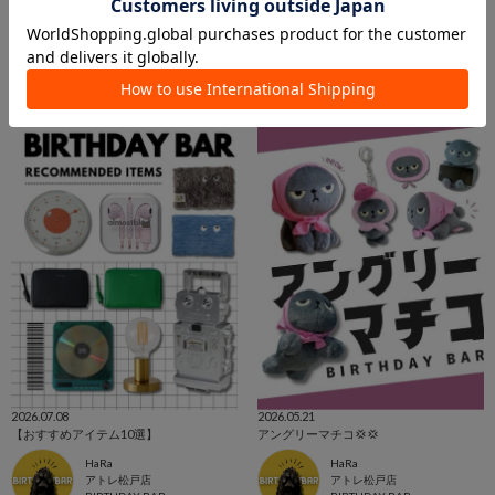
2026.07.17
2026.08.06
SAHIR AWアイテムコレクション✨
【二子玉川】SAHIR Home Styling
kana
二子玉川店 スタッフ
ルミネ池袋店
二子玉川店
BIRTHDAY BAR
BIRTHDAY BAR
2026.07.08
2026.05.21
【おすすめアイテム10選】
アングリーマチコ💢💢
HaRa
HaRa
アトレ松戸店
アトレ松戸店