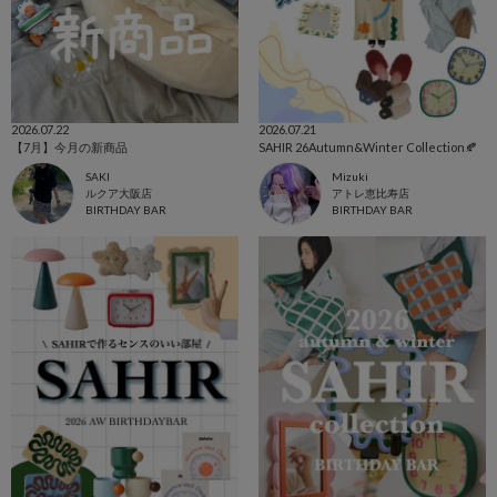
2026.07.22
2026.07.21
【7月】今月の新商品
SAHIR 26Autumn&Winter Collection🍂
SAKI
Mizuki
ルクア大阪店
アトレ恵比寿店
BIRTHDAY BAR
BIRTHDAY BAR