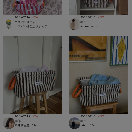
2026.07.16
2026.07.15
NEW
NEW
エスパル仙台店
本部
エスパル仙台店 スタッフ
akane
164cm
2026.07.15
2026.07.10
NEW
NEW
本部
本部
須﨑莉里花
158cm
mirai
162cm