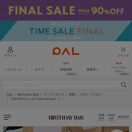
ログイン
ブランド
パーソナル
ベストヒット
オトナ
骨格診断
身長別
カラー
ライフスタイル
収納
バスケット/カゴ
BIRTHDAY BAR
TOP
【SAHIR サヒール】Fabric basket L