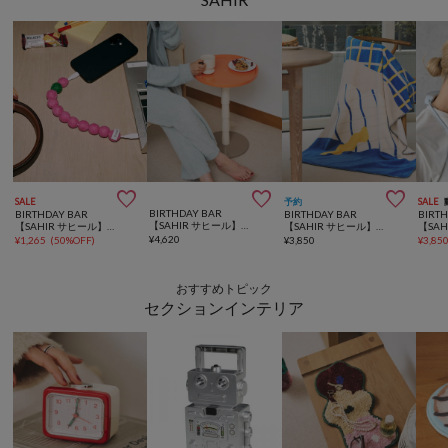



SALE
予約
SALE
BIRTHDAY BAR
BIRTHDAY BAR
BIRTHDAY BAR
BIRT
【SAHIR サヒール】Side table サイドテーブル
【SAHIR サヒール】Charging cabler
【SAHIR サヒール】Flannel blanket HALF ブランケット
¥
4,620
¥
1,265
(
50%OFF
)
¥
3,850
¥
3,85
おすすめトピック
セクションインテリア