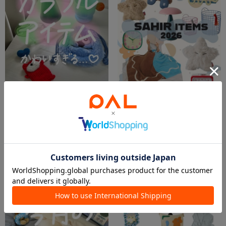
2026.08.04
2026.07.26
【かわいすぎる】カラフルアイテム
【SAHIR New Collection】
SAKI
arisa
ルクア大阪店
二子玉川店
BIRTHDAY BAR
BIRTHDAY BAR