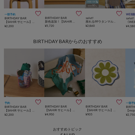



一部予約
WEB
BIRTHDAY BAR
salut!
BIRTHDAY BAR
salut!
新色追加！【SAHIR サヒール】Wall shelf flower
座れるPPラタンマルチ収納／INandOUT
【SAHIR サヒール】Fabric basket S
¥
5,720
¥
2,860
¥
2,200
¥
4,18
BIRTHDAY BARからのおすすめ



予約
一部予
BIRTHDAY BAR
BIRTHDAY BAR
BIRTHDAY BAR
BIRT
【SAHIR サヒール】Mochimochi blanket ブランケット
【SAHIR サヒール】Pattern handtowel パターンハンドタオル
【SAHIR サヒール】Wire basket ワイヤーバスケット S
¥
4,950
¥
935
¥
2,200
¥
2,75
おすすめトピック
SAHIR