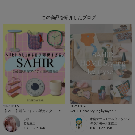
この商品を紹介したブログ
2026.08.06
2026.08.06
【SAHIR】新作アイテム販売スタート!!
SAHIR Home Styling by myself
しほ
湘南テラスモール店 スタッフ
名古屋店
テラスモール湘南店
BIRTHDAY BAR
BIRTHDAY BAR