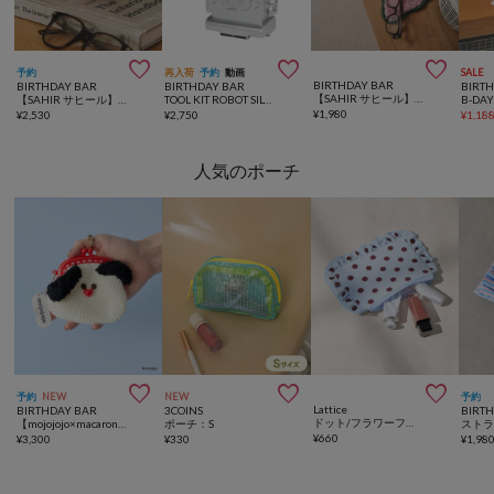



予約
再入荷
予約
動画
SALE
BIRTHDAY BAR
BIRTHDAY BAR
BIRTHDAY BAR
BIRT
【SAHIR サヒール】Accent mat flower3 アクセントマット
【SAHIR サヒール】Retro grid squareclock レトログリッドスクエアクロック
TOOL KIT ROBOT SILVER ツールキットロボット
¥
1,980
¥
2,530
¥
2,750
¥
1,18
人気のポーチ



予約
NEW
NEW
予約
Lattice
BIRTHDAY BAR
3COINS
BIRT
ドット/フラワーフリルポーチ
【mojojojo×macaroni edge】毛糸のがま口ポーチ
ポーチ：S
¥
660
¥
3,300
¥
330
¥
1,98