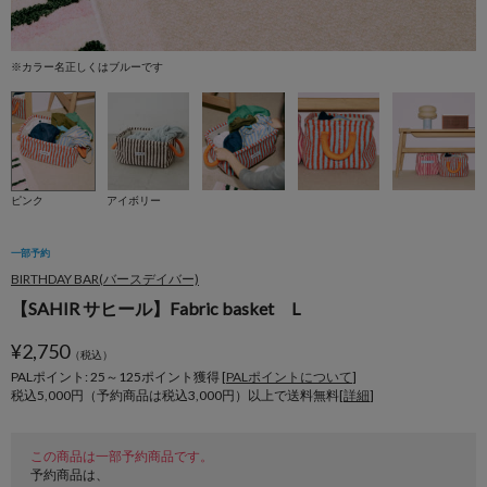
※カラー名正しくはブルーです
ピンク
アイボリー
一部予約
BIRTHDAY BAR(バースデイバー)
【SAHIR サヒール】Fabric basket L
¥
2,750
（税込）
PALポイント: 25
～
125
ポイント獲得 [
PALポイントについて
]
税込5,000円（予約商品は税込3,000円）以上で送料無料[
詳細
]
この商品は一部予約商品です。
予約商品は、