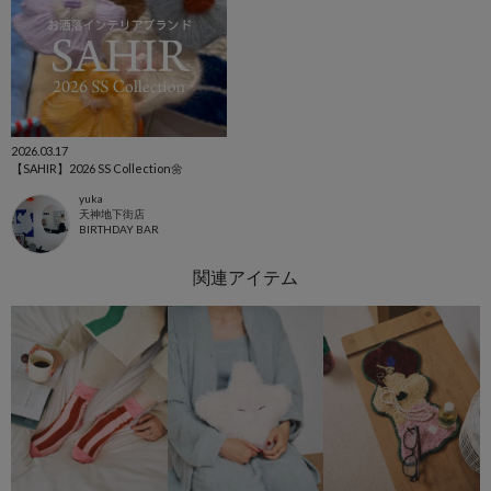
2026.03.17
【SAHIR】2026 SS Collection🌼
yuka
天神地下街店
BIRTHDAY BAR