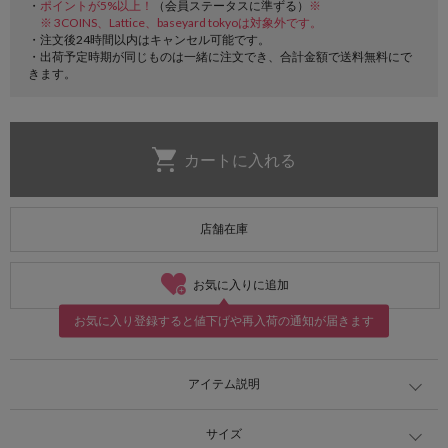
・
ポイントが5%以上！
（会員ステータスに準ずる）
※
※ 3COINS、Lattice、baseyard tokyoは対象外です。
・注文後24時間以内はキャンセル可能です。
・出荷予定時期が同じものは一緒に注文でき、合計金額で送料無料にで
きます。
店舗在庫
お気に入りに追加
お気に入り登録すると値下げや再入荷の通知が届きます
アイテム説明
サイズ