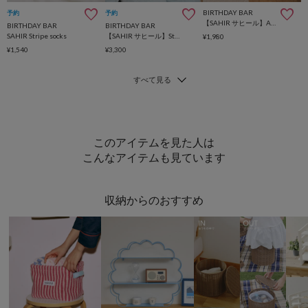
BIRTHDAY BAR
予約
予約
【SAHIR サヒール】Accent mat flower3 アクセントマット
BIRTHDAY BAR
BIRTHDAY BAR
SAHIR Stripe socks
【SAHIR サヒール】Stuffed toy ほしくん2
¥1,980
¥1,540
¥3,300
このアイテムを見た人は
こんなアイテムも見ています
収納からのおすすめ