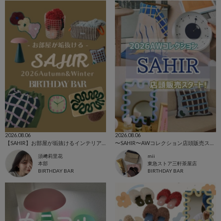
2026.08.06
2026.08.06
【SAHIR】お部屋が垢抜けるインテリアグッズ
〜SAHIR〜AWコレクション店頭販売スタート!
須﨑莉里花
mii
本部
東急ストア三軒茶屋店
BIRTHDAY BAR
BIRTHDAY BAR