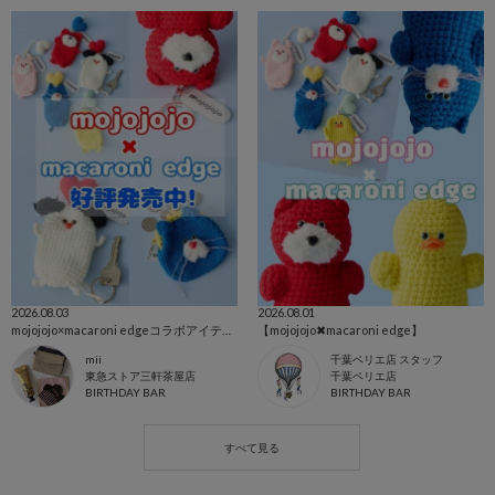
2026.08.03
2026.08.01
mojojojo×macaroni edgeコラボアイテム発売!!
【mojojojo✖︎macaroni edge】
mii
千葉ペリエ店 スタッフ
東急ストア三軒茶屋店
千葉ペリエ店
BIRTHDAY BAR
BIRTHDAY BAR