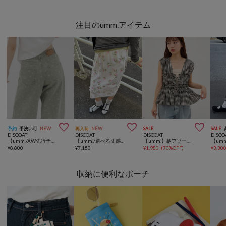
注目のumm.アイテム



予約
手洗い可
NEW
再入荷
NEW
SALE
SALE
DISCOAT
DISCOAT
DISCOAT
DISCO
【umm./AW先行予約】花柄デニムパンツ
【umm./選べる丈感♪】柄アソートピンタックフリルスカート
【umm.】柄アソートギャザーリボンノースリーブ
¥
8,800
¥
7,150
¥
1,980
(
70%OFF
)
¥
3,30
収納に便利なポーチ