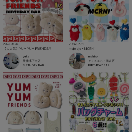
2026.07.04
2026.07.31
【大人気】YUM YUM FRIENDS🥟
mojojojo × MCRNI'
yuka
mahiro
天神地下街店
アミュエスト博多店
BIRTHDAY BAR
BIRTHDAY BAR