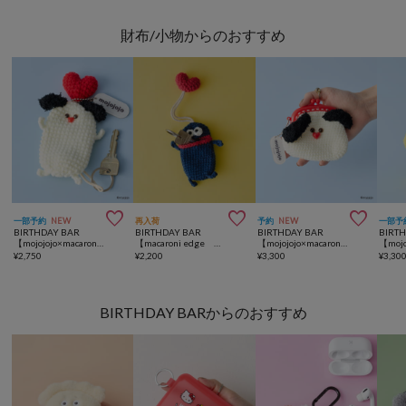
財布/小物からのおすすめ



一部予約
NEW
再入荷
予約
NEW
一部予
BIRTHDAY BAR
BIRTHDAY BAR
BIRTHDAY BAR
BIRT
【mojojojo×macaroni edge】毛糸のキーケース
【macaroni edge マカロニ エッジ】毛糸のキーケース
【mojojojo×macaroni edge】毛糸のがま口ポーチ
¥
2,750
¥
2,200
¥
3,300
¥
3,30
BIRTHDAY BARからのおすすめ