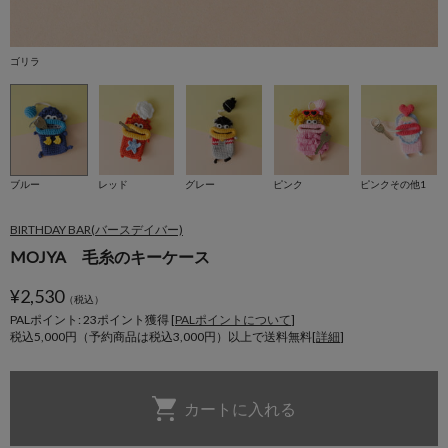
ゴリラ
サ
ブルー
レッド
グレー
ピンク
ピンクその他1
BIRTHDAY BAR(バースデイバー)
MOJYA 毛糸のキーケース
¥
2,530
（税込）
PALポイント: 23
ポイント獲得 [
PALポイントについて
]
税込5,000円（予約商品は税込3,000円）以上で送料無料[
詳細
]