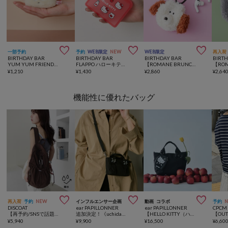



一部予約
予約
WEB限定
NEW
WEB限定
再入荷
BIRTHDAY BAR
BIRTHDAY BAR
BIRTHDAY BAR
BIRT
YUM YUM FRIENDS マスコットチャーム
FLAPPO ハローキティ ポーチ
【ROMANE BRUNCH BROTHER】AirPodsPro用ポーチ
¥
1,210
¥
1,430
¥
2,860
¥
2,64
機能性に優れたバッグ



再入荷
予約
NEW
インフルエンサー企画
動画
コラボ
予約
DISCOAT
ear PAPILLONNER
ear PAPILLONNER
CPCM
【再予約/SNSで話題！/撥水/軽量】シアーリップバックパック
追加決定！《uchida企画》ミニ樹脂パーツトートバッグ
【HELLO KITTY（ハローキティ）×ear】コラボ樹脂パーツトートバッグSサイズ《撥水》
¥
5,940
¥
9,900
¥
16,500
¥
6,60