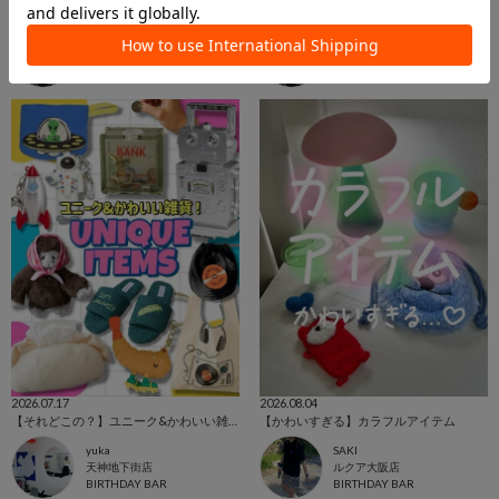
ファッションアイテム✨
【再入荷】mojojojo×macaroni edge💖
yuka
yuka
天神地下街店
天神地下街店
BIRTHDAY BAR
BIRTHDAY BAR
2026.07.17
2026.08.04
【それどこの？】ユニーク&かわいい雑貨🌟
【かわいすぎる】カラフルアイテム
yuka
SAKI
天神地下街店
ルクア大阪店
BIRTHDAY BAR
BIRTHDAY BAR