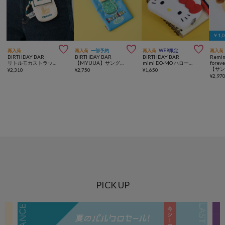
￥1,



再入荷
再入荷
一部予約
再入荷
WEB限定
再入荷
BIRTHDAY BAR
BIRTHDAY BAR
BIRTHDAY BAR
Remin
リトルモカストラップミニポーチ
【MYUUA】サングラスポーチ
mimi DO-MO ハローキティ がまぐちポーチ
foreve
¥
2,310
¥
2,750
¥
1,650
¥
2,97
PICK UP