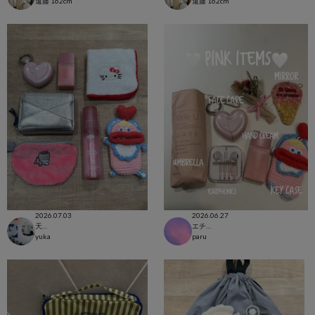
遠藤
162cm
遠藤
162cm
2026.07.03
2026.06.27
天神地下街店
エチカ表参道店
yuka
paru