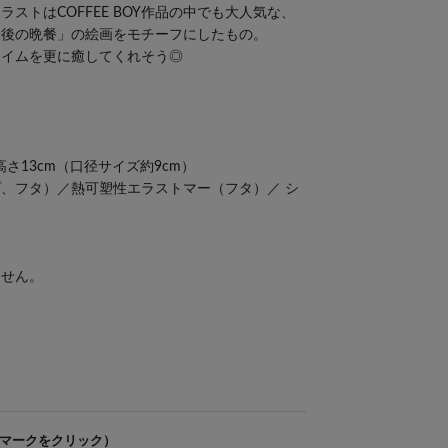
ストはCOFFEE BOY作品の中でも大人気な、
最後の晩餐」の絵画をモチーフにしたもの。
タイムを更に癒してくれそう◎
× 高さ13cm（口径サイズ約9cm）
、フタ）／熱可塑性エラストマー（フタ）／ シ
ません。
マークをクリック）