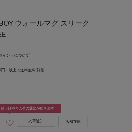
EE BOY ウォールマグ スリーク
EE
Lポイントについて
]
00円）以上で送料無料[
詳細
]
と値下げや再入荷の通知が届きます
入荷通知
店舗在庫