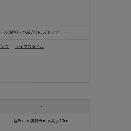
ール/飲料
>
水筒/ボトル/タンブラー
メンズ
・
ライフスタイル
-
幅9cm × 奥行9cm × 高さ13cm