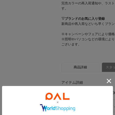
完売カラーの再入荷通知や、ラスト
す。
▽ブランドのお気に入り登録
新商品や再入荷などいち早くブラン
※キャンペーンやフェアにより価格
※照明やパソコンなどの環境により
ございます。
商品詳細
スタッ
アイテム詳細
品番
BBG5059913C0
素材
ポリプロピレン