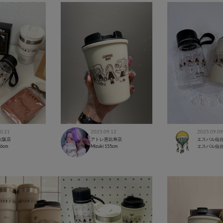
0.21
2025.09.12
2025.09.09
大阪店
アトレ恵比寿店
エスパル仙
56cm
Mizuki
155cm
エスパル仙台