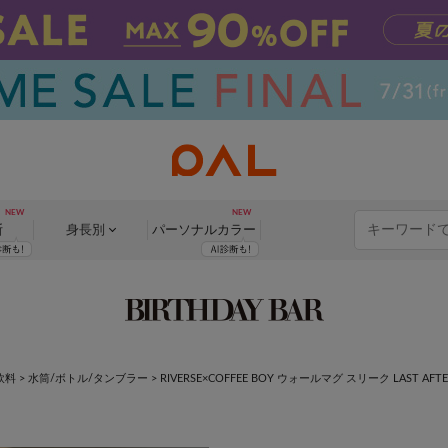
断
身長別
パーソナル
カラー
飲料
>
水筒/ボトル/タンブラー
>
RIVERSE×COFFEE BOY ウォールマグ スリーク LAST AFTE