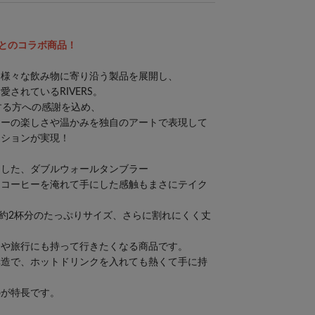
BOYとのコラボ商品！
、様々な飲み物に寄り沿う製品を展開し、
されているRIVERS。
する方への感謝を込め、
ヒーの楽しさや温かみを独自のアートで表現して
レーションが実現！
にした、ダブルウォールタンブラー
、コーヒーを淹れて手にした感触もまさにテイク
ー約2杯分のたっぷりサイズ、さらに割れにくく丈
アや旅行にも持って行きたくなる商品です。
構造で、ホットドリンクを入れても熱くて手に持
のが特長です。