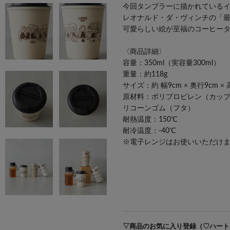
今回タンブラーに描かれているイラ
レオナルド・ダ・ヴィンチの「
可愛らしい絵が至福のコーヒー
〈商品詳細〉
容量：350ml（実容量300ml）
重量：約118g
サイズ：約 幅9cm × 奥行9cm 
原材料：ポリプロピレン（カップ
リコーンゴム（フタ）
耐熱温度：150℃
耐冷温度：-40℃
※電子レンジはお使いいただけ
#birkitchen
▽商品のお気に入り登録（♡ハート