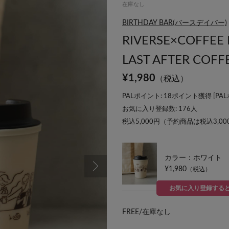
在庫なし
BIRTHDAY BAR(バースデイバー)
RIVERSE×COFF
LAST AFTER COFF
¥
1,980
（税込）
PALポイント: 18ポイント獲得 [
PA
お気に入り登録数:
176
人
税込5,000円（予約商品は税込3,0
カラー：ホワイト
¥1,980
（税込）
お気に入り登録する
FREE/
在庫なし