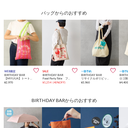
バッグからのおすすめ



WEB限定
SALE
一部予約
一部予
BIRTHDAY BAR
BIRTHDAY BAR
BIRTHDAY BAR
BIRT
【MYUUA】トートバッグ
Food Party Tote フードパーティートートバッグ
リサイクルポリビッグ巾着トートバッグ ミニバッグ付き
¥
2,970
¥
1,254
(
40%OFF
)
¥
3,960
¥
4,40
BIRTHDAY BARからのおすすめ