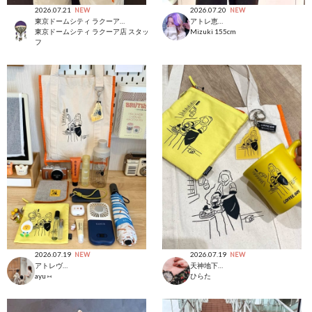
2026.07.21
2026.07.20
NEW
NEW
東京ドームシティ ラクーア店
アトレ恵比寿店
東京ドームシティ ラクーア店 スタッ
Mizuki
155cm
フ
2026.07.19
2026.07.19
NEW
NEW
アトレヴィ大塚店
天神地下街店
ayu ⑅
ひらた