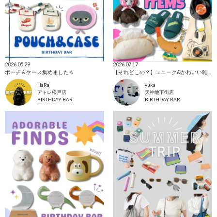
2026.05.29
2026.07.17
ポーチ＆ケース集めました🔆
【それどこの？】ユニーク&かわいい雑貨🌟
HaRa
yuka
アトレ松戸店
天神地下街店
BIRTHDAY BAR
BIRTHDAY BAR