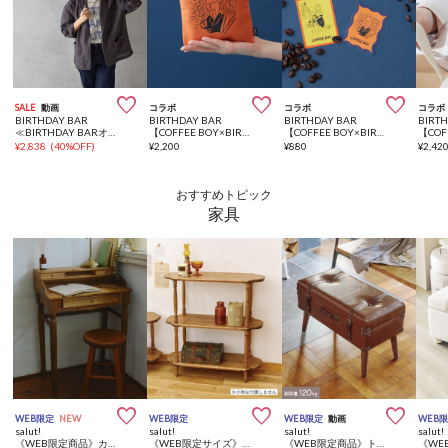



SALE
動画
コラボ
コラボ
コラボ
BIRTHDAY BAR
BIRTHDAY BAR
BIRTHDAY BAR
BIRT
≪BIRTHDAY BARオリジナル≫ 晴雨兼用自動開閉折り畳み傘
【COFFEE BOY×BIRTHDAY BAR】ポーチ
【COFFEE BOY×BIRTHDAY BAR】ステッカーセット
¥
2,838
(
40%OFF
)
¥
2,200
¥
880
¥
2,42
おすすめトピック
家具



WEB限定
NEW
WEB限定
WEB限定
動画
WEB
salut!
salut!
salut!
salut!
《WEB限定商品》カントリーライティングデスク
《WEB限定サイズ》ワイドシェルフ3段
《WEB限定商品》トランク型脚付き収納スツール