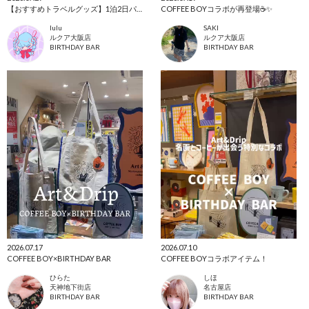
【おすすめトラベルグッズ】1泊2日パッキング動画🐚🧜🏽‍♀️💙🫧
COFFEE BOYコラボが再登場☕️✨️
lulu
SAKI
ルクア大阪店
ルクア大阪店
BIRTHDAY BAR
BIRTHDAY BAR
2026.07.17
2026.07.10
COFFEE BOY×BIRTHDAY BAR
COFFEE BOYコラボアイテム！
ひらた
しほ
天神地下街店
名古屋店
BIRTHDAY BAR
BIRTHDAY BAR