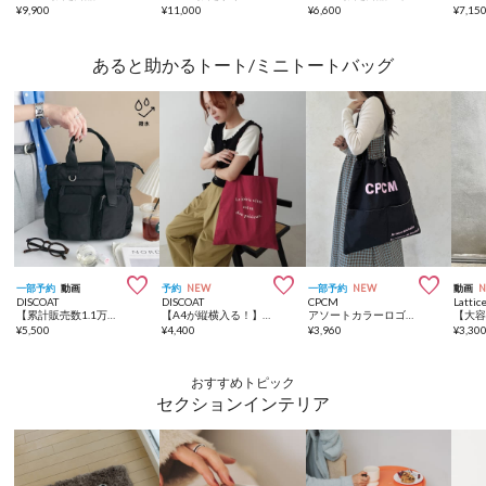
¥
9,900
¥
11,000
¥
6,600
¥
7,15
あると助かるトート/ミニトートバッグ



一部予約
動画
予約
NEW
一部予約
NEW
動画
DISCOAT
DISCOAT
CPCM
Lattic
【累計販売数1.1万超え！/11ポケット/撥水】ユーティリティーパフィートートバッグ《詳細動画あり》
【A4が縦横入る！】アソートロゴトートバッグ
アソートカラーロゴトート
¥
5,500
¥
4,400
¥
3,960
¥
3,30
おすすめトピック
セクションインテリア