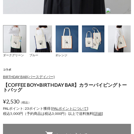
★
ダークグリーン
ブルー
オレンジ
コラボ
BIRTHDAY BAR(バースデイバー)
【COFFEE BOY×BIRTHDAY BAR】カラーパイピングトー
トバッグ
¥
2,530
（税込）
PALポイント: 23
ポイント獲得 [
PALポイントについて
]
税込5,000円（予約商品は税込3,000円）以上で送料無料[
詳細
]