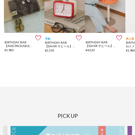



予約
再入荷
BIRTHDAY BAR
BIRTHDAY BAR
BIRTHDAY BAR
BIRT
【AND PACKABLE】フライングモンスター ラグ
【SAHIR サヒール】Side table サイドテーブル
【SAHIR サヒール】Retro grid squareclock レトログリッドスクエアクロック
¥
1,980
¥
4,620
¥
2,530
¥
1,98
PICK UP