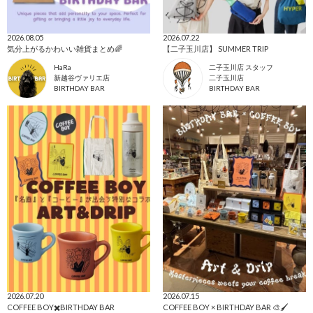
2026.08.05
2026.07.22
気分上がるかわいい雑貨まとめ🌈
【二子玉川店】 SUMMER TRIP
HaRa
二子玉川店 スタッフ
新越谷ヴァリエ店
二子玉川店
BIRTHDAY BAR
BIRTHDAY BAR
2026.07.20
2026.07.15
COFFEE BOY✖️BIRTHDAY BAR
COFFEE BOY × BIRTHDAY BAR 🎨🖌