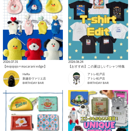
2026.07.31
2026.06.24
【mojojojo × macarani edge】
【おすすめ】この夏ほしいTシャツ特集
HaRa
アトレ松戸店
新越谷ヴァリエ店
アトレ松戸店
BIRTHDAY BAR
BIRTHDAY BAR