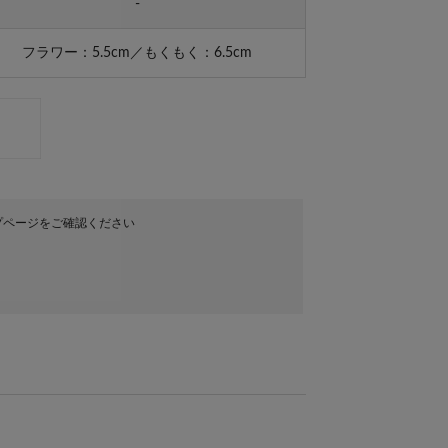
-
フラワー：5.5cm／もくもく：6.5cm
プページをご確認ください