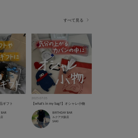
すべて見る
2025.07.05
品ギフト
【what's in my bag?】オシャレ小物
 BAR
BIRTHDAY BAR
阪店
ルクア大阪店
SAKI