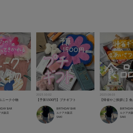
2025.10.02
2025.08.03
ユニーク小物
【予算1500円】プチギフト
【帰省やご挨拶に】食
HDAY BAR
BIRTHDAY BAR
BIRTHDAY
ア大阪店
ルクア大阪店
ルクア大
SAKI
SAKI