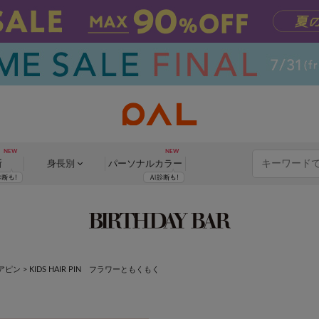
断
身長別
パーソナル
カラー
アピン
>
KIDS HAIR PIN フラワーともくもく