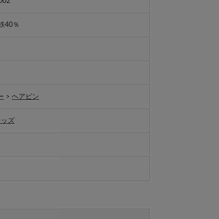
002
鉄40％
ー
>
ヘアピン
キッズ