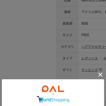
品番
BBG5051152A0
素材
アクリル60％、
原産国
韓国
サイズ
FREE
カテゴリ
ヘアアクセサリ
タイプ
レディース
・
ギフト
ラッピング
可
取り扱い
-
アイテムサイズ