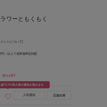
IN フラワーともくもく
ポイントについて
]
00円）以上で送料無料[
詳細
]
30％OFF
と値下げや再入荷の通知が届きます
入荷通知
店舗在庫