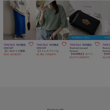
￥1,000クーポン
￥1,



TIME SALE
WEB限定
TIME SALE
WEB限定
TIME SALE
WEB限定
TIME 
DISCOAT
DISCOAT
Remind me and
Remin
【S～XLサイズ展開】ワッフルナロースカート《WEB限定》
【ストレスフリーな着心地◎/24色展開】ワッフル半袖Tシャツ《WEB限定》
forever
foreve
【WEB限定】カードケース付、犬刺繍ウォレット
¥
550
(
87%OFF
)
¥
1,980
(
55%OFF
)
¥
2,079
(
30%OFF
)
¥
1,69