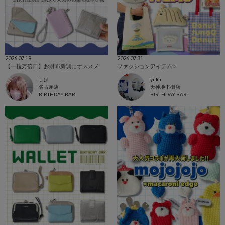
2026.07.19
2026.07.31
【一粒万倍日】お財布新調にオススメ
ファッションアイテム✨
しほ
yuka
名古屋店
天神地下街店
BIRTHDAY BAR
BIRTHDAY BAR