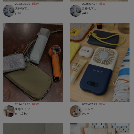
2026.08.01
2026.07.24
NEW
NEW
天神地下街店
天神地下街店
yuka
yuka
2026.07.23
2026.07.22
NEW
NEW
東急ストア三軒茶屋店
アトレヴィ大塚店
mii
158cm
ayu ⑅