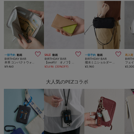



一部予約
動画
SALE
動画
一部予約
動画
再入荷
BIRTHDAY BAR
BIRTHDAY BAR
BIRTHDAY BAR
BIRT
本革 コンパクトウォレット B7サイズ 財布
【onoff// オノフ】本革名刺入れ
撥水ミニショルダー ボトルケースバッグ
¥
9,460
¥
3,696
(
30%OFF
)
¥
3,960
¥
3,30
大人気のPEZコラボ