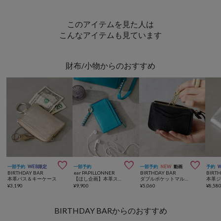
このアイテムを見た人は
こんなアイテムも見ています
財布/小物からのおすすめ



一部予約
WEB限定
一部予約
一部予約
NEW
動画
予約
BIRTHDAY BAR
ear PAPILLONNER
BIRTHDAY BAR
BIRT
本革パス＆キーケース
【ほし企画】本革スタッズフラグメントケース
ダブルポケットマルチケース
¥
3,190
¥
9,900
¥
5,060
¥
8,58
BIRTHDAY BARからのおすすめ