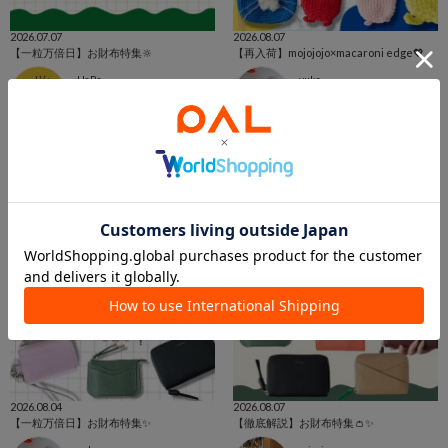
2026.07.07
2026.08.07
【一粒万倍日】お財布特集🔆
【再入荷】mojojojo×macaroni edge💖
HaRa
yuka
アトレ松戸店
天神地下街店
BIRTHDAY BAR
BIRTHDAY BAR
2026.08.04
2026.08.07
【一粒万倍日】お財布特集✨
【徹底解説】お財布特集👛✨