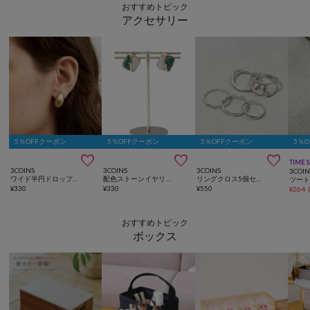
おすすめトピック
アクセサリー
5％OFFクーポン
5％OFFクーポン
5％OFFクーポン
5％



TIME 
3COINS
3COINS
3COINS
3COIN
ワイド半円ドロップメタルイヤリング
配色ストーンイヤリング
リングクロス5個セット
¥
330
¥
330
¥
550
¥
264
おすすめトピック
ボックス