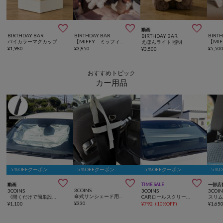



動画
BIRTHDAY BAR
BIRTHDAY BAR
BIRT
BIRTHDAY BAR
バイカラーマグカップ
【MIFFY ミッフィー】x Little Dutch ストローラートイ
えほんライト 照明
¥
1,980
¥
3,850
¥
5,50
¥
3,500
おすすめトピック
カー用品
5％OFFクーポン
5％OFFクーポン
5％OFFクーポン
5％



動画
TIME SALE
一部店
3COINS
3COINS
3COINS
3COIN
傘式サンシェード用収納
《開くだけで簡単設置！》傘式サンシェード
CARロールスクリーンサンシェード
スリ
¥
330
¥
1,100
¥
792
(
10%OFF
)
¥
1,65