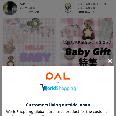
SAKI
エスパル仙台店 スタッフ
ルクア大阪店
エスパル仙台店
BIRTHDAY BAR
BIRTHDAY BAR
2026.07.30
2026.07.28
【ベビーギフト】
Baby Gift特集
千葉ペリエ店 スタッフ
mahiro
千葉ペリエ店
アミュエスト博多店
BIRTHDAY BAR
BIRTHDAY BAR