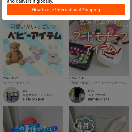
2026.07.26
2026.07.08
ベビーアイテム♡
【気分上がる】フードモチーフアイテム
osg
SAKI
阪急西宮ガーデンズ店
ルクア大阪店
BIRTHDAY BAR
BIRTHDAY BAR