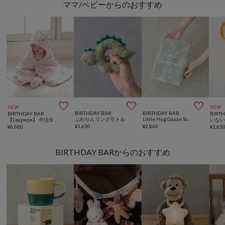
ママ/ベビーからのおすすめ



NEW
NEW
BIRTHDAY BAR
BIRTHDAY BAR
BIRTHDAY BAR
BIRT
ふわりんリングラトル
Little Hug Gauze Towel ベビーガーゼタオル
【Leapepe】 今治タオル フード付バスタオル
いな
¥
1,650
¥
2,860
¥
6,600
¥
1,65
BIRTHDAY BARからのおすすめ