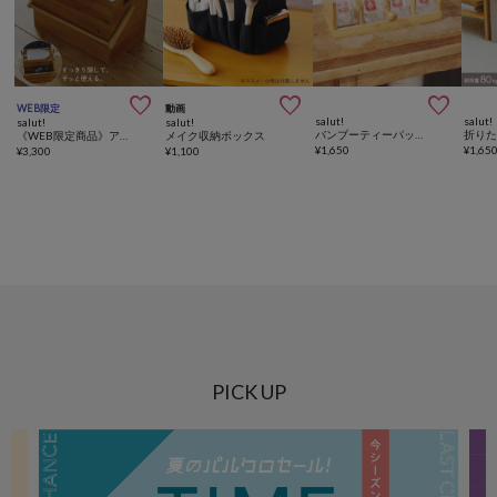



WEB限定
動画
salut!
salut!
salut!
salut!
バンブーティーパック収納ボックス
《WEB限定商品》アイロン収納ボックス
メイク収納ボックス
¥
1,650
¥
1,65
¥
3,300
¥
1,100
PICK UP