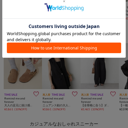



再入荷
TIME SALE
SALE
予約
NEW
SALE
Remind me and
CIAOPANIC
Kastane
DISCO
forever
テックメリージェーンスニーカー
スエードボリュームスリッポン
【大人のワガママを叶える】ボリュームソールスニーカーローファー
¥
7,920
(
20%OFF
)
¥
9,790
¥
1,98
¥
4,455
(
10%OFF
)
Remind me and foreverからのおすすめ



TIME SALE
再入荷
TIME SALE
再入荷
TIME SALE
再入荷
Remind me and
Remind me and
Remind me and
Remin
forever
forever
forever
foreve
大人の足元に抜け感をプラスするスエードサンダル
ニュアンス釦の大人のこなれジレ
【全骨格に合う】ダンボールカーブパンツ
¥
3,861
(
10%OFF
)
¥
3,861
(
10%OFF
)
¥
3,465
(
10%OFF
)
¥
2,09
カジュアルなおしゃれスニーカー