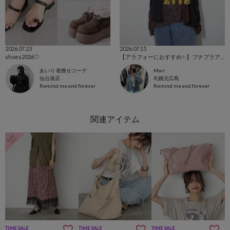
2026.07.23
2026.07.15
shoes2026🤍
【アラフォーにおすすめ✨️】プチプラアイテム！
あいり 着痩せコーデ
Mari
仙台港店
札幌北広島
Remind me and forever
Remind me and forever
TIME SALE
TIME SALE
TIME SALE