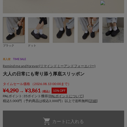
ブラック
ドット
再入荷
TIME SALE
Remind me and forever(リマインドミーアンドフォーエバー)
大人の日常にも寄り添う厚底スリッポン
タイムセール価格 （2026.08.13 00:00まで）
¥
4,290
→
¥
3,861
10％OFF
（税込）
PALポイント:
35
ポイント獲得 [
PALポイントについて
]
税込5,000円（予約商品は税込3,000円）以上で送料無料[
詳細
]