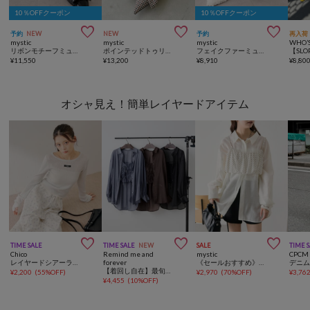
10％OFFクーポン
10％OFFクーポン



予約
NEW
NEW
予約
再入荷
mystic
mystic
mystic
WHO’S
リボンモチーフミュール
ポインテッドトゥリボンミュール
フェイクファーミュール
¥
11,550
¥
13,200
¥
8,910
¥
8,80
オシャ見え！簡単レイヤードアイテム



TIME SALE
TIME SALE
NEW
SALE
TIME 
Chico
Remind me and
mystic
CPCM
レイヤードシアーラメリブニット
forever
《セールおすすめ》【ビスチェとSET販売】シアーシャツビスチェSET
【着回し自在】最旬レイヤードが完成する ビスチェSETシャツ
¥
2,200
(
55%OFF
)
¥
2,970
(
70%OFF
)
¥
3,76
¥
4,455
(
10%OFF
)