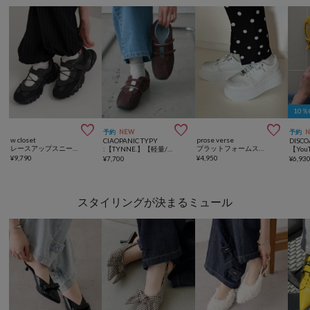
10



予約
NEW
予約
w closet
prose verse
CIAOPANIC TYPY
DISCO
レースアップスニーカー
プラットフォームスニーカー
:【TYNNE.】【軽量/サイズ展開豊富】メリージェーンスニーカー
¥
9,790
¥
4,950
¥
7,700
¥
6,93
スタイリングが決まるミュール