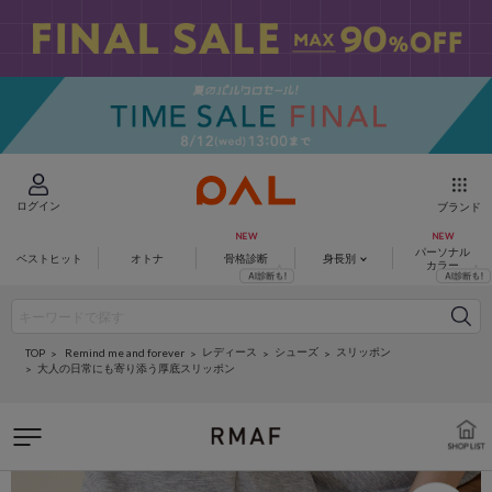
ログイン
ブランド
パーソナル
ベストヒット
オトナ
骨格診断
身長別
カラー
レディース
シューズ
スリッポン
Remind me and forever
TOP
大人の日常にも寄り添う厚底スリッポン