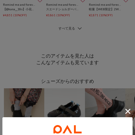
Remind me and forever
Remind me and forever
Remind me and forever
【@kana__18s】小花裾レースロングスカート
スエードショルダーバッグ
軽量【WEB限定】2WAYスエードトートバッグ
¥4,851
(10%OFF)
¥3,861
(10%OFF)
¥2,871
(10%OFF)
このアイテムを見た人は
こんなアイテムも見ています
シューズからのおすすめ