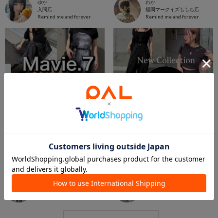
ゆか
わか
入間店
福岡マークイズももち店
Remind me and forever
Remind me and forever
2026.07.02
2026.06.28
【Mavie..7】新作のご紹介🦋
【Mavie..7 New collection】新作はこちらから⟡.·
こま
moe
あみ
酒々井店
Remind me and forever
Remind me and forever