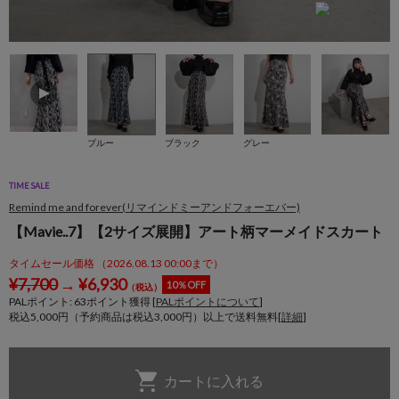
ブルー
ブラック
グレー
TIME SALE
Remind me and forever(リマインドミーアンドフォーエバー)
【Mavie..7】【2サイズ展開】アート柄マーメイドスカート
タイムセール価格 （2026.08.13 00:00まで）
¥
7,700
→
¥
6,930
10％OFF
（税込）
PALポイント:
63
ポイント獲得 [
PALポイントについて
]
税込5,000円（予約商品は税込3,000円）以上で送料無料[
詳細
]