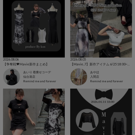
2026.08.06
2026.08.05
【争奪戦🖤Mavie新作まとめ】
【Mavie..7】新作アイテム 6/25 18:00~予約スタート❕
あいり 着痩せコーデ
あやほ
仙台港店
入間店
Remind me and forever
Remind me and forever