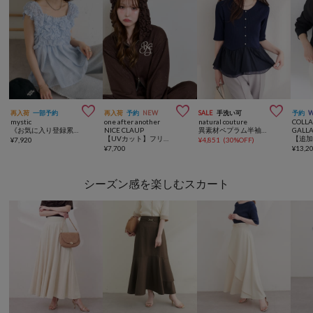



再入荷
一部予約
再入荷
予約
NEW
SALE
手洗い可
予約
mystic
one after another
natural couture
COLL
《お気に入り登録累計3万越え》【7色展開/新色追加】ふわふわシャーリングチュニック
NICE CLAUP
異素材ペプラム半袖ニット
GALL
【UVカット】フリルフードキラキラショートパーカー/セットアップ可能
¥
7,920
¥
4,851
(
30%OFF
)
¥
7,700
¥
13,2
シーズン感を楽しむスカート