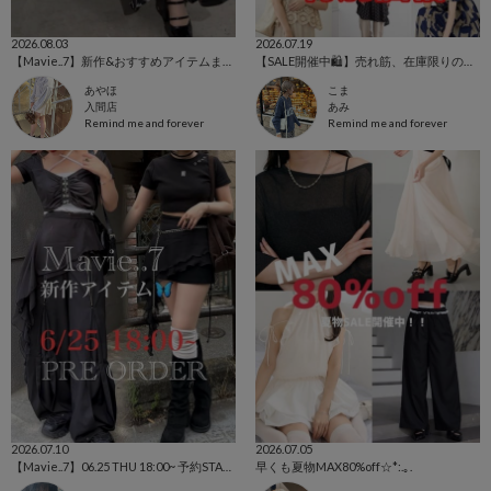
2026.08.03
2026.07.19
【Mavie..7】新作&おすすめアイテムまとめ
【SALE開催中🛍️】売れ筋、在庫限りの特価中‼️
あやほ
こま
入間店
あみ
Remind me and forever
Remind me and forever
2026.07.10
2026.07.05
【Mavie..7】06.25 THU 18:00~ 予約START🖤⛓️
早くも夏物MAX80%off☆*:.｡.