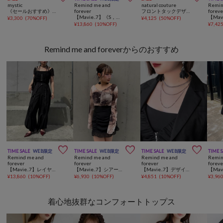
mystic
Remind me and
natural couture
Remin
《セールおすすめ》【4色展開/さらっと軽い素材◎】シャーリングワンピース
forever
フロントタックデザインフレアワンピース
foreve
【Mavie..7】《S，Mサイズ展開》サイドレースUPジャンスカ
¥
3,300
(
70%OFF
)
¥
4,125
(
50%OFF
)
¥
13,860
(
10%OFF
)
¥
7,42
Remind me and foreverからのおすすめ



TIME SALE
WEB限定
TIME SALE
WEB限定
TIME SALE
WEB限定
TIME 
Remind me and
Remind me and
Remind me and
Remin
forever
forever
forever
foreve
【Mavie..7】レイヤードスカートSETタック入りデザインパンツ
【Mavie..7】シアーショートカーディガン
【Mavie..7】デザインチェーン3連ネックレス
¥
13,860
(
10%OFF
)
¥
6,930
(
10%OFF
)
¥
4,851
(
10%OFF
)
¥
3,96
着心地抜群なコンフォートトップス