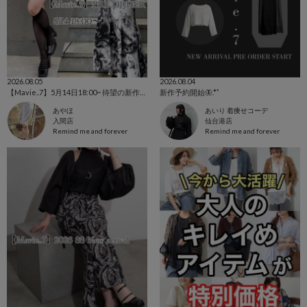
2026.08.05
2026.08.04
【Mavie..7】5月14日18:00~ 待望の新作アイテムご紹介✨
新作予約開始🦋.*˚
あやほ
あいり 着痩せコーデ
入間店
仙台港店
Remind me and forever
Remind me and forever