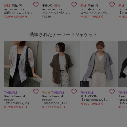



SALE
手洗い可
手洗い可
NEW
SALE
手洗い可
SALE
natural couture
natural couture
natural couture
natura
綿麻ハイウエストサーキュラースカート
ビットベルト付きマーメイドスカート
ゴールドバックル付きラップフレアスカート
¥
2,970
(
50%OFF
)
¥
7,590
¥
4,554
(
40%OFF
)
¥
4,40
洗練されたテーラードジャケット



TIME SALE
再入荷
TIME SALE
TIME SALE
TIME 
Remind me and
Remind me and
PUAL CE CIN
Remin
forever
forever
【＠noricorico102】ハーフスリーブダブルデザインテーラードジャケット
foreve
【大人の着映えアイテム】シアーハーフスリーブテーラージャケット
【着る方が涼しい！？】シアータッチメッシュWテーラージャケット
¥
6,600
(
50%OFF
)
¥
3,960
(
20%OFF
)
¥
5,142
(
15%OFF
)
¥
12,8