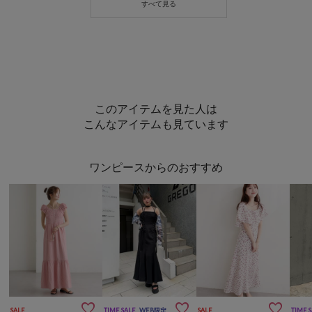
このアイテムを見た人は
こんなアイテムも見ています
ワンピースからのおすすめ



SALE
TIME SALE
WEB限定
SALE
TIME 