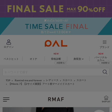
ログイン
ブランド
パーソナル
ベストヒット
オトナ
骨格診断
身長別
カラー
レディース
スカート
スカート
Remind me and forever
TOP
【Mavie..7】【2サイズ展開】アート柄マーメイドスカート