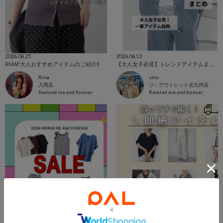
2026.06.25
2026.06.13
RMAF大人おすすめアイテムのご紹介‼️
【大人女子必見】トレンドアイテムまとめ✨着回し力抜群、一軍アイテム勢揃い🔥
𝘙𝘪𝘯𝘢
shio
入間店
ジ・アウトレット北九州店
Remind me and forever
Remind me and forever