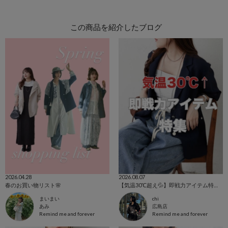
この商品を紹介したブログ
2026.04.28
2026.08.07
春のお買い物リスト🌸
【気温30℃超え💦】即戦力アイテム特集！
まいまい
chi
あみ
広島店
Remind me and forever
Remind me and forever