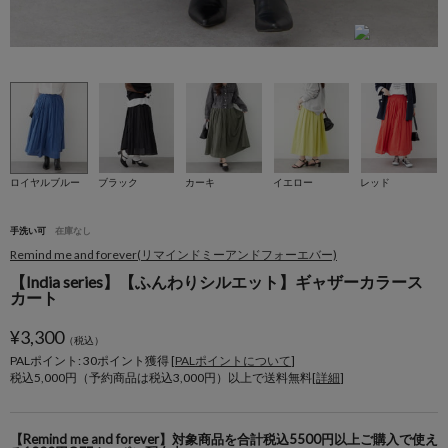
ロイヤルブルー
ブラック
カーキ
イエロー
レッド
手洗い可
在庫なし
Remind me and forever(リマインドミーアンドフォーエバー)
【India series】【ふんわりシルエット】ギャザーカラース
カート
¥
3,300
（税込）
PALポイント: 30
ポイント獲得 [
PALポイントについて
]
税込5,000円（予約商品は税込3,000円）以上で送料無料[
詳細
]
【Remind me and forever】対象商品を合計税込5500円以上ご購入で使え