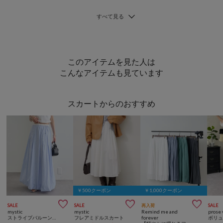
このアイテムを見た人は
こんなアイテムも見ています
スカートからのおすすめ
￥500クーポン
￥1,000クーポン



SALE
SALE
再入荷
SALE
mystic
mystic
Remind me and
prose 
ストライプバルーンスカート
フレアミドルスカート
forever