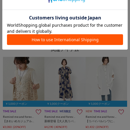
2026.05.24
2026.05.22
【SALE】新作お得にGET‼️
買ってすぐ届く！即納アイテムご紹介♪
あいり 着痩せコーデ
本部
仙台港店
本部
Remind me and forever
Remind me and forever
￥1,000クーポン
￥1,000クーポン
￥1,000クーポン
TIME SALE
TIME SALE
WEB限定
NEW
TIME SALE
Remind me and forever
Remind me and forever
Remind me and forever
【きれいめカジュアルセットアイテム】かぎ針ベスト&Tシャツ
新柄登場【大人気リバイバル / 体型カバーにも◎】アソート柄ティアードワンピース
【リバイバル/シワになりにくい！】ドルマンBIGシャツ
¥3,080
(20%OFF)
¥4,290
(40%OFF)
¥3,432
(20%OFF)