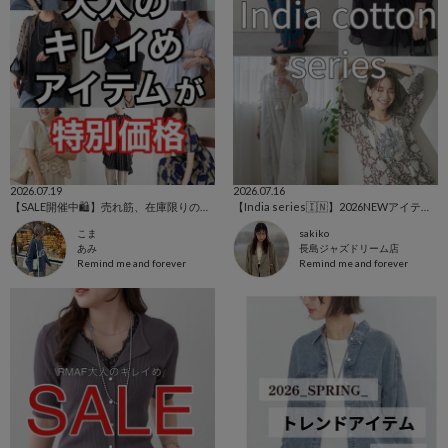
2026.07.19
2026.07.16
【SALE開催中🛍️】売れ筋、在庫限りの特価中‼️
【India series🇮🇳】2026NEWアイテム！
こま
sakiko
あみ
長島ジャズドリーム店
Remind me and forever
Remind me and forever