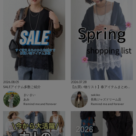
2026.08.05
2026.07.28
SALEアイテム多数ご紹介
【お買い物リスト】春アイテムまとめ🌸✨
まいまい
sakiko
あみ
長島ジャズドリーム店
Remind me and forever
Remind me and forever