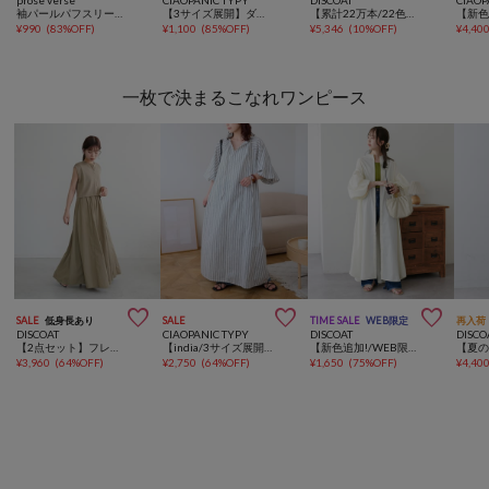
袖パールパフスリーブスウェット
【3サイズ展開】ダブルウエストワイドイージースラックス
【累計22万本/22色展開/7サイズ】－3kg見え！とろみイージーパンツ≪メンズサイズあり≫
¥
990
(
83%OFF
)
¥
1,100
(
85%OFF
)
¥
5,346
(
10%OFF
)
¥
4,40
一枚で決まるこなれワンピース



SALE
低身長あり
SALE
TIME SALE
WEB限定
再入荷
DISCOAT
CIAOPANIC TYPY
DISCOAT
DISCO
【2点セット】フレンチカーディガン×ノースリワンピース
【india/3サイズ展開】綿麻ボリュームスリーブワンピース
【新色追加!/WEB限定】スタンドカラー袖ボリュームワンピース
¥
3,960
(
64%OFF
)
¥
2,750
(
64%OFF
)
¥
1,650
(
75%OFF
)
¥
4,40