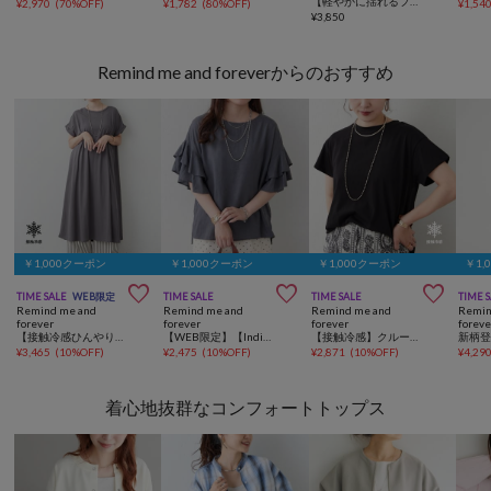
【軽やかに揺れるフレアシルエット】ウエストフリルギャザースカート
¥
2,970
(
70%OFF
)
¥
1,782
(
80%OFF
)
¥
1,54
¥
3,850
Remind me and foreverからのおすすめ
￥1,000クーポン
￥1,000クーポン
￥1,000クーポン
￥1,



TIME SALE
WEB限定
TIME SALE
TIME SALE
TIME 
Remind me and
Remind me and
Remind me and
Remin
forever
forever
forever
foreve
【接触冷感ひんやりタッチ】カノコAラインワンピース
【WEB限定】【India Series】袖フリルブラウス
【接触冷感】クルーネックT
¥
3,465
(
10%OFF
)
¥
2,475
(
10%OFF
)
¥
2,871
(
10%OFF
)
¥
4,29
着心地抜群なコンフォートトップス