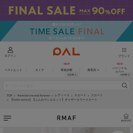
ログイン
ブランド
パーソナル
ベストヒット
オトナ
骨格診断
身長別
カラー
レディース
スカート
スカート
Remind me and forever
TOP
【India series】【ふんわりシルエット】ギャザーカラースカート