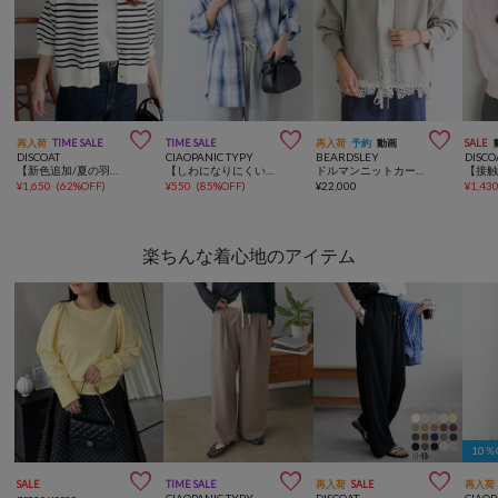



再入荷
TIME SALE
TIME SALE
再入荷
予約
動画
SALE
DISCOAT
CIAOPANIC TYPY
BEARDSLEY
DISCO
【新色追加/夏の羽織に♪】ライトスポンディッシュ半袖カーディガン《WEB限定》
【しわになりにくい】ボリュームスリーブバンドカラーシャツ/ストライプ/チェック
ドルマンニットカーディガン【セットアップ】
¥
1,650
(
62%OFF
)
¥
550
(
85%OFF
)
¥
22,000
¥
1,43
楽ちんな着心地のアイテム
10



SALE
TIME SALE
再入荷
SALE
再入荷
prose verse
CIAOPANIC TYPY
DISCOAT
CIAOP