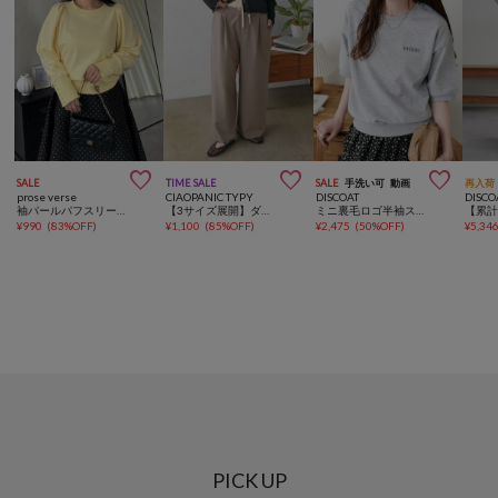



SALE
TIME SALE
SALE
手洗い可
動画
再入荷
prose verse
CIAOPANIC TYPY
DISCOAT
DISCO
袖パールパフスリーブスウェット
【3サイズ展開】ダブルウエストワイドイージースラックス
ミニ裏毛ロゴ半袖スウェット
¥
990
(
83%OFF
)
¥
1,100
(
85%OFF
)
¥
2,475
(
50%OFF
)
¥
5,34
PICK UP