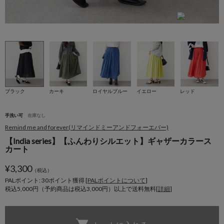
m
ブラック
カーキ
ロイヤルブルー
イエロー
レッド
手洗い可
在庫なし
Remind me and forever(リマインドミーアンドフォーエバー)
【India series】【ふんわりシルエット】ギャザーカラース
カート
¥
3,300
（税込）
PALポイント: 30
ポイント獲得 [
PALポイントについて
]
税込5,000円（予約商品は税込3,000円）以上で送料無料[
詳細
]