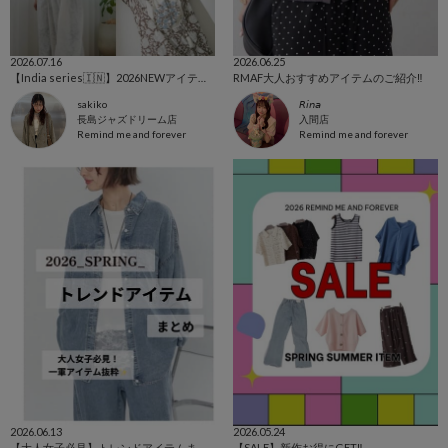
2026.07.16
2026.06.25
【India series🇮🇳】2026NEWアイテム！
RMAF大人おすすめアイテムのご紹介‼️
sakiko
𝘙𝘪𝘯𝘢
長島ジャズドリーム店
入間店
Remind me and forever
Remind me and forever
2026.06.13
2026.05.24
【大人女子必見】トレンドアイテムまとめ✨着回し力抜群、一軍アイテム勢揃い🔥
【SALE】新作お得にGET‼️