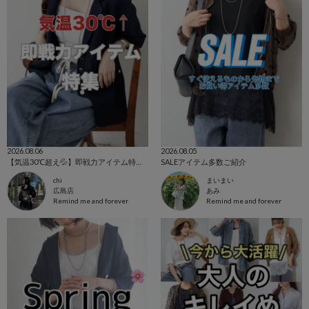
2026.08.06
2026.08.05
【気温30℃超え💦】即戦力アイテム特集！
SALEアイテム多数ご紹介
chi
まいまい
広島店
あみ
Remind me and forever
Remind me and forever