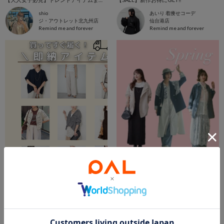
shio
あいり 着痩せコーデ
ジ・アウトレット北九州店
仙台港店
Remind me and forever
Remind me and forever
2026.05.22
2026.04.28
買ってすぐ届く！即納アイテムご紹介♪
春のお買い物リスト🌸
本部
まいまい
本部
あみ
Remind me and forever
Remind me and forever