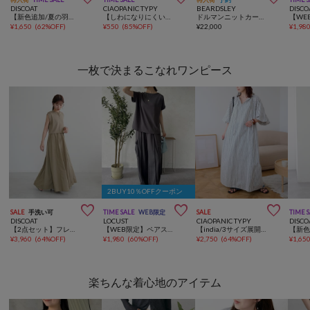
DISCOAT
CIAOPANIC TYPY
BEARDSLEY
DISCO
【新色追加/夏の羽織に♪】ライトスポンディッシュ半袖カーディガン《WEB限定》
【しわになりにくい】ボリュームスリーブバンドカラーシャツ/ストライプ/チェック
ドルマンニットカーディガン【セットアップ】
¥
1,650
(
62%OFF
)
¥
550
(
85%OFF
)
¥
22,000
¥
1,98
一枚で決まるこなれワンピース
2BUY10％OFFクーポン



SALE
手洗い可
TIME SALE
WEB限定
SALE
TIME 
DISCOAT
LOCUST
CIAOPANIC TYPY
DISCO
【2点セット】フレンチカーディガン×ノースリワンピース
【WEB限定】ペアスキンカーゴパンツSETUP
【india/3サイズ展開】綿麻ボリュームスリーブワンピース
¥
3,960
(
64%OFF
)
¥
1,980
(
60%OFF
)
¥
2,750
(
64%OFF
)
¥
1,65
楽ちんな着心地のアイテム