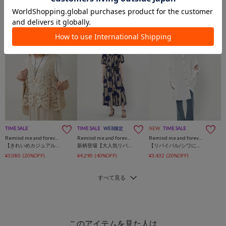
TIME SALE
TIME SALE
WEB限定
NEW
TIME SALE
Remind me and forever
Remind me and forever
Remind me and forever
【きれいめカジュアルセットアイテム】かぎ針ベスト&Tシャツ
新柄登場【大人気リバイバル / 体型カバーにも◎】アソート柄ティアードワンピース
【リバイバル/シワになりにくい！】ドルマンBIGシャツ
¥3,080
(20%OFF)
¥4,290
(40%OFF)
¥3,432
(20%OFF)
このアイテムを見た人は