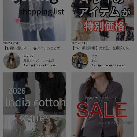
2026.07.28
2026.07.19
【お買い物リスト】春アイテムまとめ🌸✨
【SALE開催中🛍️】売れ筋、在庫限りの特価中‼️
sakiko
こま
長島ジャズドリーム店
あみ
Remind me and forever
Remind me and forever