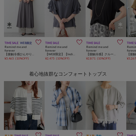



TIME SALE
WEB限定
TIME SALE
TIME SALE
TIME 
Remind me and
Remind me and
Remind me and
Remin
forever
forever
forever
foreve
【接触冷感ひんやりタッチ】カノコAラインワンピース
【WEB限定】【India Series】袖フリルブラウス
【接触冷感】クルーネックT
¥
3,465
(
10%OFF
)
¥
2,475
(
10%OFF
)
¥
2,871
(
10%OFF
)
¥
3,26
着心地抜群なコンフォートトップス



再入荷
TIME SALE
TIME SALE
再入荷
予約
TIME 