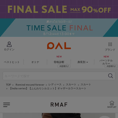
ログイン
ブランド
パーソナル
ベストヒット
オトナ
骨格診断
身長別
カラー
レディース
スカート
スカート
Remind me and forever
TOP
【India series】【ふんわりシルエット】ギャザーカラースカート