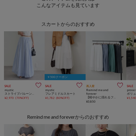
こんなアイテムも見ています
スカートからのおすすめ
￥500クーポン



SALE
SALE
再入荷
SALE
mystic
mystic
Remind me and
prose 
ストライプバルーンスカート
フレアミドルスカート
forever
【軽やかに揺れるフレアシルエット】ウエストフリルギャザースカート
¥
2,970
(
70%OFF
)
¥
1,782
(
80%OFF
)
¥
1,54
¥
3,850
Remind me and foreverからのおすすめ