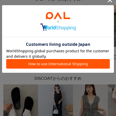
￥1,000クーポン



SALE
SALE
SALE
動画
DISCOAT
DOUDOU
Kastane
Lattic
【S～XLサイズ展開】コンフォートバレエシューズ
ラウンドフラットパンプス
アソートバレエシューズ
¥
1,782
(
70%OFF
)
¥
4,950
(
50%OFF
)
¥
6,600
(
14%OFF
)
¥
880
DISCOATからのおすすめ