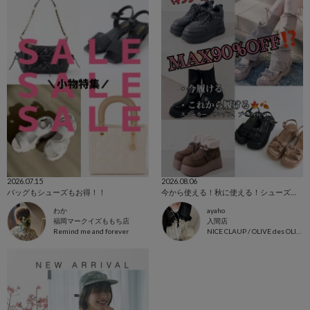
2026.07.15
2026.08.06
バッグもシューズもお得！！
今から使える！秋に使える！シューズ特集✨️
わか
ayaho
福岡マークイズももち店
入間店
Remind me and forever
NICE CLAUP / OLIVE des OLIVE OUTLET