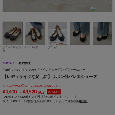
ブラック系その
レオパード
ブラック
他
TIME SALE
一部店舗限定
Remind me and forever(リマインドミーアンドフォーエバー)
【レディライクな足元に】リボン付バレエシューズ
タイムセール価格 （2026.08.13 00:00まで）
¥
4,400
→
¥
3,520
20％OFF
（税込）
PALポイント:
32
ポイント獲得 [
PALポイントについて
]
税込5,000円（予約商品は税込3,000円）以上で送料無料[
詳細
]