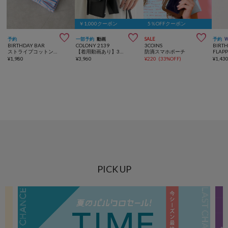
￥1,000クーポン
5％OFFクーポン



予約
一部予約
動画
SALE
予約
BIRTHDAY BAR
COLONY 2139
3COINS
BIRT
ストライプコットンポーチM
【着用動画あり】3連ショルダーバッグ/スマホショルダー/スマホポーチ
防滴スマホポーチ
¥
1,980
¥
3,960
¥
220
(
33%OFF
)
¥
1,43
PICK UP