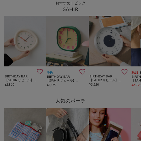
おすすめトピック
SAHIR



予約
SALE
BIRTHDAY BAR
BIRTHDAY BAR
BIRTHDAY BAR
BIRT
【SAHIR サヒール】Silent Sweep Wall Clocks
【SAHIR サヒール】Aluminum wall clock
【SAHIR サヒール】Square Wallclock スクエア掛け時計
¥
2,860
¥
3,520
¥
3,190
¥
2,09
人気のポーチ