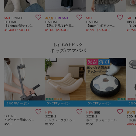



SALE
UNISEX
再入荷
TIME SALE
SALE
SALE
DISCOAT
DISCOAT
DISCOAT
DISCO
【Enlude/新サイズ追加！】スエードローファーミュール
【夏の定番/11色展開】ジャガードヨウリュウワンピース《WEB限定》
【umm.】柄アソートギャザーリボンノースリーブ
¥
1,980
(
77%OFF
)
¥
4,400
(
20%OFF
)
¥
1,980
(
70%OFF
)
¥
2,97
おすすめトピック
キッズ/ママパパ
5％OFFクーポン
5％OFFクーポン
5％OFFクーポン
5％



NEW
NEW
動画
再入荷
3COINS
3COINS
3COINS
3COIN
ベビーカー用傘スタンド
インフレータブルシーソーチェア
ホバーサッカーボール
¥
550
¥
3,300
¥
660
¥
880