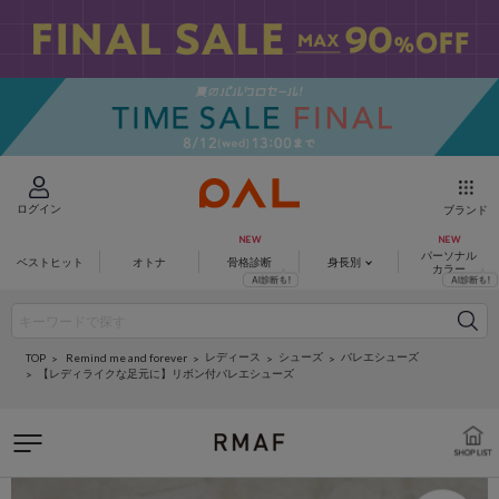
ログイン
ブランド
パーソナル
ベストヒット
オトナ
骨格診断
身長別
カラー
レディース
シューズ
バレエシューズ
Remind me and forever
TOP
【レディライクな足元に】リボン付バレエシューズ