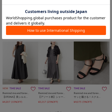
NEW
TIME SALE
TIME SALE
TIME SALE
Remind me and forever
Remind me and forever
Remind me and forever
【OTONA】美シルエットノースリバルーンワンピース
【アソート柄】シャーリングキャミワンピース
サッと履ける！スクエアトゥストラップサンダル
¥4,207
(15%OFF)
¥3,217
(25%OFF)
¥4,075
(5%OFF)