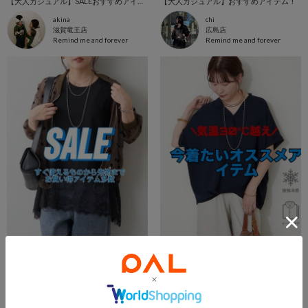
【大人カジュアル】SALEおすすめアイテム！
【大人カジュアル】おすすめアイテム！
akina
chi
滋賀竜王店
広島店
Remind me and forever
Remind me and forever
2026.08.05
2026.08.05
SALEアイテム多数ご紹介
【気温30℃越え】今から来たい夏のオススメアイテム
まいまい
のん
あみ
滋賀竜王店
Remind me and forever
Remind me and forever