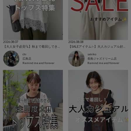
2026.08.07
2026.08.08
【大人女子必見🔍】秋まで着回しできるトップス特集
【SALEアイテム✨】大人カジュアル好きさんにオススメSALEアイテム
chi
sakiko
広島店
長島ジャズドリーム店
Remind me and forever
Remind me and forever