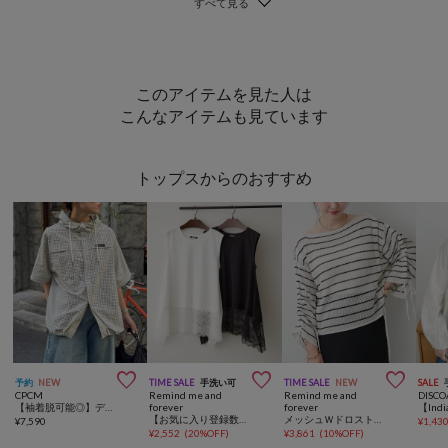
このアイテムを見た人は
こんなアイテムも見ています
トップスからのおすすめ



予約
NEW
TIME SALE
手洗い可
TIME SALE
NEW
SALE
CPCM
Remind me and
Remind me and
DISCO
【袖着脱可能◎】デタッチャブルフードシャツ
forever
forever
【お気に入り登録数1万突破！】【プチプラ/即着映え！】裾レースノースリプルオーバー
メッシュＷドロストプルオーバー
¥
7,590
¥
1,43
¥
2,552
(
20%OFF
)
¥
3,861
(
10%OFF
)