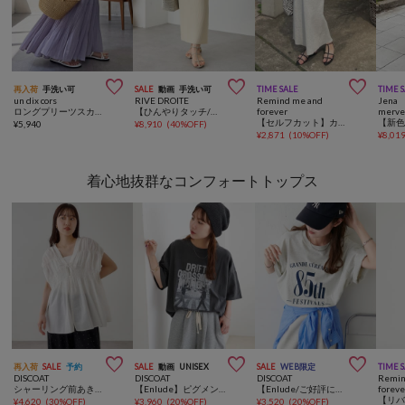



再入荷
手洗い可
SALE
動画
手洗い可
TIME SALE
TIME 
un dix cors
RIVE DROITE
Remind me and
Jena 
ロングプリーツスカート
【ひんやりタッチ/セットアップ可】レーヨン混リブタイトスカート
forever
merve
【セルフカット】カラーリブナロースカート
¥
5,940
¥
8,910
(
40%OFF
)
¥
2,871
(
10%OFF
)
¥
8,01
着心地抜群なコンフォートトップス



再入荷
SALE
予約
SALE
動画
UNISEX
SALE
WEB限定
TIME 
DISCOAT
DISCOAT
DISCOAT
Remin
シャーリング前あきフレンチブラウス
【Enlude】ピグメントアソートバンドTシャツ《ユニセックス》
【Enlude/ご好評につき新色追加！】アソート縦長ナンバーロゴTシャツ《ユニセックス》
foreve
¥
4,620
(
30%OFF
)
¥
3,960
(
20%OFF
)
¥
3,520
(
20%OFF
)