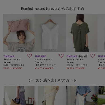
Remind me and foreverからのおすすめ



TIME SALE
TIME SALE
TIME SALE
手洗い可
TIME 
Remind me and
Remind me and
Remind me and
Remin
forever
forever
forever
foreve
軽量【WEB限定】2WAYスエードトートバッグ
【春夏マストアイテム】テレコＶレースタンク
後ろレースアップチュニックブラウス
¥
2,871
(
10%OFF
)
¥
2,475
(
10%OFF
)
¥
1,925
(
50%OFF
)
¥
2,55
シーズン感を楽しむスカート