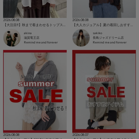
2026.08.08
2026.08.08
【大注目‼︎】秋まで着まわせるトップス特集
【大人カジュアル】夏の着回しおすすめ🌞✨
akina
sakiko
滋賀竜王店
長島ジャズドリーム店
Remind me and forever
Remind me and forever
2026.08.08
2026.08.07