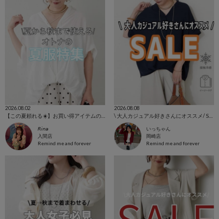
2026.08.02
2026.08.08
【この夏頼れる☀️】お買い得アイテムのご紹介🛒
\ 大人カジュアル好きさんにオススメ/ SALE‼️
𝘙𝘪𝘯𝘢
いっちゃん
入間店
岡崎店
Remind me and forever
Remind me and forever