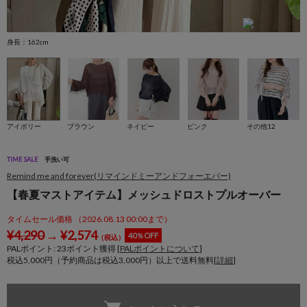
身長：162cm
身
アイボリー
ブラウン
ネイビー
ピンク
その他12
TIME SALE
手洗い可
Remind me and forever(リマインドミーアンドフォーエバー)
【春夏マストアイテム】メッシュドロストプルオーバー
タイムセール価格 （2026.08.13 00:00まで）
¥
4,290
→
¥
2,574
40％OFF
（税込）
PALポイント:
23
ポイント獲得 [
PALポイントについて
]
税込5,000円（予約商品は税込3,000円）以上で送料無料[
詳細
]