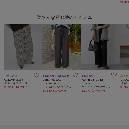
¥
3,43
楽ちんな着心地のアイテム



TIME SALE
TIME SALE
WEB限定
TIME SALE
再入荷
COLONY 2139
Jena espace
Remind me and
DISCO
ストライプイージーパンツ
merveilleux
forever
〈7/22インスタライブご紹介アイテム〉【SNSで話題】【高レビュー多数！ベストセラー】【2サイズ展開】トロミイージーパンツ
らくちんイージープリーツパンツ
¥
3,861
(
10%OFF
)
¥
5,34
¥
8,910
(
10%OFF
)
¥
2,090
(
34%OFF
)