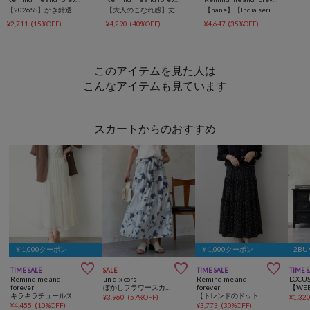
【2026SS】かぎ針透かし編みカーディガン
【大人のこなれ感】丈が選べる！アソートデニムジャケット
【nane】【India series】パッチワークレースブラウス
¥2,711
(15%OFF)
¥4,290
(40%OFF)
¥4,647
(35%OFF)
このアイテムを見た人は
こんなアイテムも見ています
スカートからのおすすめ
￥1,000クーポン
￥1,000クーポン
2BU



TIME SALE
SALE
TIME SALE
TIME 
Remind me and
un dix cors
Remind me and
LOCU
forever
ぼかしフラワースカート
forever
キラキラチュールスカート
【トレンドのドット柄】ティアードプリーツスカート
¥
3,960
(
57%OFF
)
¥
1,32
¥
4,455
(
10%OFF
)
¥
3,773
(
30%OFF
)