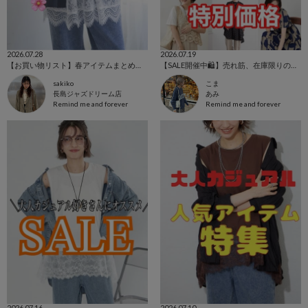
2026.07.28
2026.07.19
【お買い物リスト】春アイテムまとめ🌸✨
【SALE開催中🛍️】売れ筋、在庫限りの特価中‼️
sakiko
こま
長島ジャズドリーム店
あみ
Remind me and forever
Remind me and forever
2026.07.16
2026.07.10