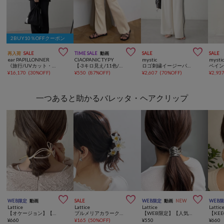
2BUY10％OFFクーポン



再入荷
SALE
TIME SALE
動画
SALE
SALE
ear PAPILLONNER
CIAOPANIC TYPY
mystic
mysti
《旅行/UVカット・速乾/リラックス》トラベル3点セット【SUM1 STYLE(スミスタイル)】
【-3キロ見え/11色/低身長・高身長対応】すっきりシルエットリブパンツ
ロゴ刺繍イージーパンツ
¥
16,170
(
30%OFF
)
¥
550
(
87%OFF
)
¥
2,607
(
70%OFF
)
¥
2,93
一つあると助かるバレッタ・ヘアクリップ



WEB限定
動画
SALE
WEB限定
動画
NEW
WEB
Lattice
Lattice
Lattice
Lattic
【オケージョン】【WEB限定/人気の為再入荷】パールリボンバレッタ
プルメリアカラークリップ
【WEB限定】【人気の為再入荷】メタルテールクリップ
¥
660
¥
165
(
50%OFF
)
¥
550
¥
660