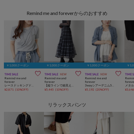
Remind me and foreverからのおすすめ
￥1,000クーポン
￥1,000クーポン
￥1,000クーポン
￥1,



TIME SALE
TIME SALE
NEW
TIME SALE
NEW
TIME 
Remind me and
Remind me and
Remind me and
Remin
forever
forever
forever
foreve
レースドッキングドレープT
【縦ラインで細見え】品よく纏う大人のプリーツチュールスカート
3wayシアーデニム5分袖シャツ
¥
2,871
(
10%OFF
)
¥
5,445
(
10%OFF
)
¥
5,192
(
20%OFF
)
¥
3,64
リラックスパンツ