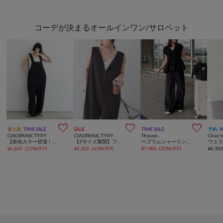
コーデが決まるオールインワン/サロペット



再入荷
TIME SALE
SALE
TIME SALE
予約
CIAOPANIC TYPY
CIAOPANIC TYPY
Thevon.
Chez t
【新色カラー登場！】肩ドロストギャザーポンチサロペット
【3サイズ展開】フロントZIP裾ドロストオールインワン
ペプラムシャーリングノースリセットアップ
¥
6,600
(
25%OFF
)
¥
3,300
(
62%OFF
)
¥
7,480
(
20%OFF
)
¥
6,93