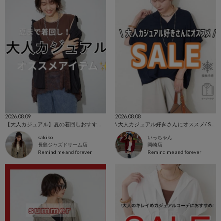
2026.08.09
2026.08.08
【大人カジュアル】夏の着回しおすすめ🌞✨
\ 大人カジュアル好きさんにオススメ/ SALE‼️
sakiko
いっちゃん
長島ジャズドリーム店
岡崎店
Remind me and forever
Remind me and forever