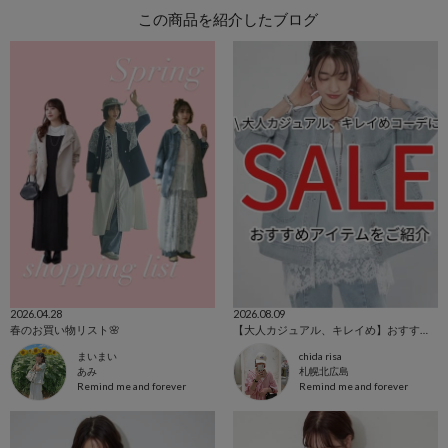
この商品を紹介したブログ
2026.04.28
2026.08.09
春のお買い物リスト🌸
【大人カジュアル、キレイめ】おすすめアイテム集めました♪
まいまい
chida risa
あみ
札幌北広島
Remind me and forever
Remind me and forever