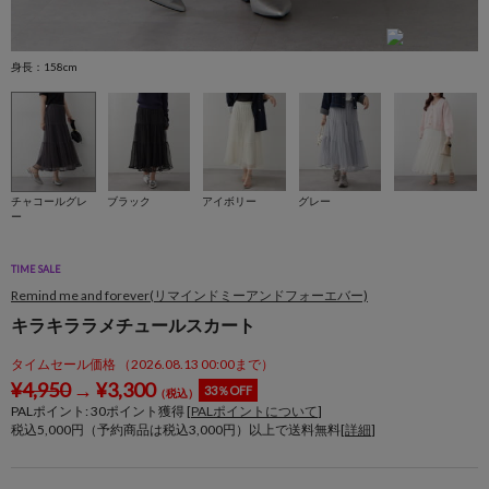
身長：158cm
身
チャコールグレ
ブラック
アイボリー
グレー
ー
TIME SALE
Remind me and forever(リマインドミーアンドフォーエバー)
キラキララメチュールスカート
タイムセール価格 （2026.08.13 00:00まで）
¥
4,950
→
¥
3,300
33％OFF
（税込）
PALポイント:
30
ポイント獲得 [
PALポイントについて
]
税込5,000円（予約商品は税込3,000円）以上で送料無料[
詳細
]