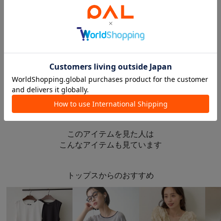
2025.10.28
2025.10.26
秋の人気トップス30選‼️
【10/28(火)まで！】パルクロウィークおすすめセールアイテム
あいり 着痩せコーデ
あやねん
仙台港店
入間店
Remind me and forever
Remind me and forever
このアイテムを見た人は
こんなアイテムも見ています
トップスからのおすすめ