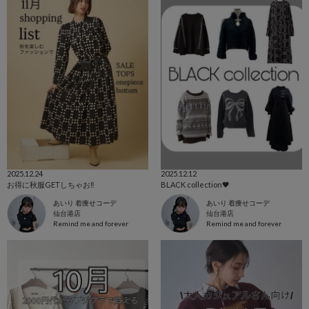
2025.12.24
2025.12.12
お得に秋服GETしちゃお‼️
BLACK collection🖤
あいり 着痩せコーデ
あいり 着痩せコーデ
仙台港店
仙台港店
Remind me and forever
Remind me and forever