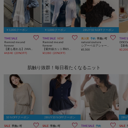
￥1,000クーポン
￥1,000クーポン
2BUY10％OFFクーポン



TIME SALE
TIME SALE
NEW
再入荷
予約
手洗い可
TIME 
Remind me and
Remind me and
natural couture
DISCO
forever
forever
シアーベロアシャーリングTOPS
【夏も着れる】2WAYシアーデニムシャツ
【紫外線カット率85%!!】アソートシアーZIPパーカー
¥
5,500
¥
2,20
¥
4,840
(
20%OFF
)
¥
3,080
(
20%OFF
)
肌触り抜群！毎日着たくなるニット
10％OFFクーポン
2BUY10％OFFクーポン
2BU



SALE
手洗い可
SALE
手洗い可
TIME SALE
予約
SALE