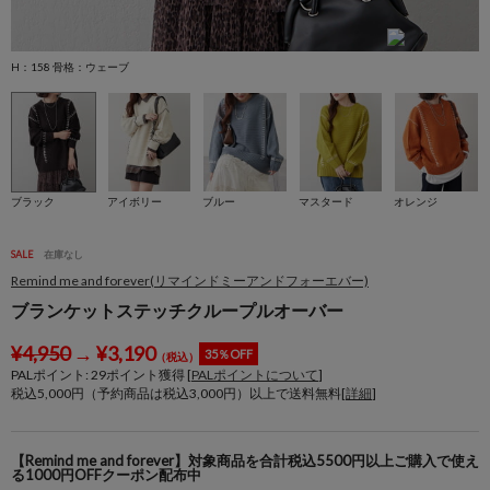
H：158 骨格：ウェーブ
H
ブラック
アイボリー
ブルー
マスタード
オレンジ
SALE
在庫なし
Remind me and forever(リマインドミーアンドフォーエバー)
ブランケットステッチクループルオーバー
¥
4,950
→
¥
3,190
35％OFF
（税込）
PALポイント:
29
ポイント獲得 [
PALポイントについて
]
税込5,000円（予約商品は税込3,000円）以上で送料無料[
詳細
]
【Remind me and forever】対象商品を合計税込5500円以上ご購入で使え
る1000円OFFクーポン配布中