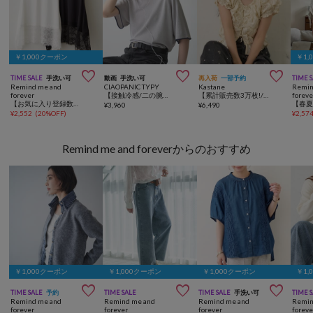
￥1,000クーポン
￥1,



TIME SALE
手洗い可
動画
手洗い可
再入荷
一部予約
TIME 
Remind me and
CIAOPANIC TYPY
Kastane
Remin
forever
【接触冷感/二の腕カバーも叶う◎】配色ラグラン半袖ニットTee
【累計販売数3万枚!/着痩せ◎】クシュクシュブラウス
foreve
【お気に入り登録数1万突破！】【プチプラ/即着映え！】裾レースノースリプルオーバー
¥
3,960
¥
6,490
¥
2,552
(
20%OFF
)
¥
2,57
Remind me and foreverからのおすすめ
￥1,000クーポン
￥1,000クーポン
￥1,000クーポン
￥1,



TIME SALE
予約
TIME SALE
TIME SALE
手洗い可
TIME 
Remind me and
Remind me and
Remind me and
Remin
forever
forever
forever
foreve