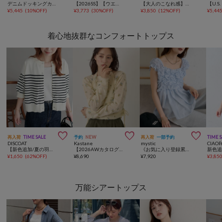
デニムドッキングカーディガン
【2026SS】【ウエスト調節＆セルフカット可能】リメイクライクデニムワイドパンツ
【大人のこなれ感】シルエッティスモッキング デニム刺繍シャツ
¥
5,445
(
10%OFF
)
¥
3,773
(
30%OFF
)
¥
3,850
(
12%OFF
)
¥
5,44
着心地抜群なコンフォートトップス



再入荷
TIME SALE
予約
NEW
再入荷
一部予約
TIME 
DISCOAT
Kastane
mystic
CIAOP
【新色追加/夏の羽織に♪】ライトスポンディッシュ半袖カーディガン《WEB限定》
【2026AWカタログ/花柄&無地】モヘアフラワーアンサンブルニット
《お気に入り登録累計3万越え》【7色展開/新色追加】ふわふわシャーリングチュニック
¥
1,650
(
62%OFF
)
¥
8,690
¥
7,920
¥
3,85
万能シアートップス