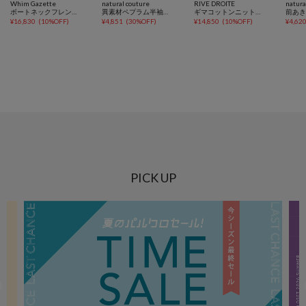
Whim Gazette
natural couture
RIVE DROITE
natura
ボートネックフレンチスリーブプルオーバー
異素材ペプラム半袖ニット
ギマコットンニットベスト
前あ
¥
16,830
(
10%OFF
)
¥
4,851
(
30%OFF
)
¥
14,850
(
10%OFF
)
¥
4,62
PICK UP