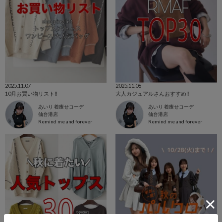
2025.11.07
2025.11.06
10月お買い物リスト‼️
大人カジュアルさんおすすめ‼️
あいり 着痩せコーデ
あいり 着痩せコーデ
仙台港店
仙台港店
Remind me and forever
Remind me and forever