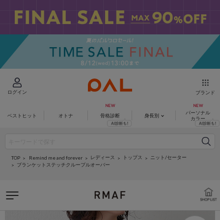
ログイン
ブランド
パーソナル
ベストヒット
オトナ
骨格診断
身長別
カラー
レディース
トップス
ニット/セーター
Remind me and forever
TOP
ブランケットステッチクループルオーバー