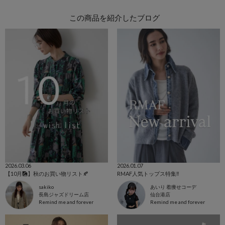
この商品を紹介したブログ
2026.03.06
2026.01.07
【10月🎑】秋のお買い物リスト🍂
RMAF人気トップス特集‼️
sakiko
あいり 着痩せコーデ
長島ジャズドリーム店
仙台港店
Remind me and forever
Remind me and forever