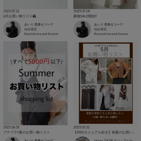
2025.07.21
2025.07.18
6月お買い物リスト🛍
夏物SALE開始‼️
あいり 着痩せコーデ
あいり 着痩せコーデ
仙台港店
仙台港店
Remind me and forever
Remind me and forever
2025.06.01
2025.05.31
プチプラ‼️夏のお買い物リスト
【40代カジュアル好き】初夏のお買い物リスト
あいり 着痩せコーデ
shiina【42歳 カジュアルかあさん】