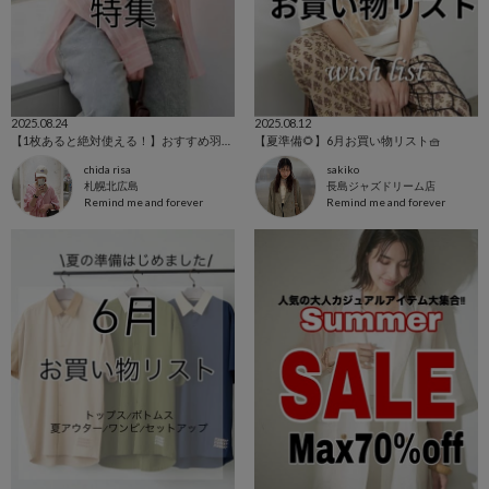
2025.08.24
2025.08.12
【1枚あると絶対使える！】おすすめ羽織り特集
【夏準備🌻】6月お買い物リスト🧺
chida risa
sakiko
札幌北広島
長島ジャズドリーム店
Remind me and forever
Remind me and forever