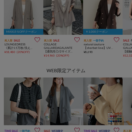
MAX15％OFFクーポン
￥1,000クーポン



再入荷
SALE
再入荷
SALE
再入荷
一部予約
SALE
LOUNGEDRESS
COLLAGE
natural couture
COLL
《累計1.5万枚/洗えてシワになりにくい！》リネンライクシアージャケット
GALLARDAGALANTE
【sherbet line】UV接触冷感 金釦べこべこテーラージャケット
GALL
【通気性◎/2サイズ展開】メッシュダブルジャケット
¥
18,480
(
20%OFF
)
¥
8,690
¥
14,960
(
20%OFF
)
¥
12,3
WEB限定アイテム



TIME SALE
一部予約
SALE
WEB限定
TIME SALE
WEB限定
再入荷