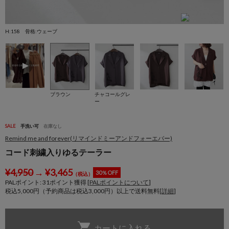
H:158 骨格:ウェーブ
H
ブラウン
チャコールグレ
ー
SALE
手洗い可
在庫なし
Remind me and forever(リマインドミーアンドフォーエバー)
コード刺繍入りゆるテーラー
¥
4,950
→
¥
3,465
30％OFF
（税込）
PALポイント:
31
ポイント獲得 [
PALポイントについて
]
税込5,000円（予約商品は税込3,000円）以上で送料無料[
詳細
]