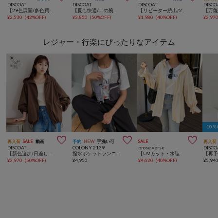
DISCOAT
DISCOAT
DISCOAT
DISCO
【29色展開/多色買い】ワッフルリングドット半袖Tシャツ《WEB限定》
【夏も快適/二の腕・腰回り着痩せ】リネンライク半袖シャツジャケット《WEB限定》
【リピーター続出/26色展開】モチモチリブパイピングハイネック《WEB限定》
¥
2,530
(
42%OFF
)
¥
3,850
(
50%OFF
)
¥
1,980
(
40%OFF
)
¥
2,97
レジャー・行楽にぴったりなアイテム
10



再入荷
SALE
動画
予約
NEW
手洗い可
SALE
再入荷
DISCOAT
COLONY 2139
prose verse
DISCO
【新色追加/日差しから守るUPF50】UVカットスタンドシャツブルゾン
撥水ポケットランニングベスト
【UVカット・水陸両用】フードフリルドロストペプラムパーカー
¥
2,970
(
50%OFF
)
¥
4,950
¥
4,620
(
40%OFF
)
¥
5,94