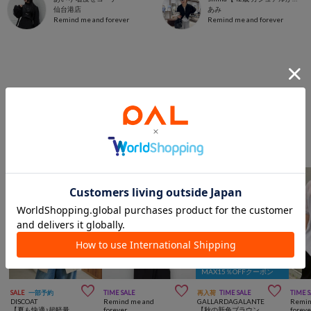
仙台港店
あみ
Remind me and forever
Remind me and forever
このアイテムを見た人は
こんなアイテムも見ています
ジャケット/アウターからのおすすめ
MAX15％OFFクーポン



SALE
一部予約
TIME SALE
再入荷
TIME SALE
TIME 
DISCOAT
Remind me and
GALLARDAGALANTE
Remin
【夏も快適♪超軽量◎】ライトテックリネン半袖シャツジャケット
forever
【秋の新色ブラウンが登場】ハーフスリーブジャケット
foreve