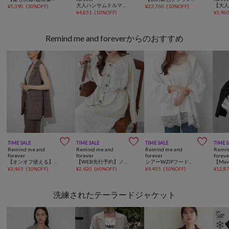
大人ハンサムドルマンジャケット
¥
5,390
(
30%OFF
)
¥
23,760
(
10%OFF
)
¥
4,851
(
10%OFF
)
¥
3,96
Remind me and foreverからのおすすめ



TIME SALE
TIME SALE
TIME SALE
TIME 
Remind me and
Remind me and
Remind me and
Remin
forever
forever
forever
foreve
【オンオフ使える】【SET UP対応アイテム】Dカンジレ
【WEB先行予約】ノーカラーウエストドロストジャケット
シアーWZIPフードブルゾン
¥
3,465
(
10%OFF
)
¥
2,420
(
60%OFF
)
¥
4,455
(
10%OFF
)
¥
12,8
洗練されたテーラードジャケット