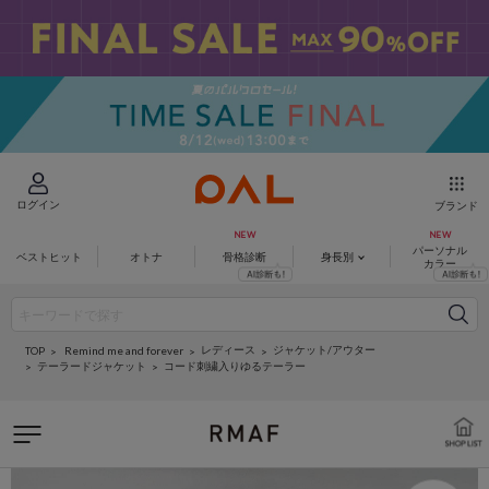
ログイン
ブランド
パーソナル
ベストヒット
オトナ
骨格診断
身長別
カラー
レディース
ジャケット/アウター
Remind me and forever
TOP
テーラードジャケット
コード刺繍入りゆるテーラー