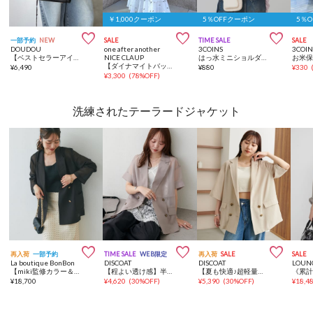
￥1,000クーポン
5％OFFクーポン
5％



一部予約
NEW
SALE
TIME SALE
SALE
DOUDOU
one after another
3COINS
3COIN
【ベストセラーアイテム/完売カラー再追加！】ミニショルダー付ソフトレザー調ミニバッグ
NICE CLAUP
はっ水ミニショルダーバッグ
【ダイナマイトバッグ対象】肩リボンティアードロングワンピース
¥
6,490
¥
880
¥
330
¥
3,300
(
78%OFF
)
洗練されたテーラードジャケット



再入荷
一部予約
TIME SALE
WEB限定
再入荷
SALE
SALE
La boutique BonBon
DISCOAT
DISCOAT
LOUN
【miki監修カラー＆NEWカラー追加！】メッシュメタルボタンライトジャケット
【程よい透け感】半袖シアーテーラードジャケット《WEB限定》
【夏も快適♪超軽量◎】ライトテックリネン半袖シャツジャケット
¥
18,700
¥
4,620
(
30%OFF
)
¥
5,390
(
30%OFF
)
¥
18,4