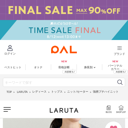
ログイン
ブランド
パーソナル
ベストヒット
オトナ
骨格診断
身長別
カラー
レディース
トップス
ニット/セーター
強撚プチハイニット
LARUTA
TOP