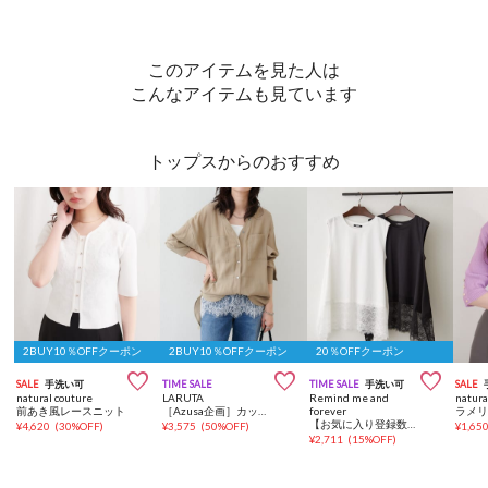
このアイテムを見た人は
こんなアイテムも見ています
トップスからのおすすめ
2BUY10％OFFクーポン
2BUY10％OFFクーポン
20％OFFクーポン



SALE
手洗い可
TIME SALE
TIME SALE
手洗い可
SALE
natural couture
LARUTA
Remind me and
natura
前あき風レースニット
［Azusa企画］カップ付きレースレイヤードキャミ
forever
ラメ
【お気に入り登録数1万突破！】【プチプラ/即着映え！】裾レースノースリプルオーバー
¥
4,620
(
30%OFF
)
¥
3,575
(
50%OFF
)
¥
1,65
¥
2,711
(
15%OFF
)