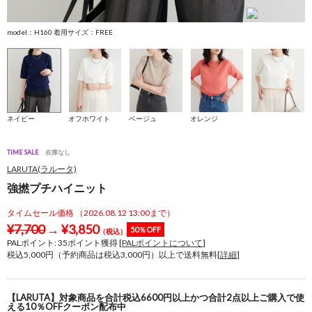
model：H160 着用サイズ：FREE
m
ネイビー
オフホワイト
ベージュ
オレンジ
TIME SALE
在庫なし
LARUTA(ラルータ)
強撚プチハイニット
タイムセール価格 （2026.08.12 13:00まで）
¥
7,700
→
¥
3,850
50％OFF
（税込）
PALポイント:
35
ポイント獲得 [
PALポイントについて
]
税込5,000円（予約商品は税込3,000円）以上で送料無料[
詳細
]
【LARUTA】対象商品を合計税込6600円以上かつ合計2点以上ご購入で使
える10％OFFクーポン配布中