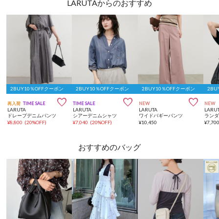
LARUTAからのおすすめ
2BUY10％OFFクーポン
2BUY10％OFFクーポン
2BUY10％OFFクーポン
2BU



再入荷
TIME SALE
TIME SALE
NEW
NEW
LARUTA
LARUTA
LARUTA
LARU
ドレープデニムパンツ
シアーデニムシャツ
ワイドバギーパンツ
¥
8,800
(
20%OFF
)
¥
7,040
(
20%OFF
)
¥
10,450
¥
7,70
おすすめのバッグ