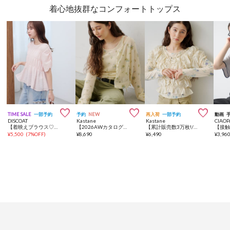
着心地抜群なコンフォートトップス



TIME SALE
一部予約
予約
NEW
再入荷
一部予約
動画
DISCOAT
Kastane
Kastane
CIAOP
【着映えブラウス♡/WEB限定】シアーシャーリングプルオーバー
【2026AWカタログ/花柄&無地】モヘアフラワーアンサンブルニット
【累計販売数3万枚!/着痩せ◎】クシュクシュブラウス
¥
5,500
(
7%OFF
)
¥
8,690
¥
6,490
¥
3,96