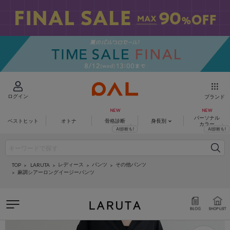
ログイン
ブランド
パーソナル
ベストヒット
オトナ
骨格診断
身長別
カラー
レディース
パンツ
その他パンツ
LARUTA
TOP
麻調シアーロングイージーパンツ