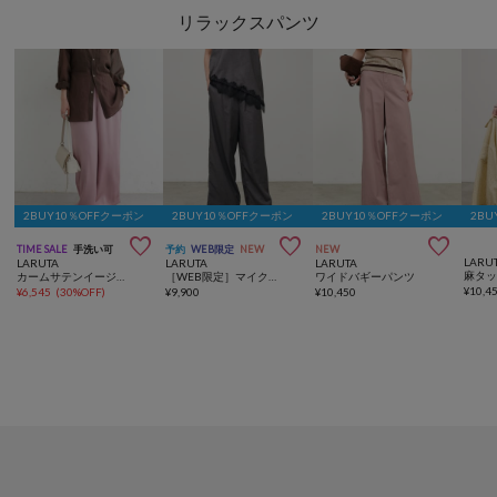
リラックスパンツ
2BUY10％OFFクーポン
2BUY10％OFFクーポン
2BUY10％OFFクーポン
2BU



TIME SALE
手洗い可
予約
WEB限定
NEW
NEW
LARU
LARUTA
LARUTA
LARUTA
カームサテンイージーパンツ
［WEB限定］マイクロサキソニーリラックスパンツ
ワイドバギーパンツ
¥
10,4
¥
6,545
(
30%OFF
)
¥
9,900
¥
10,450