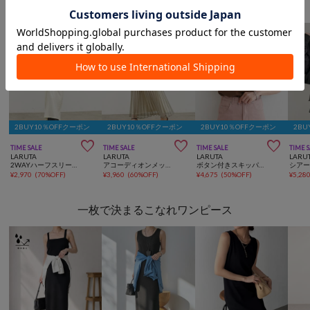
LARUTAからのおすすめ
2BUY10％OFFクーポン
2BUY10％OFFクーポン
2BUY10％OFFクーポン
2BU



TIME SALE
TIME SALE
TIME SALE
TIME 
LARUTA
LARUTA
LARUTA
LARU
2WAYハーフスリーブカットワンピース
アコーディオンメッシュプリーツスカート
ボタン付きスキッパープルオーバー
¥
2,970
(
70%OFF
)
¥
3,960
(
60%OFF
)
¥
4,675
(
50%OFF
)
¥
5,28
一枚で決まるこなれワンピース