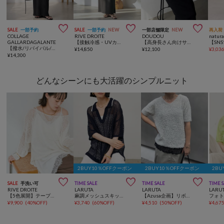



SALE
一部予約
SALE
一部予約
NEW
一部店舗限定
NEW
再入荷
COLLAGE
RIVE DROITE
DOUDOU
natura
GALLARDAGALANTE
【接触冷感・UVカット】2WAYリブタンクワンピース【全骨格細見え/高身長サイズあり】
【高身長さん向けサイズあり！/ 全骨格細見え】ブークレーダンボールタンクワンピース
【撥水/リバイバル/秋にも着れる】カットリブキャミワンピース
¥
14,850
¥
12,100
¥
3,03
¥
14,300
どんなシーンにも大活躍のシンプルニット
2BUY10％OFFクーポン
2BUY10％OFFクーポン
2BU



SALE
手洗い可
TIME SALE
TIME SALE
TIME 
RIVE DROITE
LARUTA
LARUTA
LARU
【5色展開】テープヤーンボートネックニット
麻調メッシュスキッパー半袖ニット
【Azusa企画】リボンヤーンドルマンサマーニット
フォト
¥
9,900
(
40%OFF
)
¥
3,740
(
60%OFF
)
¥
4,510
(
50%OFF
)
¥
4,67