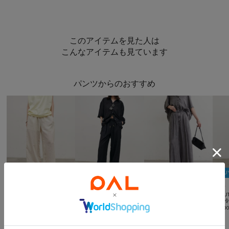
このアイテムを見た人は
こんなアイテムも見ています
パンツからのおすすめ
2BUY10％OFFクーポン
2BUY10％OFFクーポン
2BUY10％OFFクーポン
2BU



TIME SALE
TIME SALE
TIME SALE
NEW
LARUTA
LARUTA
LARUTA
LARU
ダブルストライプパンツ
パネル刺繍イージーパンツ
ドレープデニムパンツ
¥
4,950
(
50%OFF
)
¥
7,700
(
30%OFF
)
¥
8,800
(
20%OFF
)
¥
8,80