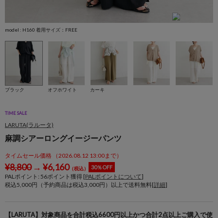
model : H160 着用サイズ：FREE
m
ブラック
オフホワイト
カーキ
TIME SALE
LARUTA(ラルータ)
麻調シアーロングイージーパンツ
タイムセール価格 （2026.08.12 13:00まで）
¥
8,800
→
¥
6,160
30％OFF
（税込）
PALポイント:
56
ポイント獲得 [
PALポイントについて
]
税込5,000円（予約商品は税込3,000円）以上で送料無料[
詳細
]
【LARUTA】対象商品を合計税込6600円以上かつ合計2点以上ご購入で使