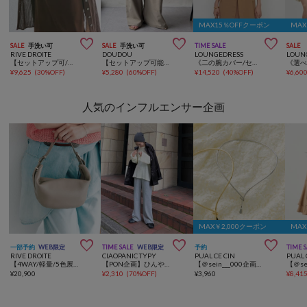
MAX15％OFFクーポン
MA



SALE
手洗い可
SALE
手洗い可
TIME SALE
SALE
RIVE DROITE
DOUDOU
LOUNGEDRESS
LOUN
【セットアップ可/接触冷感/吸水速乾/UVカット/防シワ性】サテンキャミソール
【セットアップ可能】ドライタッチワイドパンツ
《二の腕カバー/セットアップ着用可》ハーフスリーブジャケット
¥
9,625
(
30%OFF
)
¥
5,280
(
60%OFF
)
¥
14,520
(
40%OFF
)
¥
6,60
人気のインフルエンサー企画
MAX￥2,000クーポン
MAX



一部予約
WEB限定
TIME SALE
WEB限定
予約
TIME 
RIVE DROITE
CIAOPANIC TYPY
PUAL CE CIN
PUAL 
【4WAY/軽量/5色展開/SHIHO企画】マルチWAYレザーバッグ
【PON企画】ひんやりジャージーカットフレアパンツ
【＠sein___000企画】フロントフックメタルチョーカー
¥
20,900
¥
2,310
(
70%OFF
)
¥
3,960
¥
8,41