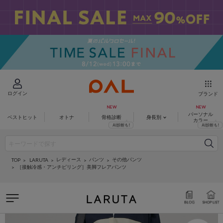
ログイン
ブランド
パーソナル
ベストヒット
オトナ
骨格診断
身長別
カラー
レディース
パンツ
その他パンツ
LARUTA
TOP
［接触冷感・アンチピリング］美脚フレアパンツ