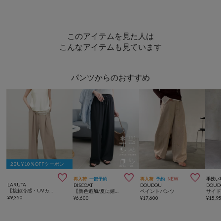
このアイテムを見た人は
こんなアイテムも見ています
パンツからのおすすめ
2BUY10％OFFクーポン



再入荷
一部予約
再入荷
予約
NEW
手洗い
LARUTA
DISCOAT
DOUDOU
DOUD
【接触冷感・UVカット】BOXタックワイドパンツ
【新色追加/夏に嬉しい6機能/6サイズ展開】ー3kg見え!多機能とろみイージーパンツ
ペイントパンツ
¥
9,350
¥
6,600
¥
17,600
¥
15,9