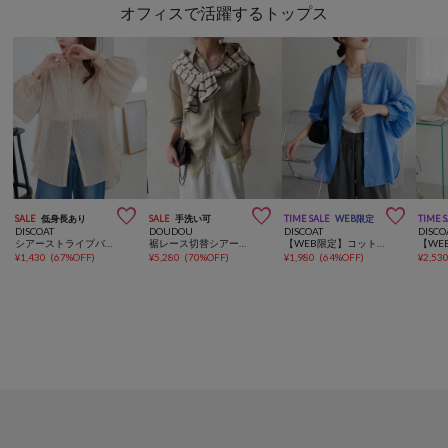
オフィスで活躍するトップス



SALE
低身長あり
SALE
手洗い可
TIME SALE
WEB限定
TIME 
DISCOAT
DOUDOU
DISCOAT
DISCO
シアーストライプバンドカラーシャツ
裾レース切替シアーシャツ
【WEB限定】コットンシアーバンドカラーシャツ
¥
1,430
(
67%OFF
)
¥
5,280
(
70%OFF
)
¥
1,980
(
64%OFF
)
¥
2,53