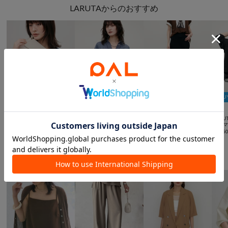
LARUTAからのおすすめ
2BUY10％OFFクーポン
2BUY10％OFFクーポン
2BUY10％OFFクーポン
2BU



予約
TIME SALE
TIME SALE
LARU
LARUTA
LARUTA
LARUTA
トライアングルバッグ
シアーデニムシャツ
UV＆接触冷感シンプルIラインニットスカート
¥
9,35
¥
7,920
¥
7,040
(
20%OFF
)
¥
7,480
(
20%OFF
)
旬な着こなしが楽しめるセットアップ