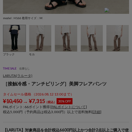
model : H166 着用サイズ：M
m
ブラック
モカ
TIME SALE
在庫なし
LARUTA(ラルータ)
［接触冷感・アンチピリング］美脚フレアパンツ
タイムセール価格 （2026.08.12 13:00まで）
¥
10,450
→
¥
7,315
30％OFF
（税込）
PALポイント:
66
ポイント獲得 [
PALポイントについて
]
税込5,000円（予約商品は税込3,000円）以上で送料無料[
詳細
]
【LARUTA】対象商品を合計税込6600円以上かつ合計2点以上ご購入で使