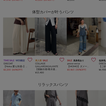
体型カバーが叶うパンツ



TIME SALE
WEB限定
再入荷
SALE
SALE
高身長あり
低身長
DISCOAT
COLLAGE
prose verse
DISCO
【Noka/夏も快適♪】ヨウリュウワイドパンツ《WEB限定》
GALLARDAGALANTE
【MOMO】ダメージストレッチストレートデニム
【接触冷感/吸水速乾/UVカット/-3kg見えとろみパンツ】《8色６サイズ》ジャージワイドパンツ
¥
2,200
(
66%OFF
)
¥
3,465
(
50%OFF
)
¥
6,93
¥
15,400
リラックスパンツ