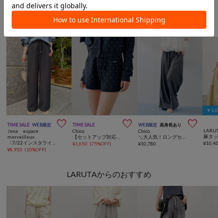
パンツからのおすすめ
￥1,



TIME SALE
WEB限定
TIME SALE
WEB限定
高身長あり
LARU
Jena espace
Chico
Chico
merveilleux
【セットアップ対応】コンパクトニットショートパンツ
＼大人気！ロングセラー／【SALON by Chico】ラインストーン ルーズスラックスパンツ【SNSで話題・高身長/低身長サイズあり】
〈7/22インスタライブご紹介アイテム〉【SNSで話題】【高レビュー多数！ベストセラー】【2サイズ展開】トロミイージーパンツ
¥
10,4
¥
1,650
(
75%OFF
)
¥
10,780
¥
8,910
(
10%OFF
)
LARUTAからのおすすめ