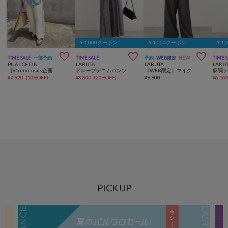
￥1,000クーポン
￥1,000クーポン
￥1,



TIME SALE
一部予約
TIME SALE
予約
WEB限定
NEW
TIME 
PUAL CE CIN
LARUTA
LARUTA
LARU
【＠remi_usus企画 / 接触冷感+抗菌】カーブシルエットカットソーパンツ
ドレープデニムパンツ
［WEB限定］マイクロサキソニーリラックスパンツ
¥
7,920
(
10%OFF
)
¥
8,800
(
20%OFF
)
¥
9,900
¥
6,16
PICK UP