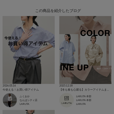
この商品を紹介したブログ
2026.05.16
2025.12.18
今使える！お買い得アイテム
【冬も春も心躍る】カラーアイテムまとめ
ふくおか
LARUTA 本部
なんばシティ店
LARUTA 本部
LARUTA
LARUTA