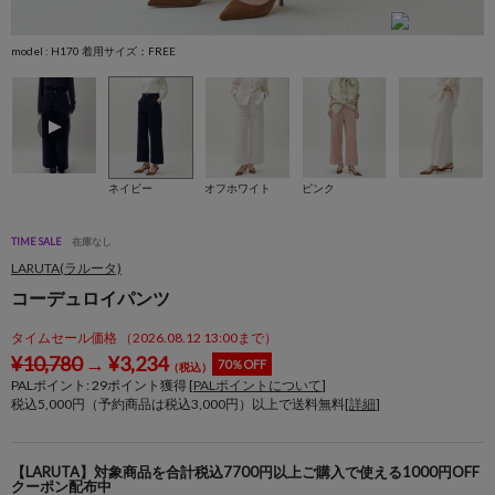
model : H170 着用サイズ：FREE
m
ネイビー
オフホワイト
ピンク
TIME SALE
在庫なし
LARUTA(ラルータ)
コーデュロイパンツ
タイムセール価格 （2026.08.12 13:00まで）
¥
10,780
→
¥
3,234
70％OFF
（税込）
PALポイント:
29
ポイント獲得 [
PALポイントについて
]
税込5,000円（予約商品は税込3,000円）以上で送料無料[
詳細
]
【LARUTA】対象商品を合計税込7700円以上ご購入で使える1000円OFF
クーポン配布中