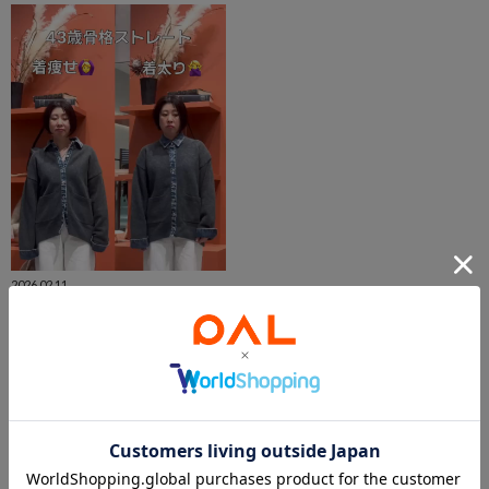
2026.02.11
骨格ストレート着痩せ着太りコーデ
ふくおか
西宮ガーデンズ店
LARUTA
このアイテムを見た人は
こんなアイテムも見ています