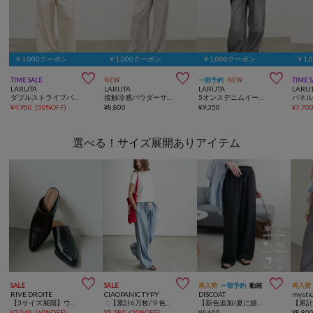
￥1,000クーポン
￥1,000クーポン
￥1,000クーポン
￥1,



TIME SALE
NEW
一部予約
NEW
TIME 
LARUTA
LARUTA
LARUTA
LARU
ダブルストライプパンツ
接触冷感パウダーサテンパンツ
5オンスデニムイージーワイドパンツ
¥
4,950
(
50%OFF
)
¥
8,800
¥
9,350
¥
7,70
選べる！サイズ展開ありアイテム



SALE
SALE
再入荷
一部予約
動画
再入荷
RIVE DROITE
CIAOPANIC TYPY
DISCOAT
mysti
【3サイズ展開】ウエスタンサボ
∴【累計6万枚/９色5サイズ展開】スタイルアップ柔らかワイドイージーパンツ
【新色追加/夏に嬉しい6機能/6サイズ展開】ー3kg見え!多機能とろみイージーパンツ
¥
7,040
(
60%OFF
)
¥
5,280
(
20%OFF
)
¥
6,600
¥
8,80