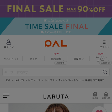
ログイン
ブランド
パーソナル
ベストヒット
オトナ
骨格診断
身長別
カラー
レディース
トップス
Tシャツ/カットソー
厚盛りロゴ刺繍T
LARUTA
TOP