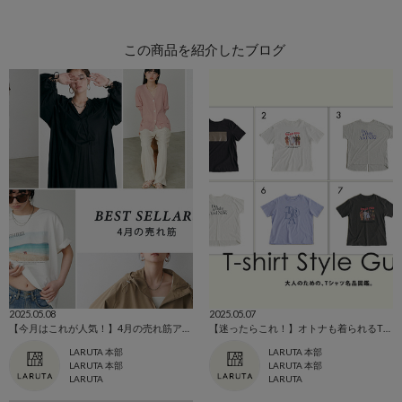
この商品を紹介したブログ
2025.05.08
2025.05.07
【今月はこれが人気！】4月の売れ筋アイテム
【迷ったらこれ！】オトナも着られるTシャツ特集
LARUTA 本部
LARUTA 本部
LARUTA 本部
LARUTA 本部
LARUTA
LARUTA