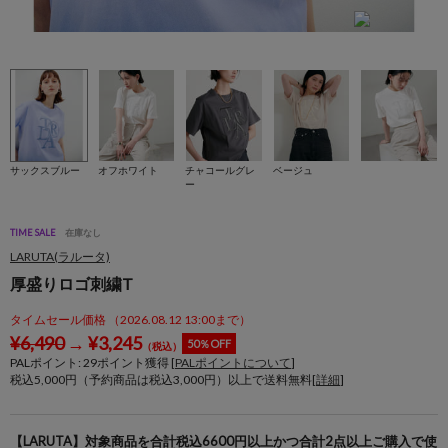
m
サックスブルー
オフホワイト
チャコールグレ
ベージュ
ー
TIME SALE
在庫なし
LARUTA(ラルータ)
厚盛りロゴ刺繍T
タイムセール価格 （2026.08.12 13:00まで）
¥
6,490
→
¥
3,245
50％OFF
（税込）
PALポイント:
29
ポイント獲得 [
PALポイントについて
]
税込5,000円（予約商品は税込3,000円）以上で送料無料[
詳細
]
【LARUTA】対象商品を合計税込6600円以上かつ合計2点以上ご購入で使