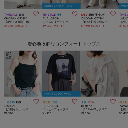
MAX￥2,000クーポン
2BU



TIME SALE
動画
TIME SALE
予約
SALE
動画
手洗い可
TIME 
CIAOPANIC TYPY
PUAL CE CIN
CIAOPANIC TYPY
LARU
【3サイズ展開】ボタニカルワイドイージーレースパンツ
レースレイヤードパンツ
【India】深Ｕ総レースオールインワン
¥
5,390
(
30%OFF
)
¥
9,927
(
5%OFF
)
¥
4,950
(
50%OFF
)
¥
3,57
着心地抜群なコンフォートトップス
MAX￥2,000クーポン



一部予約
動画
再入荷
予約
予約
NEW
再入荷
DISCOAT
PUAL CE CIN
Kastane
Kasta
【万能インナー/リピータ多数/3サイズ展開】吸水速乾カップ付キャミソール
コーヒーフォトプリントTシャツ
【2026AWカタログ/セットアップ対応/花柄&無地】 フラワーワッフルヘンリートップス
¥
2,970
¥
6,930
¥
7,590
¥
6,49