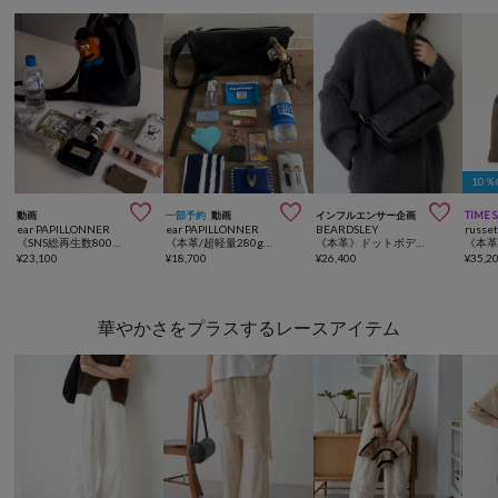
10



動画
一部予約
動画
インフルエンサー企画
TIME 
ear PAPILLONNER
ear PAPILLONNER
BEARDSLEY
russe
《SNS総再生数800万突破！本革/軽量》2WAYレザーショルダーバッグ
《本革/超軽量280g》ミニスワローマチショルダーバッグ
《本革》ドットボディバッグ
¥
23,100
¥
18,700
¥
26,400
¥
35,2
華やかさをプラスするレースアイテム