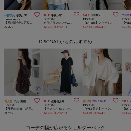



一部予約
手洗い可
SALE
手洗い可
SALE
UNISEX
TIME 
prose verse
DISCOAT
DISCOAT
DISCO
【累計販売数7万枚突破！】袖シアー切替トップス
布帛切替フレンチニット
【Enlude】アソートフォトビッグTシャツ《ユニセックス》
¥
2,200
¥
2,970
(
55%OFF
)
¥
3,465
(
30%OFF
)
¥
2,75
DISCOATからのおすすめ



再入荷
予約
動画
SALE
低身長あり
再入荷
TIME SALE
SALE
DISCOAT
DISCOAT
DISCOAT
DISCO
【再予約/SNSで話題！/撥水/軽量】シアーリップバックパック
【ラクちん＆おしゃれ見え】リブピコレースヘンリーカット半袖ワンピース
【WEB限定】ビッグシャツ
¥
5,940
¥
2,970
(
50%OFF
)
¥
2,530
(
57%OFF
)
¥
3,52
コーデの幅が広がるショルダーバッグ