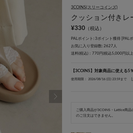
3COINS(スリーコインズ)
クッション付きレ
¥
330
（税込）
PALポイント: 3ポイント獲得 [
PAL
お気に入り登録数:
2627
人
送料(税込)：770円(税込5,000円以
【3COINS】対象商品に使える5
使用期限： 2026/08/16 (日) 23:59まで
ご購入商品が3COINS・Lattic
のご注文はできません。