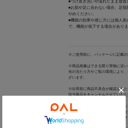
●つけ置き洗いや濡れたまま放置
●お肌や足に合わない場合、足指
やめください。
●機能の効果や感じ方には個人差
で、機能が低下する場合があり
※ご使用前に、パッケージに記載の
※商品画像はできる限り実物に近い
光の当たり方やご覧の環境により、
ざいます。
※出荷前に商品不具合が確認された
該当商品をキャンセルさせていただ
※当店では店舗とオンラインショッ
在庫状況により一部商品をキャンセ
在庫をご用意できた商品のみ発送さ