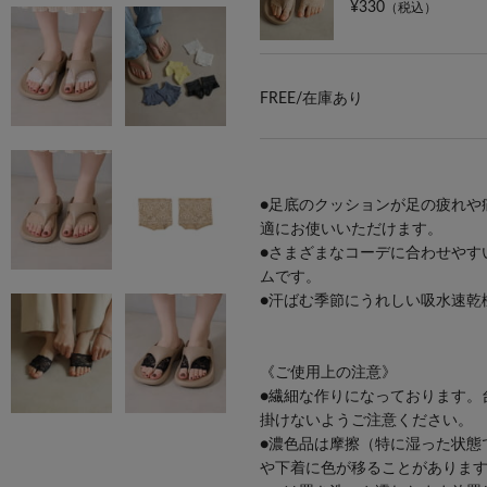
¥330
（税込）
FREE/
在庫あり
●足底のクッションが足の疲れや
適にお使いいただけます。
●さまざまなコーデに合わせやす
ムです。
●汗ばむ季節にうれしい吸水速乾
《ご使用上の注意》
●繊細な作りになっております。
掛けないようご注意ください。
●濃色品は摩擦（特に湿った状態
や下着に色が移ることがありま