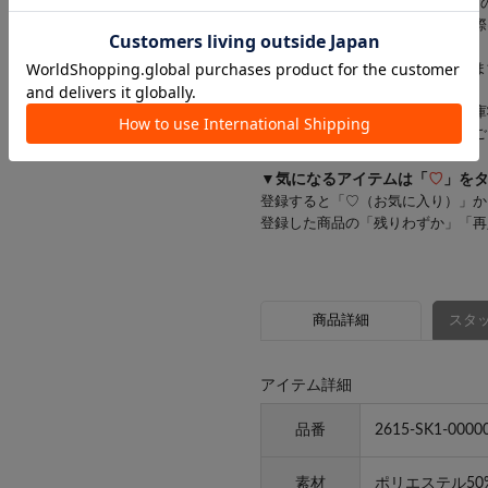
※お支払い方法がd払い・メルペイ
一部商品のキャンセルが発生した際
す。
お客様にはご迷惑をおかけいたしま
※一部の商品では、商品仕様や在庫
店舗在庫を表示していない場合がご
▼気になるアイテムは「
♡
」を
登録すると「♡（お気に入り）」か
登録した商品の「残りわずか」「再
商品詳細
スタッ
アイテム詳細
品番
2615-SK1-0000
素材
ポリエステル50