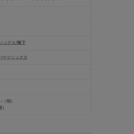
ソックス/靴下
パーツソックス
い（弱）
用）