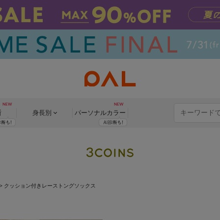
断
身長別
パーソナル
カラー
>
クッション付きレーストングソックス