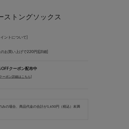
ーストングソックス
ポイントについて
]
上のお買い上げで220円)[
詳細
]
％OFFクーポン配布中
[クーポン詳細はこちら]
e商品のみの場合、商品代金の合計が1,650円（税込）未満