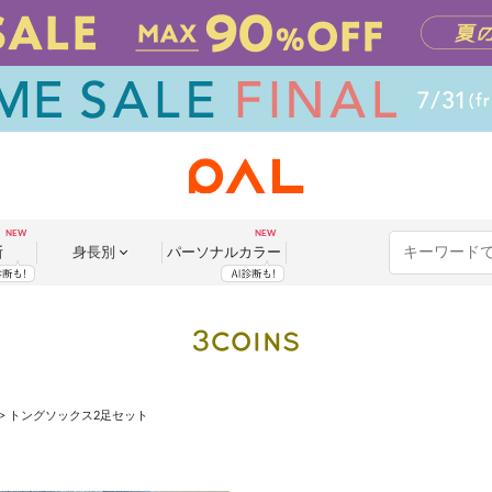
断
身長別
パーソナル
カラー
>
トングソックス2足セット