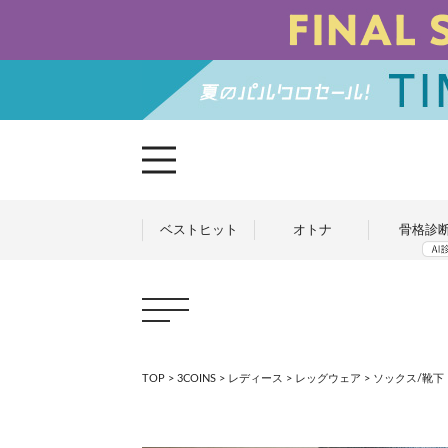
ベストヒット
オトナ
骨格診
TOP
>
3COINS
>
レディース
>
レッグウェア
>
ソックス/靴下