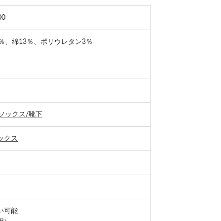
00
％、綿13％、ポリウレタン3％
ソックス/靴下
ックス
い可能