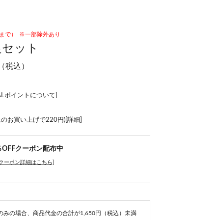
59まで）
※一部除外あり
足セット
（税込）
ALポイントについて
]
上のお買い上げで220円)[
詳細
]
％OFFクーポン配布中
[クーポン詳細はこちら]
e商品のみの場合、商品代金の合計が1,650円（税込）未満