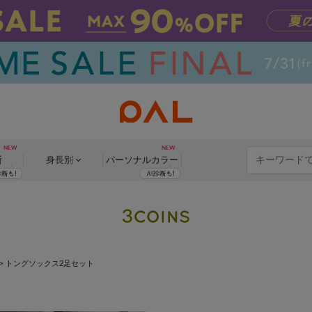
断
身長別
パーソナル
カラー
>
トングソックス2足セット