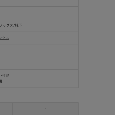
ソックス/靴下
ックス
い可能
用）
-