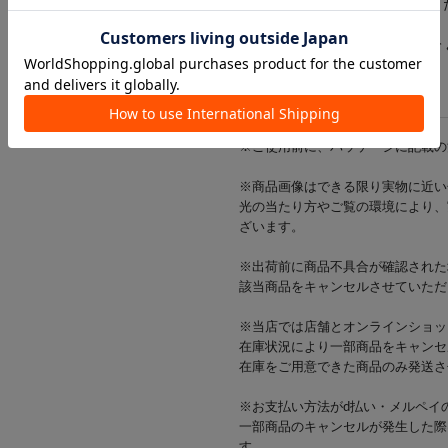
●塩素系漂白剤は使用しないでく
●乾燥機の使用はお避け下さい。
●口ゴム部を上にして陰干しして
※ご使用前に、パッケージに記載の
※商品画像はできる限り実物に近い
光の当たり方やご覧の環境により、
ざいます。
※出荷前に商品不具合が確認された
該当商品をキャンセルさせていただ
※当店では店舗とオンラインショッ
在庫状況により一部商品をキャンセ
在庫をご用意できた商品のみ発送さ
※お支払い方法がd払い・メルペイ
一部商品のキャンセルが発生した際
す。