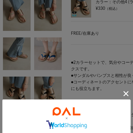
カラー：その他4 (
¥330
（税込）
FREE/
在庫あり
●2カラーセットで、気分やコー
クスです。
●サンダルやパンプスと相性が良
●コーディネートのアクセントに
にも役立ちます。
《ご使用上の注意》
●濃色物の場合は白物・淡色物と
●水洗いを十分にしてください。
●生成り、淡色物の場合は蛍光増