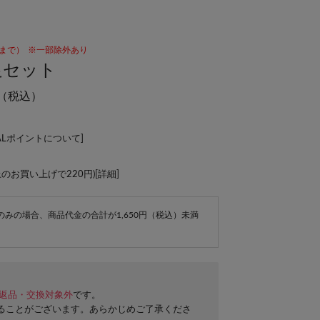
59まで）
※一部除外あり
足セット
（税込）
ALポイントについて
]
上のお買い上げで220円)[
詳細
]
e商品のみの場合、商品代金の合計が1,650円（税込）未満
返品・交換対象外
です。
ることがございます。あらかじめご了承くださ