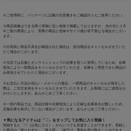
※ご使用前に、パッケージに記載の注意書きをご確認のうえご使用ください。
※商品画像はできる限り実物に近い色味で掲載しておりますが、 光の当たり方
やご覧の環境により、実際の商品と色味やサイズ感が若干異なる場合がござい
ます。
※出荷前に商品不具合が確認された場合は、該当商品をキャンセルさせていた
だく場合がございます。
※当店では店舗とオンラインショップの在庫を別々に管理しているため、在庫
状況により一部商品をキャンセルさせていただき、在庫をご用意できた商品の
み発送させていただく場合がございます。
※お支払い方法がd払い・メルペイの場合、 一部商品のキャンセルが発生した
際は、ご注文全体をキャンセルとさせていただきます。お客様にはご迷惑をお
かけいたしますが、あらかじめご了承ください。
※一部の商品では、商品仕様や在庫状況により正確な在庫表示が難しいため、
店舗在庫を表示していない場合がございます。あらかじめご了承ください。
▼気になるアイテムは「
♡
」をタップしてお気に入り登録！
登録すると「♡（お気に入り）」からいつでも見返すことができます。登録し
た商品の「残りわずか」「再入荷」「値下げ」通知を受け取ることができま