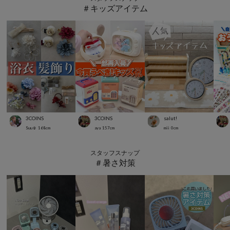
＃キッズアイテム
3COINS
3COINS
salut!
Suu☺︎
168
cm
aya
157
cm
mii
0
cm
スタッフスナップ
＃暑さ対策