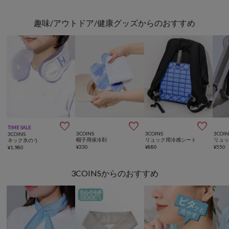
趣味/アウトドア/健康グッズからのおすすめ



TIME SALE
3COINS
3COINS
3COIN
3COINS
帽子用保冷剤
リュック用冷感シート
リュ
ネック氷のう
¥
330
¥
880
¥
550
¥
1,980
3COINSからのおすすめ