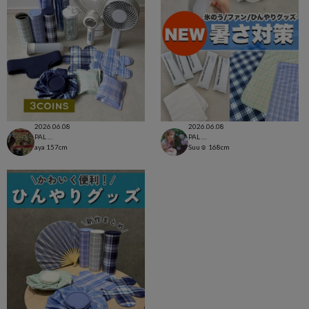
2026.06.08
2026.06.08
PAL CLOSET店
PAL CLOSET店
aya
157cm
Suu☺︎
168cm