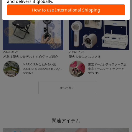
2026.07.23
2026.07.22
🎆夏は花火大会🎆おすすめグッズ紹介
花火大会にオススメ🎇
MARK IS みなとみらい店
東京ドームシティラクーア店
3COINS+plus MARK IS みなとみらい店
東京ドームシティ ラクーア
3COINS
3COINS