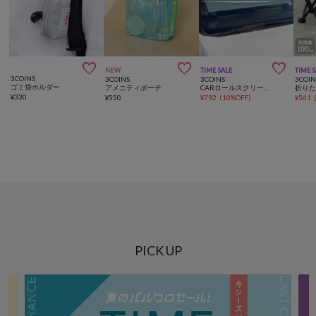



NEW
TIME SALE
TIME 
3COINS
3COINS
3COINS
3COIN
ゴミ袋ホルダー
アメニティポーチ
CARロールスクリーンサンシェード
¥
330
¥
550
¥
792
(
10%OFF
)
¥
561
PICK UP