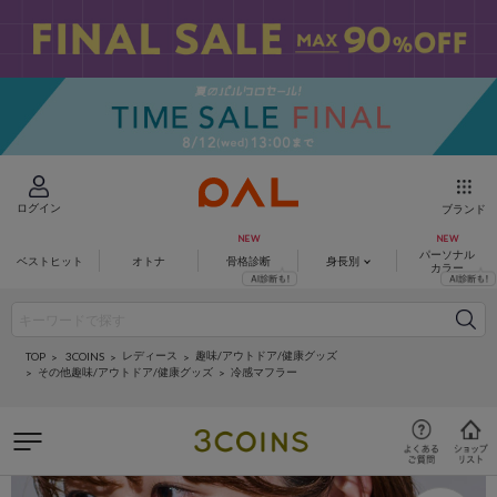
ログイン
ブランド
パーソナル
ベストヒット
オトナ
骨格診断
身長別
カラー
レディース
趣味/アウトドア/健康グッズ
3COINS
TOP
その他趣味/アウトドア/健康グッズ
冷感マフラー