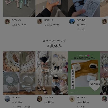
3COINS
3COINS
3COINS
こじさん
160
cm
こじさん
160
cm
夏
166
cm
イエベ秋
スタッフスナップ
＃夏休み
3COINS
3COINS
3COINS
kuro
155
cm
aya
157
cm
rico.w
163
cm
ストレート
ブルベ夏
イエベ春