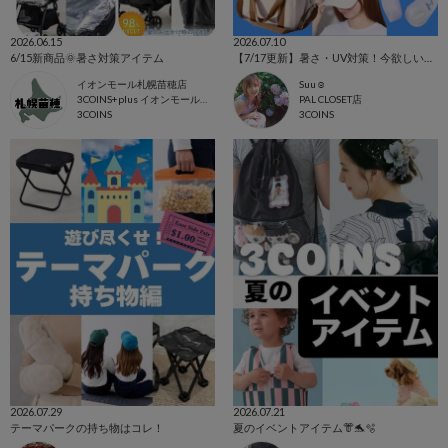
2026.06.15
2026.07.10
6/15新商品🌞暑さ対策アイテム
【7/17更新】暑さ・UV対策！今欲しいアイテム集めました☺
イオンモール札幌苗穂店
Suu☺︎
3COINS+plus イオンモール札幌苗穂店
PAL CLOSET店
3COINS
3COINS
2026.07.29
2026.07.21
テーマパークの持ち物はコレ！
夏のイベントアイテム👘🐬🫧‪