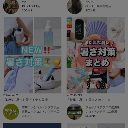
aya
NATSU
PAL CLOSET店
ベルモール宇都宮店
3COINS
3COINS
2026.06.09
2026.07.30
【NEW】暑さ対策アイテム登場‼️
『特集』暑さ対策まとめ！！☀️
市川ニッケコルトンプラザ店
ジョイナステラス二俣川店
市川ニッケコルトンプラザ店
ジョイナステラス二俣川
3COINS
3COINS