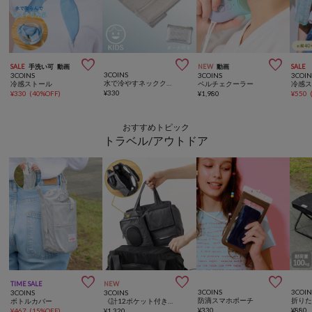



SALE
手洗い可
動画
NEW
動画
SALE
3COINS
3COINS
3COINS
3COIN
水で冷やすネッククーラー
冷感ストール
ペルチェクーラー
¥
330
¥
330
(
40%OFF
)
¥
1,980
¥
550
おすすめトピック
トラベル/アウトドア



TIME SALE
NEW
3COINS
3COIN
3COINS
3COINS
防滴スマホポーチ
折り
ボトルカバー
《計12ポケット付き！》バッグインバッグ／KIDSトラベル
¥
330
¥
880
¥
467
(
15%OFF
)
¥
1,320