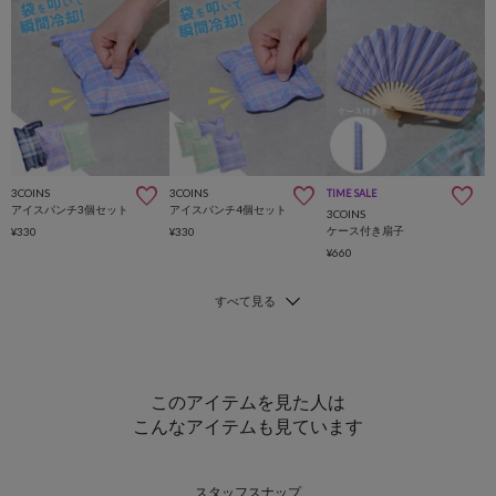
3COINS
3COINS
TIME SALE
アイスパンチ3個セット
アイスパンチ4個セット
3COINS
ケース付き扇子
¥330
¥330
¥660
このアイテムを見た人は
こんなアイテムも見ています
スタッフスナップ