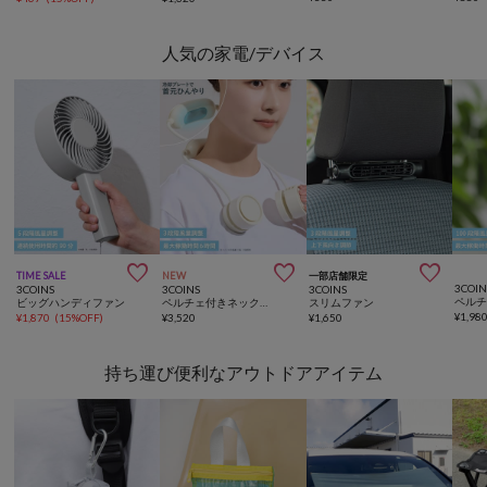
人気の家電/デバイス



TIME SALE
NEW
一部店舗限定
3COIN
3COINS
3COINS
3COINS
ビッグハンディファン
ペルチェ付きネックファン
スリムファン
¥
1,98
¥
1,870
(
15%OFF
)
¥
3,520
¥
1,650
持ち運び便利なアウトドアアイテム