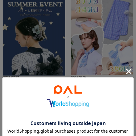
2026.07.27
2026.07.26
夏のイベント準備を始めましょう🌻
【おすすめ】暑さ対策グッズ☀️👒🧊
ららぽーと富士見店スタッフ
アトレ亀戸店
ららぽーと富士見店
3COINS+plusアトレ亀戸店
3COINS
3COINS