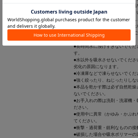
●使用中に引っかかったり、機械
●就寝時には使用しないでくださ
●吸水ポリマーは2～3日で乾燥
●素材の特性上、乾燥させると吸
品には問題ございません。再度
から使用してください。
●長時間水に浸けすぎないでくだ
す。
●水以外を吸水させないでくださ
劣化の原因になります。
●冷凍庫などで凍らせないでくだ
●強く絞ったり、ねじったりしな
●本品を乾かす際は必ず自然乾燥
ないでください。
●お手入れの際は洗剤・洗濯機・
ださい。
●使用中に異常（かゆみ・かぶれ
てください。
●衝撃・過荷重・鋭利なものの接
●破損した場合や吸水ポリマーの