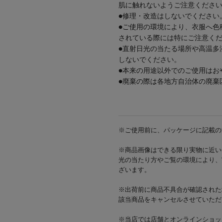
肌に触れないようご注意くださ
●修理・改造はしないでください
●ご使用の環境により、衣服へ色
されている際には特にご注意く
●直射日光の当たる場所や高温多
しないでください。
●本来の用途以外でのご使用はお
●廃棄の際は各地方自治体の廃棄
※ご使用前に、パッケージに記載の
※商品画像はできる限り実物に近い
光の当たり方やご覧の環境により、
ざいます。
※出荷前に商品不具合が確認された
該当商品をキャンセルさせていただ
※当店では店舗とオンラインショッ