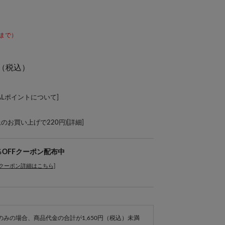
59まで）
（税込）
ALポイントについて
]
上のお買い上げで220円)[
詳細
]
％OFFクーポン配布中
[クーポン詳細はこちら]
e商品のみの場合、商品代金の合計が1,650円（税込）未満