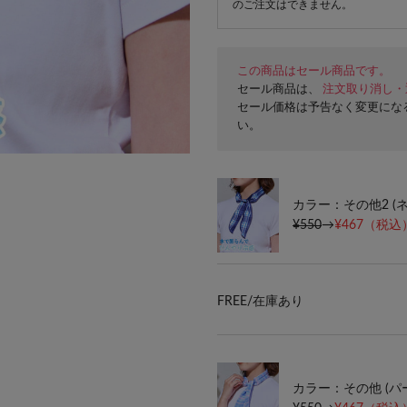
のご注文はできません。
この商品はセール商品です。
セール商品は、
注文取り消し・
セール価格は予告なく変更にな
い。
カラー：その他2 (
¥550
→
¥467
（税込）
FREE/
在庫あり
カラー：その他 (パ