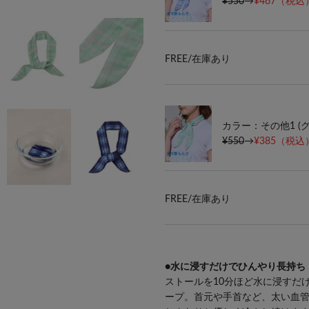
¥550
→
¥467
（税込）
FREE/
在庫あり
カラー：その他1 (
¥550
→
¥385
（税込）
FREE/
在庫あり
●水に浸すだけでひんやり長持ち
ストールを10分ほど水に浸すだ
ープ。首元や手首など、太い血