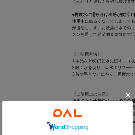
じんわりと優しく冷やし続けま
●再度水に濡らせば冷感が復活！
使用中にぬるくなってしまって
が復活します。お洗濯は水での
ズンを通して経済的＆エコに大
《ご使用方法》
1.本品を10分ほど水に浸す。
2.軽く水を切り、吸水ポリマー
3.首や手首などに巻く。再度水
《ご使用上の注意》
※小さなお子様やペットの手の
※この製品には吸水ポリマーが
だ場合、体内で膨らみ腸閉塞を
吸水ポリマーを飲み込んだ場合
したことを伝えてください。
●きつく巻きすぎないでください