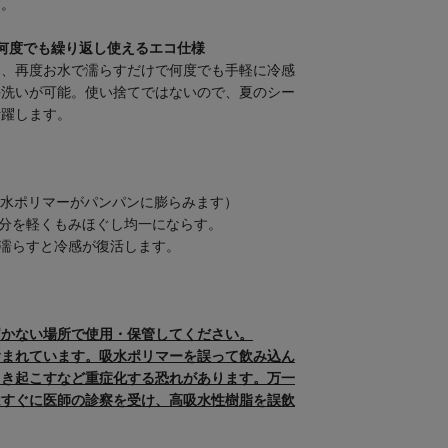
す。
何度でも繰り返し使えるエコ仕様
も、再度お水で濡らすだけで何度でも手軽に冷感
手洗いが可能。使い捨てではないので、夏のシー
活躍します。
（吸水ポリマーがパンパンに膨らみます）
部分を軽くもみほぐし均一にならす。
で濡らすと冷感が復活します。
届かない場所で使用・保管してください。
含まれています。吸水ポリマーを誤って飲み込ん
引き起こすなど重症化する恐れがあります。万一
はすぐに医師の診察を受け、高吸水性樹脂を誤飲
。