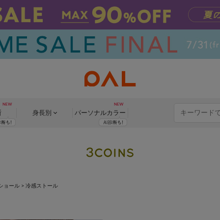
断
身長別
パーソナル
カラー
ショール
>
冷感ストール