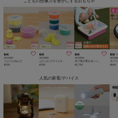
こどもの想像力を豊かにするおもちゃ



動画
動画
動画
動画
3COINS
3COINS
3COINS
3COIN
つぶつぶねんど
ぷにぷにスライム5個セット
水で色が変わるシンクトイ／KIDS水遊び
ホバ
¥
330
¥
330
¥
2,750
¥
660
人気の家電/デバイス