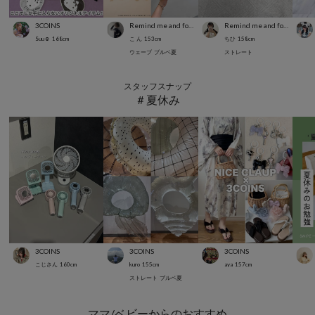
3COINS
Remind me and forever
Remind me and forever
Suu☺︎
168
cm
こ ん
153
cm
ちひ
158
cm
ウェーブ
ブルベ夏
ストレート
スタッフスナップ
＃夏休み
3COINS
3COINS
3COINS
こじさん
160
cm
kuro
155
cm
aya
157
cm
ストレート
ブルベ夏
ママ/ベビーからのおすすめ