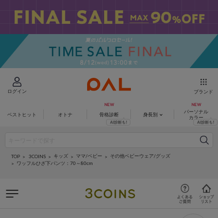
ログイン
ブランド
パーソナル
ベストヒット
オトナ
骨格診断
身長別
カラー
キッズ
ママ/ベビー
その他ベビーウェア/グッズ
3COINS
TOP
ワッフルひざ下パンツ：70～80cm