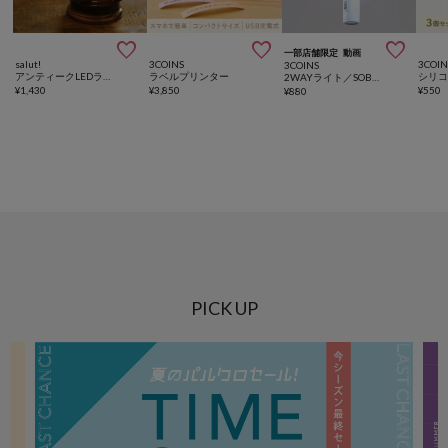



一部店舗限定
動画
salut!
3COINS
3COIN
3COINS
アンティークLEDランタン
ラベルプリンター
2WAYライト／SOBANI
¥
1,430
¥
3,850
¥
550
¥
880
PICK UP