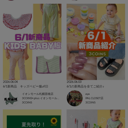
2026.06.04
2026.06.03
6/1新商品 キッズベビー服👶🏻
6/1の新商品を全てご紹介♪
イオンモール札幌苗穂店
aya
3COINS+plus イオンモール札幌苗穂店
PAL CLOSET店
3COINS
3COINS