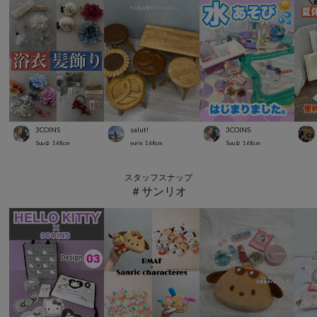
3COINS
salut!
3COINS
Suu☺︎
168
cm
yurie
168
cm
Suu☺︎
168
cm
スタッフスナップ
＃サンリオ