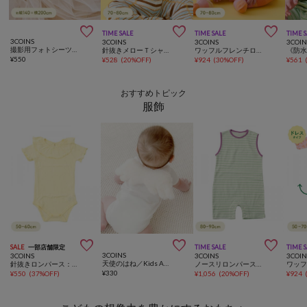



TIME SALE
TIME SALE
TIME 
3COINS
3COINS
3COINS
3COIN
撮影用フォトシーツ／Kids Anniversary
針抜きメローＴシャツ：70～80cm
ワッフルフレンチロンパース：70～80cm
¥
550
¥
528
(
20%OFF
)
¥
924
(
30%OFF
)
¥
561
おすすめトピック
服飾



SALE
一部店舗限定
TIME SALE
TIME 
3COINS
3COINS
3COINS
3COIN
天使のはね／Kids Anniversary
針抜きロンパース：50～60cm
ノースリロンパース：80～90cm
¥
330
¥
550
(
37%OFF
)
¥
1,056
(
20%OFF
)
¥
924