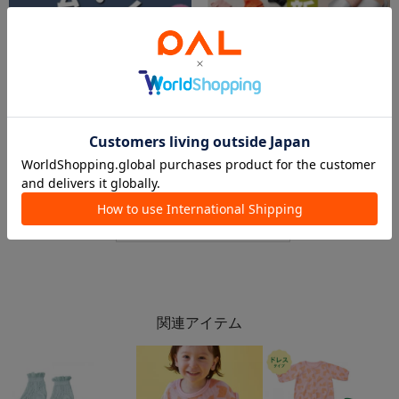
2026.06.01
2026.06.01
【kids🆕】お家で楽しく✨ねんど&服飾アイテム🎶
6.1 今週の新商品！
イオンモール川口店 スタッフ
イオン北見店
3COINS＋plusイオンモール川口店
3COINS+plus イオン北見店
3COINS
3COINS