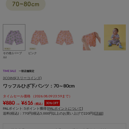
その他 (パープ
ピンク
ル)
TIME SALE
一部店舗限定
3COINS(スリーコインズ)
ワッフルひざ下パンツ：70～80cm
タイムセール価格 （2026.08.09 23:59まで）
¥
880
→
¥
616
30％OFF
（税込）
PALポイント:
5
ポイント獲得 [
PALポイントについて
]
送料(税込)：770円(税込5,000円以上のお買い上げで220円)[
詳細
]