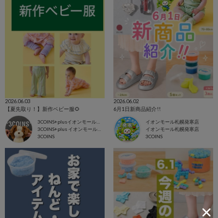
2026.06.03
2026.06.02
【夏先取り！】新作ベビー服🌻
6月1日新商品紹介!!
3COINS+plusイオンモール東浦店
イオンモール札幌発寒店
3COINS+plus イオンモール東浦店
イオンモール札幌発寒店
3COINS
3COINS