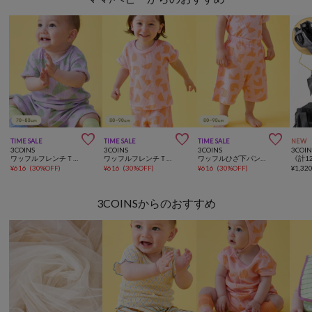



TIME SALE
TIME SALE
TIME SALE
NEW
3COINS
3COINS
3COINS
3COIN
ワッフルフレンチＴ：70～80cm
ワッフルフレンチＴ：80～90cm
ワッフルひざ下パンツ：80～90cm
¥
616
(
30%OFF
)
¥
616
(
30%OFF
)
¥
616
(
30%OFF
)
¥
1,32
3COINSからのおすすめ