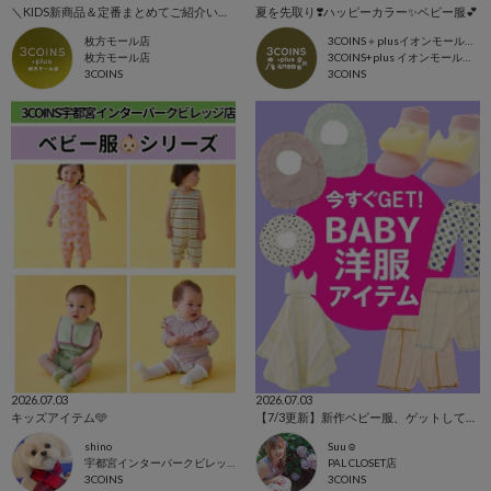
＼KIDS新商品＆定番まとめてご紹介いたします！／
夏を先取り❣️ハッピーカラー✨ベビー服💕
枚方モール店
3COINS＋plusイオンモール北戸田店
枚方モール店
3COINS+plus イオンモール北戸田店
3COINS
3COINS
2026.07.03
2026.07.03
キッズアイテム🩵
【7/3更新】新作ベビー服、ゲットして！！
shino
Suu☺︎
宇都宮インターパークビレッジ店
PAL CLOSET店
3COINS
3COINS