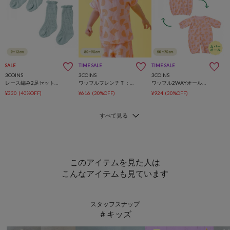
SALE
TIME SALE
TIME SALE
3COINS
3COINS
3COINS
レース編み2足セット靴下：9～12cm
ワッフルフレンチＴ：80～90cm
ワッフル2WAYオール：50～70cm
¥330
(40%OFF)
¥616
(30%OFF)
¥924
(30%OFF)
このアイテムを見た人は
こんなアイテムも見ています
スタッフスナップ
＃キッズ