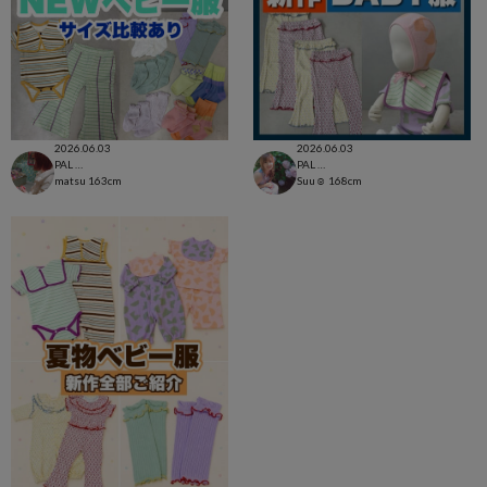
2026.06.03
2026.06.03
PAL CLOSET店
PAL CLOSET店
matsu
163cm
Suu☺︎
168cm