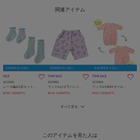
5％OFFクーポン
5％OFFクーポン
5％OFFクーポン
SALE
TIME SALE
TIME SALE
3COINS
3COINS
3COINS
レース編み2足セット靴下：9～12cm
ワッフルひざ下パンツ：70～80cm
ワッフル2WAYオール：50～70cm
¥330
(40%OFF)
¥616
(30%OFF)
¥924
(30%OFF)
このアイテムを見た人は