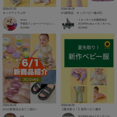
2026.07.03
2026.06.04
キッズアイテム🩵
6/1新商品 キッズベビー服👶🏻
shino
イオンモール札幌苗穂店
宇都宮インターパークビレッジ店
3COINS+plus イオンモール札幌苗穂店
3COINS
3COINS
2026.06.03
2026.06.03
6/1の新商品を全てご紹介♪
【夏先取り！】新作ベビー服🌻
aya
3COINS+plusイオンモール東浦店