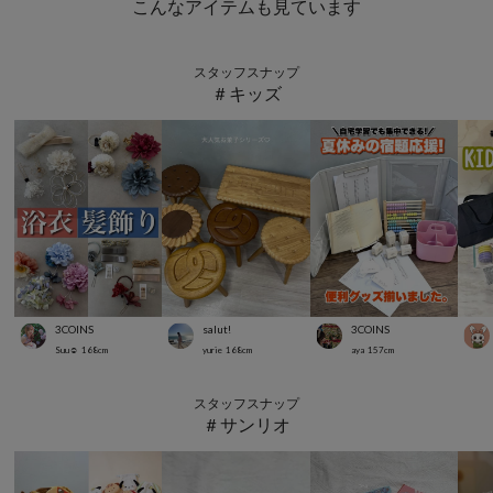
こんなアイテムも見ています
スタッフスナップ
＃キッズ
3COINS
salut!
3COINS
Suu☺︎
168
cm
yurie
168
cm
aya
157
cm
スタッフスナップ
＃サンリオ