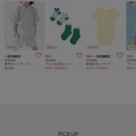



一部店舗限定
SALE
SALE
一部店舗限定
SALE
3COINS
3COINS
3COINS
3COIN
甚平セットアップ：70～90cm
アニマル2足セットソックス：9～14cm
針抜きロンパース：50～60cm
¥
1,650
¥
330
(
40%OFF
)
¥
550
(
37%OFF
)
¥
330
PICK UP