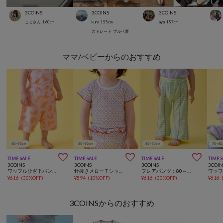
3COINS
3COINS
3COINS
こじさん
160
cm
kuro
155
cm
aya
157
cm
ストレート
ブルベ夏
ママ/ベビーからのおすすめ



TIME SALE
TIME SALE
TIME SALE
TIME 
3COINS
3COINS
3COINS
3COIN
ワッフルひざ下パンツ：80～90cm
針抜きメローＴシャツ：80～90cm
フレアパンツ：80～90cm
¥
616
(
30%OFF
)
¥
594
(
10%OFF
)
¥
616
(
30%OFF
)
¥
616
3COINSからのおすすめ