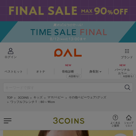
ログイン
ブランド
パーソナル
ベストヒット
オトナ
骨格診断
身長別
カラー
キッズ
ママ/ベビー
その他ベビーウェア/グッズ
3COINS
TOP
ワッフルフレンチＴ：80～90cm