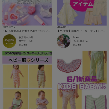
2026.07.19
2026.07.03
＼KIDS新商品＆定番まとめてご紹介いたします！／
【7/3更新】新作ベビー服、ゲットして！！
枚方モール店
Suu☺︎
枚方モール店
PAL CLOSET店
3COINS
3COINS