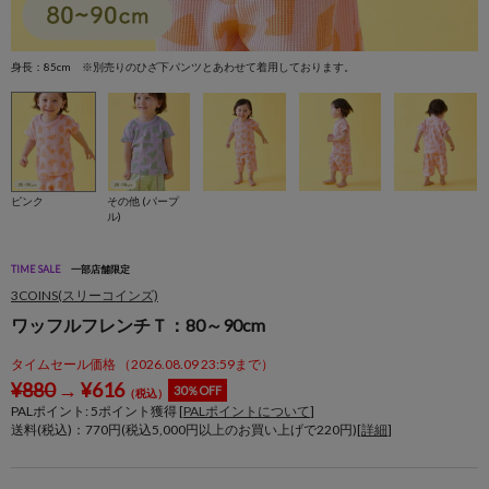
身長：85cm ※別売りのひざ下パンツとあわせて着用しております。
身
ピンク
その他 (パープ
ル)
TIME SALE
一部店舗限定
3COINS(スリーコインズ)
ワッフルフレンチＴ：80～90cm
タイムセール価格 （2026.08.09 23:59まで）
¥
880
→
¥
616
30％OFF
（税込）
PALポイント:
5
ポイント獲得 [
PALポイントについて
]
送料(税込)：770円(税込5,000円以上のお買い上げで220円)[
詳細
]