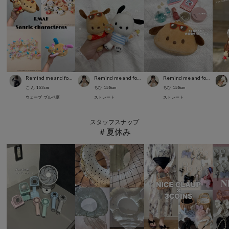
Remind me and forever
Remind me and forever
Remind me and forever
こ ん
153
cm
ちひ
158
cm
ちひ
158
cm
ウェーブ
ブルベ夏
ストレート
ストレート
スタッフスナップ
＃夏休み