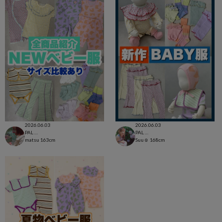
2026.06.03
2026.06.03
PAL CLOSET店
PAL CLOSET店
matsu
163cm
Suu☺︎
168cm