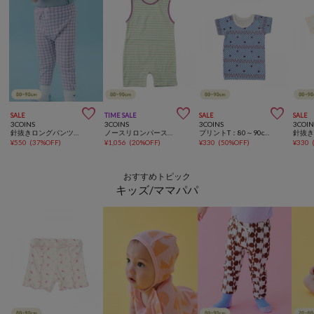



SALE
TIME SALE
SALE
SALE
3COINS
3COINS
3COINS
3COIN
針抜きロングパンツ：80～90cm
ノースリロンパース：80～90cm
プリントT：80～90cm
¥
550
(
37%OFF
)
¥
1,056
(
20%OFF
)
¥
330
(
50%OFF
)
¥
330
おすすめトピック
キッズ/ママパパ