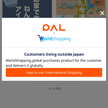
2026.06.01
2026.06.01
【kids🆕】お家で楽しく✨ねんど&服飾アイテム🎶
6.1 今週の新商品！
イオンモール川口店 スタッフ
イオン北見店
3COINS＋plusイオンモール川口店
3COINS+plus イオン北見店
3COINS
3COINS