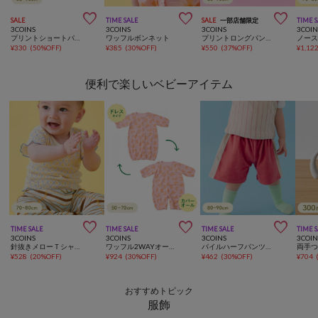



SALE
TIME SALE
SALE
一部店舗限定
TIME 
3COINS
3COINS
3COINS
3COIN
プリントショートパンツ：80～90cm
ワッフルボンネット
プリントロングパンツ：80～90cm
¥
330
(
50%OFF
)
¥
385
(
30%OFF
)
¥
550
(
37%OFF
)
¥
1,12
便利で楽しいベビーアイテム



TIME SALE
TIME SALE
TIME SALE
TIME 
3COINS
3COINS
3COINS
3COIN
針抜きメローＴシャツ：70～80cm
ワッフル2WAYオール：50～70cm
パイルハーフパンツ：80～90cm
¥
528
(
20%OFF
)
¥
924
(
30%OFF
)
¥
462
(
30%OFF
)
¥
704
おすすめトピック
服飾