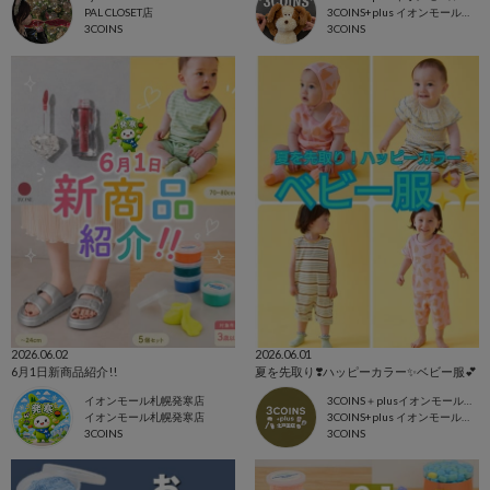
PAL CLOSET店
3COINS+plus イオンモール東浦店
3COINS
3COINS
2026.06.02
2026.06.01
6月1日新商品紹介!!
夏を先取り❣️ハッピーカラー✨ベビー服💕
イオンモール札幌発寒店
3COINS＋plusイオンモール北戸田店
イオンモール札幌発寒店
3COINS+plus イオンモール北戸田店
3COINS
3COINS