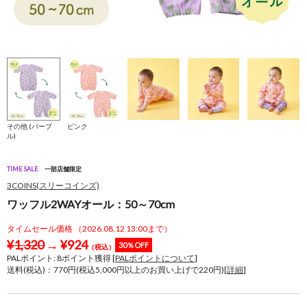
その他 (パープ
ピンク
ル)
TIME SALE
一部店舗限定
3COINS(スリーコインズ)
ワッフル2WAYオール：50～70cm
タイムセール価格 （2026.08.12 13:00まで）
¥
1,320
→
¥
924
30％OFF
（税込）
PALポイント:
8
ポイント獲得 [
PALポイントについて
]
送料(税込)：770円(税込5,000円以上のお買い上げで220円)[
詳細
]