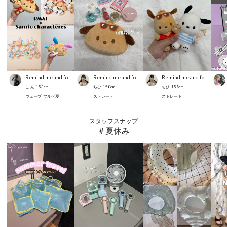
Remind me and forever
Remind me and forever
Remind me and forever
こ ん
153
cm
ちひ
158
cm
ちひ
158
cm
ウェーブ
ブルベ夏
ストレート
ストレート
スタッフスナップ
＃夏休み