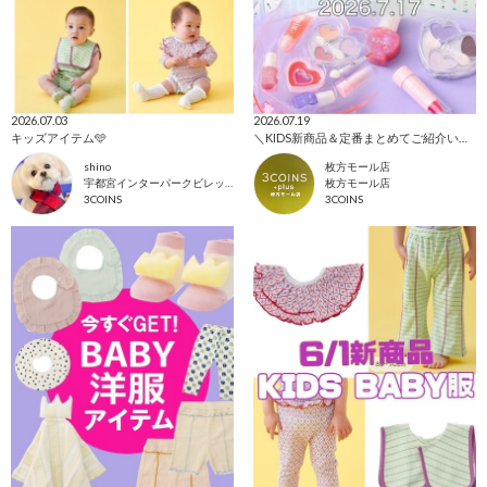
2026.07.03
2026.07.19
キッズアイテム🩵
＼KIDS新商品＆定番まとめてご紹介いたします！／
shino
枚方モール店
宇都宮インターパークビレッジ店
枚方モール店
3COINS
3COINS