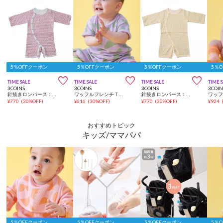
5％OFFクーポン
5％OFFクーポン
5％OFFクーポン
5％



TIME SALE
TIME SALE
TIME SALE
TIME 
3COINS
3COINS
3COINS
3COIN
針抜きロンパース：50～60cm
ワッフルフレンチＴ：70～80cm
針抜きロンパース：60～70cm
¥
770
(
30%OFF
)
¥
616
(
30%OFF
)
¥
770
(
30%OFF
)
¥
924
おすすめトピック
キッズ/ママパパ
5％OFFクーポン
5％OFFクーポン
5％OFFクーポン
5％