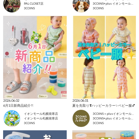
PAL CLOSET店
3COINS+plus イオンモール東浦店
3COINS
3COINS
2026.06.02
2026.06.01
6月1日新商品紹介!!
夏を先取り❣️ハッピーカラー✨ベビー服💕
イオンモール札幌発寒店
3COINS＋plusイオンモール北戸田店
イオンモール札幌発寒店
3COINS+plus イオンモール北戸田店
3COINS
3COINS