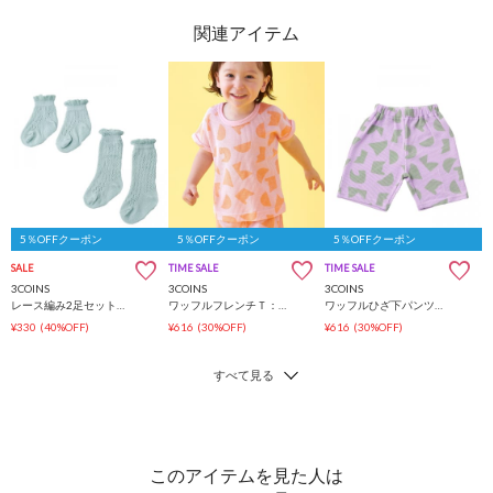
5％OFFクーポン
5％OFFクーポン
5％OFFクーポン
SALE
TIME SALE
TIME SALE
3COINS
3COINS
3COINS
レース編み2足セット靴下：9～12cm
ワッフルフレンチＴ：80～90cm
ワッフルひざ下パンツ：70～80cm
¥330
(40%OFF)
¥616
(30%OFF)
¥616
(30%OFF)
このアイテムを見た人は