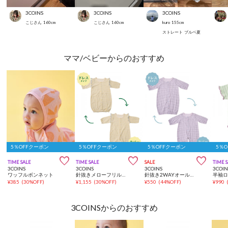
3COINS
3COINS
3COINS
こじさん
160
cm
こじさん
160
cm
kuro
155
cm
ストレート
ブルベ夏
ママ/ベビーからのおすすめ
5％OFFクーポン
5％OFFクーポン
5％OFFクーポン
5％



TIME SALE
TIME SALE
SALE
TIME 
3COINS
3COINS
3COINS
3COIN
ワッフルボンネット
針抜きメローフリル2WAYオール：50～70cm
針抜き2WAYオール：50～70cm
¥
385
(
30%OFF
)
¥
1,155
(
30%OFF
)
¥
550
(
44%OFF
)
¥
990
3COINSからのおすすめ