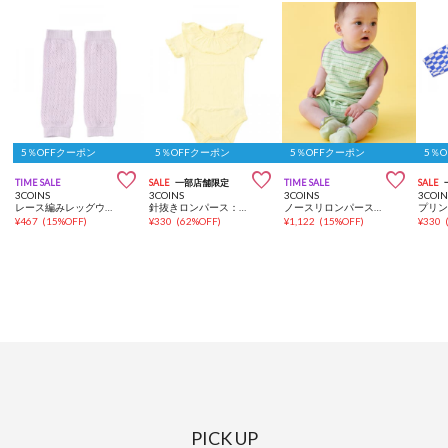
5％OFFクーポン
5％OFFクーポン
5％OFFクーポン
5％



TIME SALE
SALE
一部店舗限定
TIME SALE
SALE
3COINS
3COINS
3COINS
3COIN
レース編みレッグウォーマー
針抜きロンパース：50～60cm
ノースリロンパース：70～80cm
¥
467
(
15%OFF
)
¥
330
(
62%OFF
)
¥
1,122
(
15%OFF
)
¥
330
PICK UP