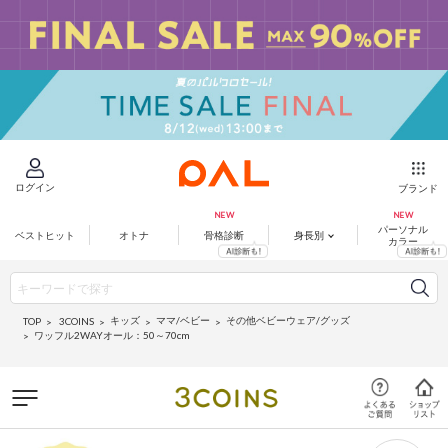
ログイン
ブランド
パーソナル
ベストヒット
オトナ
骨格診断
身長別
カラー
キッズ
ママ/ベビー
その他ベビーウェア/グッズ
3COINS
TOP
ワッフル2WAYオール：50～70cm