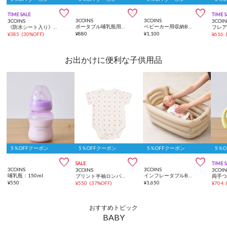



TIME SALE
TIME 
3COINS
3COINS
3COINS
3COIN
ポータブル哺乳瓶用ブラシセット／KIDSおでかけ
ベビーカー用収納BAG
《防水シート入り》ワッフルスタイ
¥
880
¥
1,100
¥
385
(
30%OFF
)
¥
616
お出かけに便利な子供用品
5％OFFクーポン
5％OFFクーポン
5％OFFクーポン
5％



SALE
TIME 
3COINS
3COINS
3COINS
3COIN
哺乳瓶：150ml
インフレータブルBABYバス
プリント半袖ロンパース：60～70cm
¥
550
¥
1,650
¥
550
(
37%OFF
)
¥
704
おすすめトピック
BABY