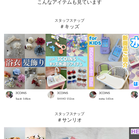
こんなアイテムも見ています
スタッフスナップ
＃キッズ
3COINS
3COINS
3COINS
Suu☺︎
168
cm
SHIHO
152
cm
matsu
163
cm
スタッフスナップ
＃サンリオ