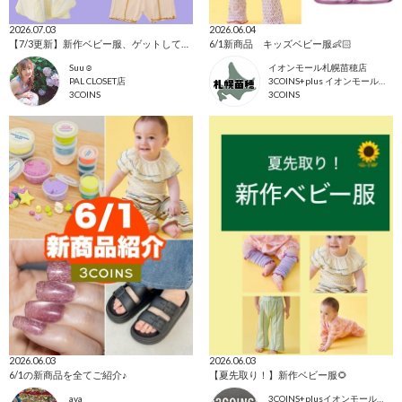
2026.07.03
2026.06.04
【7/3更新】新作ベビー服、ゲットして！！
6/1新商品 キッズベビー服👶🏻
Suu☺︎
イオンモール札幌苗穂店
PAL CLOSET店
3COINS+plus イオンモール札幌苗穂店
3COINS
3COINS
2026.06.03
2026.06.03
6/1の新商品を全てご紹介♪
【夏先取り！】新作ベビー服🌻
aya
3COINS+plusイオンモール東浦店