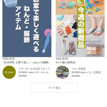
2026.06.01
2026.06.01
【kids🆕】お家で楽しく✨ねんど&服飾アイテム🎶
6.1 今週の新商品！
イオンモール川口店 スタッフ
イオン北見店
3COINS＋plusイオンモール川口店
3COINS+plus イオン北見店
3COINS
3COINS