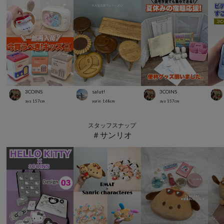
3COINS
salut!
3COINS
aya
157
cm
yurie
168
cm
aya
157
cm
スタッフスナップ
＃サンリオ