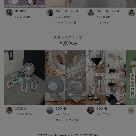
3COINS
Remind me and forever
Remind me and forever
Suu☺︎
168
cm
こ ん
153
cm
ちひ
158
cm
ウェーブ
ブルベ夏
ストレート
スタッフスナップ
＃夏休み
3COINS
3COINS
3COINS
こじさん
160
cm
kuro
155
cm
aya
157
cm
ストレート
ブルベ夏
ママ/ベビーからのおすすめ