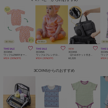



TIME SALE
TIME SALE
NEW
TIME 
3COINS
3COINS
3COINS
3COIN
ワッフル2WAYオール：50～70cm
ワッフルフレンチロンパース：70～80cm
《計12ポケット付き！》バッグインバッグ／KIDSトラベル
¥
924
(
30%OFF
)
¥
924
(
30%OFF
)
¥
1,320
¥
924
3COINSからのおすすめ