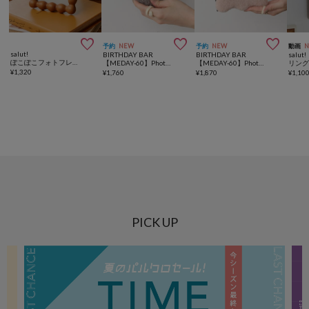



予約
NEW
予約
NEW
動画
salut!
BIRTHDAY BAR
BIRTHDAY BAR
salut!
ぽこぽこフォトフレーム
【MEDAY-60】Photo Frame Fluffy Oval
【MEDAY-60】Photo Frame Fluffy Long Wave
¥
1,320
¥
1,760
¥
1,870
¥
1,10
PICK UP