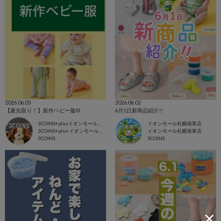
2026.06.03
2026.06.02
【夏先取り！】新作ベビー服🌻
6月1日新商品紹介!!
3COINS+plusイオンモール東浦店
イオンモール札幌発寒店
3COINS+plus イオンモール東浦店
イオンモール札幌発寒店
3COINS
3COINS