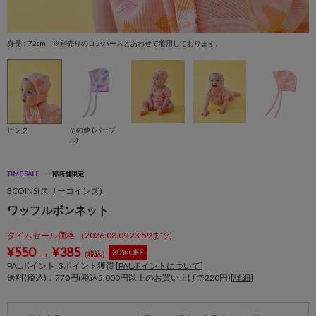
身長：72cm ※別売りのロンパースとあわせて着用しております。
ピンク
その他 (パープ
ル)
TIME SALE
一部店舗限定
3COINS(スリーコインズ)
ワッフルボンネット
タイムセール価格 （2026.08.09 23:59まで）
¥
550
→
¥
385
30％OFF
（税込）
PALポイント:
3
ポイント獲得 [
PALポイントについて
]
送料(税込)：770円(税込5,000円以上のお買い上げで220円)[
詳細
]