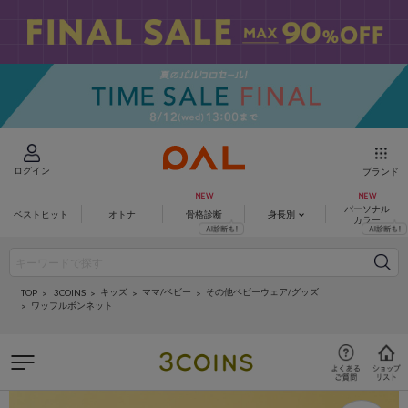
ログイン
ブランド
パーソナル
ベストヒット
オトナ
骨格診断
身長別
カラー
キッズ
ママ/ベビー
その他ベビーウェア/グッズ
3COINS
TOP
ワッフルボンネット