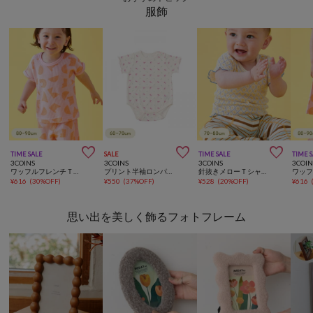
服飾



TIME SALE
SALE
TIME SALE
TIME 
3COINS
3COINS
3COINS
3COIN
ワッフルフレンチＴ：80～90cm
プリント半袖ロンパース：60～70cm
針抜きメローＴシャツ：70～80cm
¥
616
(
30%OFF
)
¥
550
(
37%OFF
)
¥
528
(
20%OFF
)
¥
616
思い出を美しく飾るフォトフレーム