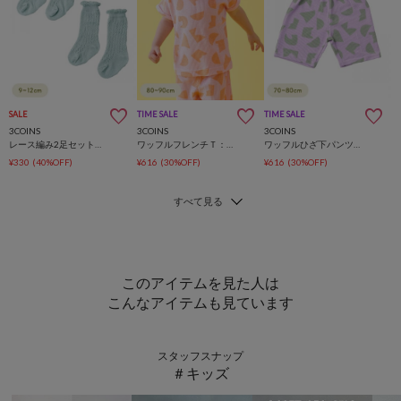
SALE
TIME SALE
TIME SALE
3COINS
3COINS
3COINS
レース編み2足セット靴下：9～12cm
ワッフルフレンチＴ：80～90cm
ワッフルひざ下パンツ：70～80cm
¥330
(40%OFF)
¥616
(30%OFF)
¥616
(30%OFF)
このアイテムを見た人は
こんなアイテムも見ています
スタッフスナップ
＃キッズ