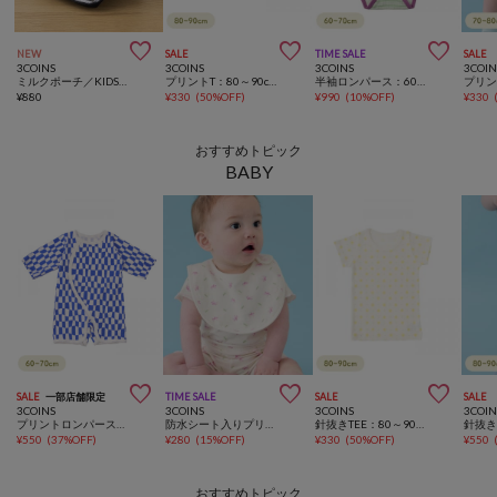



NEW
SALE
TIME SALE
SALE
3COINS
3COINS
3COINS
3COIN
ミルクポーチ／KIDSトラベル
プリントT：80～90cm
半袖ロンパース：60～70cm
¥
880
¥
330
(
50%OFF
)
¥
990
(
10%OFF
)
¥
330
おすすめトピック
BABY



SALE
一部店舗限定
TIME SALE
SALE
SALE
3COINS
3COINS
3COINS
3COIN
プリントロンパース：60～70cm
防水シート入りプリントスタイ
針抜きTEE：80～90cm
¥
550
(
37%OFF
)
¥
280
(
15%OFF
)
¥
330
(
50%OFF
)
¥
550
おすすめトピック