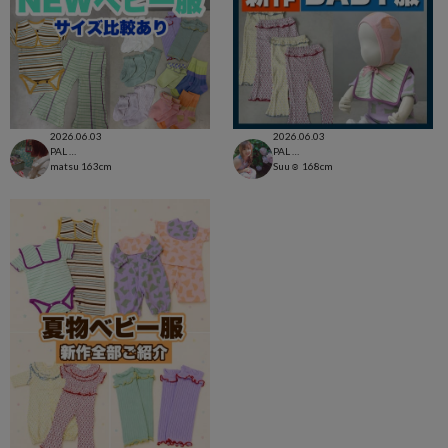
2026.06.03
2026.06.03
PAL CLOSET店
PAL CLOSET店
matsu
163cm
Suu☺︎
168cm