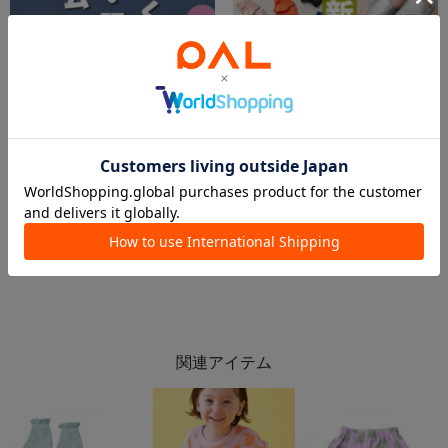
2026.06.01
2026.06.01
【kids🆕】お家で楽しく✨ねんど&服飾アイテム🎶
6.1 今週の新商品！
イオンモール川口店 スタッフ
イオン北見店
3COINS＋plusイオンモール川口店
3COINS+plus イオン北見店
3COINS
3COINS