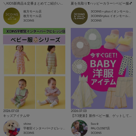
＼KIDS新商品＆定番まとめてご紹介いたします！／
夏を先取り❣️ハッピーカラー✨ベビー服💕
枚方モール店
3COINS＋plusイオンモール北戸田店
枚方モール店
3COINS+plus イオンモール北戸田店
3COINS
3COINS
2026.07.03
2026.07.03
キッズアイテム🩵
【7/3更新】新作ベビー服、ゲットして！！
shino
Suu☺︎
宇都宮インターパークビレッジ店
PAL CLOSET店
3COINS
3COINS