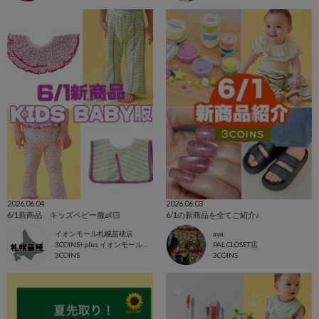
2026.06.04
2026.06.03
6/1新商品 キッズベビー服👶🏻
6/1の新商品を全てご紹介♪
イオンモール札幌苗穂店
aya
3COINS+plus イオンモール札幌苗穂店
PAL CLOSET店
3COINS
3COINS